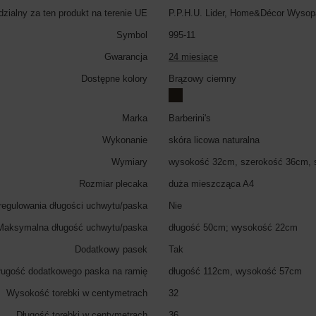
zialny za ten produkt na terenie UE
P.P.H.U. Lider, Home&Décor Wysop
Symbol
995-11
Gwarancja
24 miesiące
Dostępne kolory
Brązowy ciemny
Marka
Barberini's
Wykonanie
skóra licowa naturalna
Wymiary
wysokość 32cm, szerokość 36cm, 
Rozmiar plecaka
duża mieszcząca A4
regulowania długości uchwytu/paska
Nie
Maksymalna długość uchwytu/paska
długość 50cm; wysokość 22cm
Dodatkowy pasek
Tak
ugość dodatkowego paska na ramię
długość 112cm, wysokość 57cm
Wysokość torebki w centymetrach
32
Długość torebki w centymetrach
36