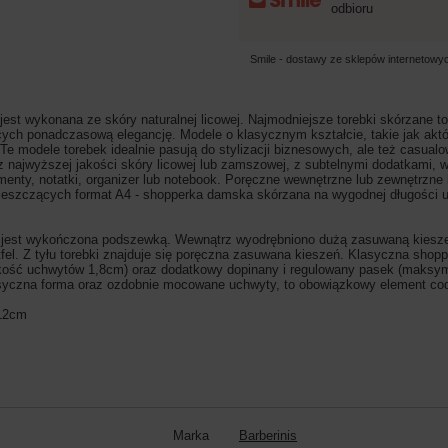
odbioru
Smile - dostawy ze sklepów internetow
jest wykonana ze skóry naturalnej licowej.
Najmodniejsze torebki skórzane t
ących ponadczasową elegancję. Modele o klasycznym kształcie, takie jak aktó
 Te modele torebek idealnie pasują do stylizacji biznesowych, ale też casua
 najwyższej jakości skóry licowej lub zamszowej, z subtelnymi dodatkami, w 
enty, notatki, organizer lub notebook. Poręczne wewnętrzne lub zewnętrzne k
 mieszczących format A4 - shopperka damska skórzana na wygodnej długości 
est wykończona podszewką. Wewnątrz wyodrębniono dużą zasuwaną kieszeń, 
fel.
Z tyłu torebki znajduje się poręczna zasuwana kieszeń. Klasyczna sho
rokość uchwytów 1,8cm) oraz dodatkowy dopinany i regulowany pasek (maks
syczna forma oraz ozdobnie mocowane uchwyty, to obowiązkowy element cod
 12cm
Marka
Barberinis