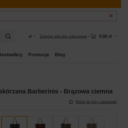
0,00 zł
zł
Zaloguj się
Listy zakupowe
Bestsellery
Promocje
Blog
kórzana Barberinis - Brązowa ciemna
Dodaj do listy zakupowej