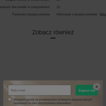
erokość dna torebki w centymetrach
12
Parametry bezpieczeństwa
Informacje o bezpieczeństwie
Więc
Zobacz również
Zapisz się
Wyrażam zgodę na przetwarzanie podanych powyżej danych
osobowych w celu otrzymywania newslettera