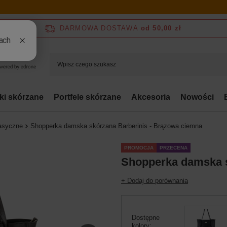
DARMOWA DOSTAWA
od 50,00 zł
bki skórzane
Portfele skórzane
Akcesoria
Nowości
asyczne
Shopperka damska skórzana Barberinis - Brązowa ciemna
PROMOCJA
PRZECENA
Shopperka damska s
+ Dodaj do porównania
Dostępne
kolory