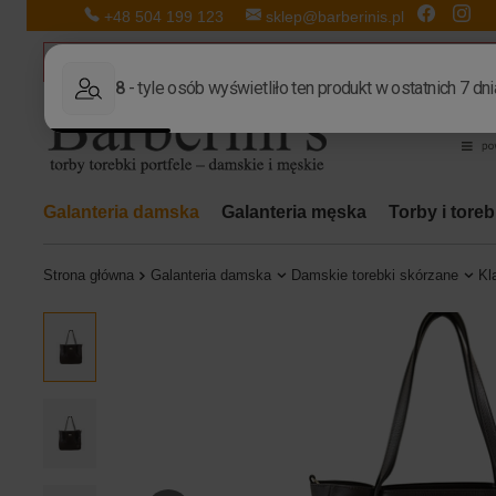
+48 504 199 123
sklep@barberinis.pl
Galanteria damska
Galanteria męska
Torby i tore
Strona główna
Galanteria damska
Damskie torebki skórzane
Kl