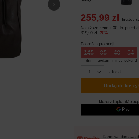
255,99 zł
brutto
/
s
Najniższa cena z 30 dni przed o
319,99 zł
-20%
Do końca promocji:
145
05
48
53
dni
godzin
minut
sekund
z
9
szt.
Dodaj do koszy
Możesz kupić także pop
Darmowa dostawa d