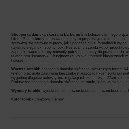
Shopperka damska skórzana Barberini's
w kolorze
ciemnego brązu 
hitem. Proste formy i stonowane kolory to propozycja dla kobiet ceni
sprawdzą się zarówno w pracy, jak i podczas mniej formalnych wyjść.
uzyskać elegancki, spójny look​. P
osiadamy szeroki wybór produktów z
zaprojektowano tak, aby mieściły potrzebne rzeczy do pracy np. dokum
telefon oraz kosmetyki. W najnowszej kolekcji torebek klasycznych
kolorze.
Wnętrze torebki:
shopperka damska skórzana mieszcząca format A4 j
telefon oraz małą zasuwaną kieszonkę mieszczącą kosmetyki lub port
wygodnej długości uchwyty bez regulacji (dł. 50cm, wys. 22cm, sze
Praktyczna shopperka damska skórzana na ramię, którą wyróżnia kla
Wymiary torebki:
wysokość 32cm, szerokość 36cm, szerokość dna
Kolor torebki:
brązowy ciemny