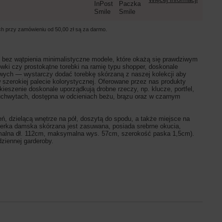
ych przy zamówieniu od
50,00 zł
są za darmo.
o bez wątpienia minimalistyczne modele, które okażą się prawdziwym
wki czy prostokątne torebki na ramię typu shopper, doskonale
lowych — wystarczy dodać torebkę skórzaną z naszej kolekcji
aby
szerokiej palecie kolorystycznej.
Oferowane przez nas produkty
ieszenie doskonale uporządkują drobne rzeczy, np. klucze, portfel,
uchwytach, dostępna w odcieniach beżu, brązu oraz w czarnym
dzielącą wnętrze na pół, doszytą do spodu, a także miejsce na
pperka damska skórzana
jest zasuwana, posiada srebrne okucia,
ymalna dł. 112cm, maksymalna wys. 57cm, szerokość paska 1,5cm).
ziennej garderoby.