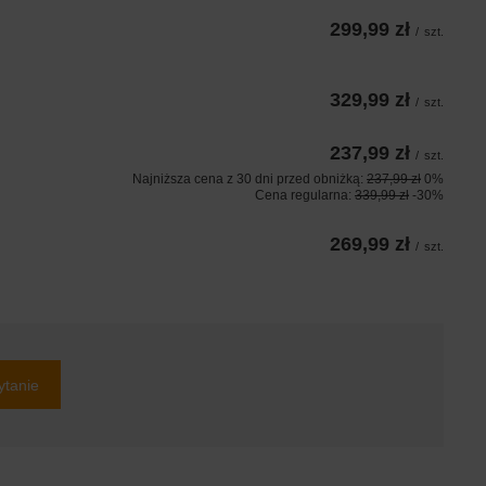
299,99 zł
/
szt.
329,99 zł
/
szt.
237,99 zł
/
szt.
Najniższa cena z 30 dni przed obniżką:
237,99 zł
0%
Cena regularna:
339,99 zł
-30%
269,99 zł
/
szt.
ytanie