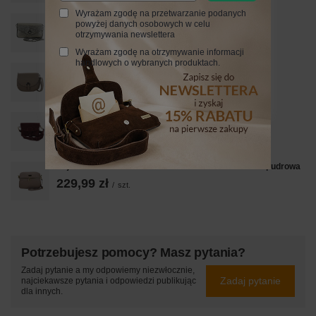
Wyrażam zgodę na przetwarzanie podanych
Modna torebka skórzana metalizowana - Złota
powyżej danych osobowych w celu
149,99 zł
otrzymywania newslettera
/
szt.
Wyrażam zgodę na otrzymywanie informacji
handlowych o wybranych produktach.
Duża torebka listonoszka ze skóry - Beżowa
279,99 zł
/
szt.
Zamszowa listonoszka na szerokim pasku - Bordowa
199,99 zł
/
szt.
Pojemna torebka skórzana dwukomorowa - Różowa pudrowa
229,99 zł
/
szt.
Potrzebujesz pomocy? Masz pytania?
Zadaj pytanie a my odpowiemy niezwłocznie,
Zadaj pytanie
najciekawsze pytania i odpowiedzi publikując
dla innych.