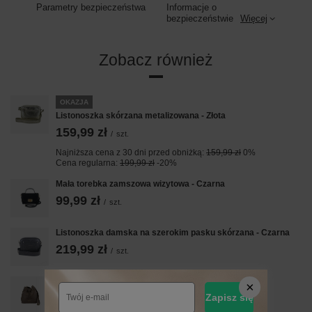
Parametry bezpieczeństwa
Informacje o
bezpieczeństwie
Więcej
Zobacz również
OKAZJA
Listonoszka skórzana metalizowana - Złota
159,99 zł
/
szt.
Najniższa cena z 30 dni przed obniżką:
159,99 zł
0%
Cena regularna:
199,99 zł
-20%
Mała torebka zamszowa wizytowa - Czarna
99,99 zł
/
szt.
Listonoszka damska na szerokim pasku skórzana - Czarna
219,99 zł
/
szt.
Torebka skórzana / mini worek - Beżowa ciemna
199,99 zł
Zapisz się
/
szt.