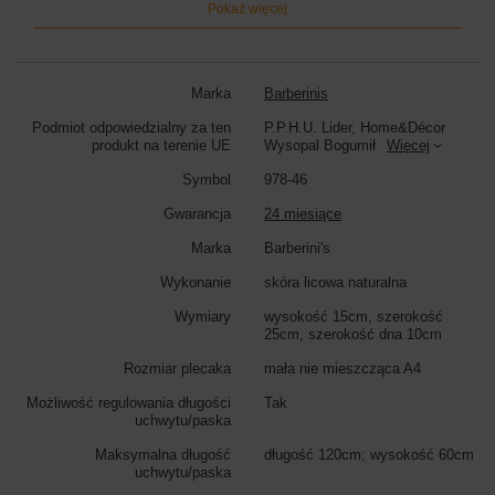
Pokaż więcej
torebka metalizowana przyciąga wzrok efektownym blaskiem,
doskonale sprawdzi się również jako torebka wizytowa.
Skorzystaj z
rabatu na zakupy - zapisz się do newslettera i odbierz rabat 15%.
Otrzymasz od nas powiadomienia o nowej kolekcji, uzupełnieniu stanów
magazynowych, a także informacje o aktualnych akcjach rabatowych.
Marka
Barberinis
Wymiary torebki:
wysokość 15cm, szerokość 25cm, szerokość dna
Podmiot odpowiedzialny za ten
P.P.H.U. Lider, Home&Décor
10cm
produkt na terenie UE
Wysopal Bogumił
Więcej
Kolor torebki:
srebrny ciemny
Symbol
978-46
Gwarancja
24 miesiące
Marka
Barberini's
Wykonanie
skóra licowa naturalna
Wymiary
wysokość 15cm, szerokość
25cm, szerokość dna 10cm
Rozmiar plecaka
mała nie mieszcząca A4
Możliwość regulowania długości
Tak
uchwytu/paska
Maksymalna długość
długość 120cm; wysokość 60cm
uchwytu/paska