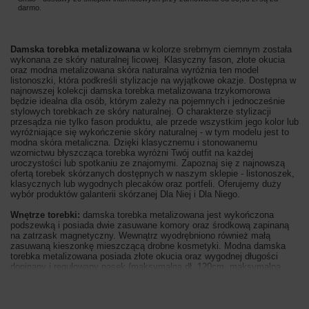
darmo.
Damska torebka metalizowana
w kolorze srebrnym ciemnym została
wykonana ze skóry naturalnej licowej. Klasyczny fason, złote okucia
oraz modna metalizowana skóra naturalna wyróżnia ten model
listonoszki, która podkreśli stylizacje na wyjątkowe okazje. Dostępna w
najnowszej kolekcji damska torebka metalizowana trzykomorowa
będzie idealna dla osób
, którym zależy na pojemnych i jednocześnie
stylowych torebkach ze skóry naturalnej. O charakterze stylizacji
przesądza nie tylko fason produktu, ale przede wszystkim jego kolor lub
wyróżniające się wykończenie skóry naturalnej - w tym modelu jest to
modna skóra metaliczna. Dzięki klasycznemu i stonowanemu
wzornictwu błyszcząca torebka wyróżni Twój outfit na każdej
uroczystości lub spotkaniu ze znajomymi.
Zapoznaj się z najnowszą
ofertą torebek skórzanych dostępnych w naszym sklepie - listonoszek,
klasycznych lub wygodnych plecaków oraz portfeli. Oferujemy duży
wybór produktów galanterii skórzanej Dla Niej i Dla Niego.
Wnętrze torebki:
damska torebka metalizowana jest wykończona
podszewką i posiada dwie zasuwane komory oraz środkową zapinaną
na zatrzask magnetyczny. Wewnątrz wyodrębniono również małą
zasuwaną kieszonkę mieszczącą drobne kosmetyki. Modna damska
torebka metalizowana posiada złote okucia oraz wygodnej długości
dopinany i regulowany pasek (maksymalna dł. 120cm, maksymalna
wys. 60cm, szerokość paska 1,6cm).
W naszej kolekcji znajdziesz
praktyczne i funkcjonalne torebki, które zachwycą Cię idealnym
rozmiarem – zgrabna forma nie przysłoni Twojej sylwetki, ale będzie
eleganckim i stylowym uzupełnieniem outfitu. Wyjątkowa damska