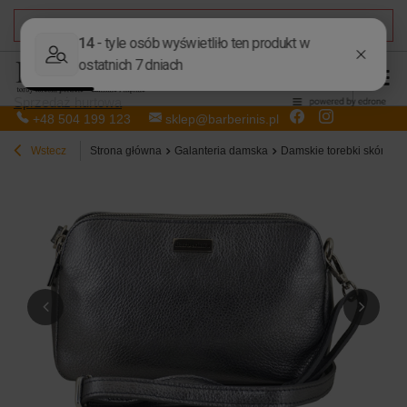
DARMOWA DOSTAWA
od 50,00 zł
Sprzedaż hurtowa
+48 504 199 123
sklep@barberinis.pl
Wstecz
Strona główna
Galanteria damska
Damskie torebki skórzan