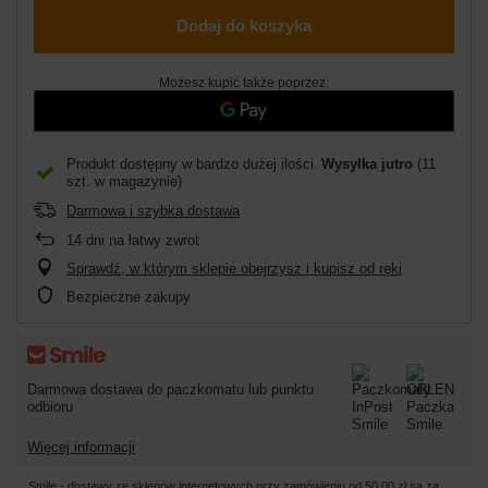
Dodaj do koszyka
Możesz kupić także poprzez:
Produkt dostępny w bardzo dużej ilości
Wysyłka
jutro
(11
szt. w magazynie)
Darmowa i szybka dostawa
14
dni na łatwy zwrot
Sprawdź, w którym sklepie obejrzysz i kupisz od ręki
Bezpieczne zakupy
Darmowa dostawa do paczkomatu lub punktu
odbioru
Więcej informacji
Smile - dostawy ze sklepów internetowych przy zamówieniu od
50,00 zł
są za