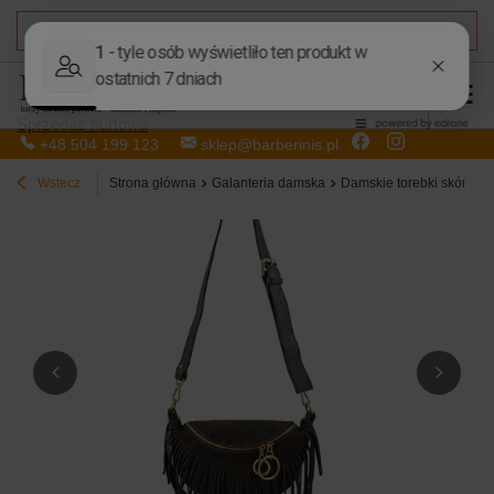
DARMOWA DOSTAWA
od 50,00 zł
Sprzedaż hurtowa
+48 504 199 123
sklep@barberinis.pl
Wstecz
Strona główna
Galanteria damska
Damskie torebki skórzan