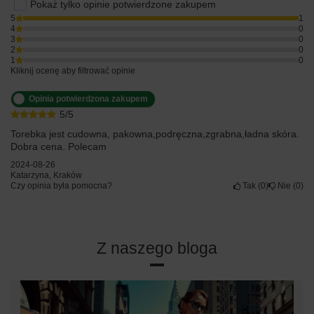
Pokaż tylko opinie potwierdzone zakupem
5
1
4
0
3
0
2
0
1
0
Kliknij ocenę aby filtrować opinie
Opinia potwierdzona zakupem
5/5
Torebka jest cudowna, pakowna,podręczna,zgrabna,ładna skóra.
Dobra cena. Polecam
2024-08-26
Katarzyna, Kraków
Czy opinia była pomocna?
Tak
0
Nie
0
Z naszego bloga