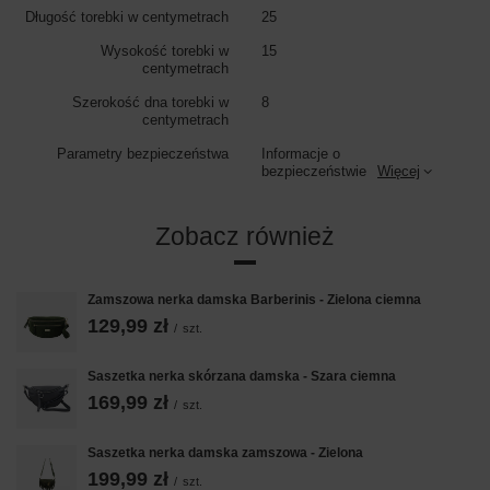
Długość torebki w centymetrach
25
Wysokość torebki w
15
centymetrach
Szerokość dna torebki w
8
centymetrach
Parametry bezpieczeństwa
Informacje o
bezpieczeństwie
Więcej
Zobacz również
Zamszowa nerka damska Barberinis - Zielona ciemna
129,99 zł
/
szt.
Saszetka nerka skórzana damska - Szara ciemna
169,99 zł
/
szt.
Saszetka nerka damska zamszowa - Zielona
199,99 zł
/
szt.