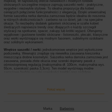
miękkiej.
W najnowszej ofercie niewielkich i modnych torebek
skórzanych szczególne miejsce zajmują saszetki nerki - praktyczne,
wygodne i niezwykle stylowe. To idealna propozycja dla kobiet
ceniących połączenie funkcjonalności z elegancją. Dzięki uniwersalnej
formie saszetka nerka damska zamszowa będzie idealna do noszenia
w różnych okolicznościach - zarówno na co dzień, jak i na specjalne
okazje. T
o niezbędny dodatek galanterii skórzanej w szafie kobiet
śledzących najnowsze trendy oraz dbających o każdy szczegół
stylizacji na spotkanie, spacer, zakupy lub krótki wyjazd. Oferujemy
wyjątkowe i gustowne torebki skórzane - listonoszki, plecaki, klasyczne
oraz worki wyróżniające się modnym fasonem, subtelnymi ozdobami
oraz solidnym wykonaniem.
Wnętrze saszetki / nerki:
jednokomorowe wnętrze jest wykończone
podszewką. Wewnątrz znajduje się niewielka zasuwana kieszonka
mieszcząca drobne kosmetyki. Saszetka nerka damska zamszowa jest
zasuwana, posiada złote okucia oraz szeroki dopinany pasek z
ośmiostopniową regulacją (maksymalna dł. 100cm, maksymalna wys.
55cm, szerokość paska 3,3cm). Ten model wyróżniają modne
zamszowe frędzle na całej szerokości torebki oraz ozdobnie
zakończony suwak - złote kółeczka umożliwiają przypięcie ozdobnego
breloka. Modna saszetka nerka damska zamszowa z frędzlami boho to
wygodny i praktyczny dodatek Twojej stylizacji - nie krępująca ruchów,
do noszenia w pasie lub wygodnie przewieszoną przez ramię.
Pokaż więcej
Wymiary saszetki / nerki:
wysokość 15cm, szerokość 25cm (mierzona
na górze), szerokość dna 8cm
Kolor saszetki / nerki:
brązowy ciemny
Marka
Barberinis