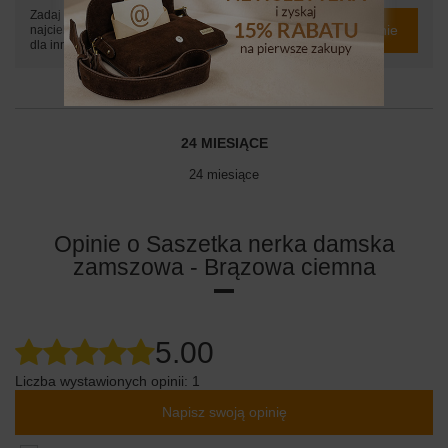
Zadaj pytanie a my odpowiemy niezwłocznie,
Zadaj pytanie
najciekawsze pytania i odpowiedzi publikując
dla innych.
24 MIESIĄCE
24 miesiące
Opinie o Saszetka nerka damska
zamszowa - Brązowa ciemna
5.00
Liczba wystawionych opinii: 1
Napisz swoją opinię