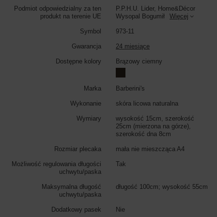
Jak jest wykonana ta brązowa nerka?
Podmiot odpowiedzialny za ten
P.P.H.U. Lider, Home&Décor
produkt na terenie UE
Wysopal Bogumił
Więcej
Saszetka nerka damska została wykonana z miękkiej, naturalnej skóry
zamszowej, a jej styl podkreślają modne frędzle boho.
Symbol
973-11
Czy nerka jest wygodna i praktyczna na co dzień?
Gwarancja
24 miesiące
Tak, dzięki uniwersalnej formie i wygodzie noszenia jest to niezwykle
Dostępne kolory
Brązowy ciemny
praktyczny i stylowy dodatek na spacer, zakupy lub krótki wyjazd.
Jak długi jest pasek do saszetki?
Marka
Barberini's
Saszetka posiada szeroki, dopinany pasek z ośmiostopniową regulacją,
Wykonanie
skóra licowa naturalna
którego maksymalna długość to 100 cm.
Wymiary
wysokość 15cm, szerokość
Co mogę zmieścić w środku?
25cm (mierzona na górze),
szerokość dna 8cm
Wnętrze jest jednokomorowe i wykończone podszewką; pomieści
niezbędny telefon i portfel, a drobne kosmetyki znajdą miejsce w
Rozmiar plecaka
mała nie mieszcząca A4
zasuwanej kieszonce.
Możliwość regulowania długości
Tak
uchwytu/paska
Maksymalna długość
długość 100cm; wysokość 55cm
uchwytu/paska
Dodatkowy pasek
Nie