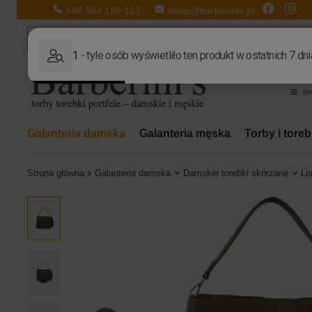
+48 504 199 123
sklep@barberinis.pl
Galanteria damska
Galanteria męska
Torby i tore
Strona główna
Galanteria damska
Damskie torebki skórzane
Li