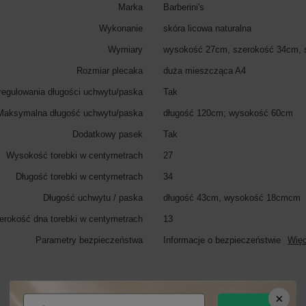
Marka
Barberini's
Wykonanie
skóra licowa naturalna
Wymiary
wysokość 27cm, szerokość 34cm, 
Rozmiar plecaka
duża mieszcząca A4
regulowania długości uchwytu/paska
Tak
Maksymalna długość uchwytu/paska
długość 120cm; wysokość 60cm
Dodatkowy pasek
Tak
Wysokość torebki w centymetrach
27
Długość torebki w centymetrach
34
Długość uchwytu / paska
długość 43cm, wysokość 18cmcm
erokość dna torebki w centymetrach
13
Parametry bezpieczeństwa
Informacje o bezpieczeństwie
Więc
Zobacz również