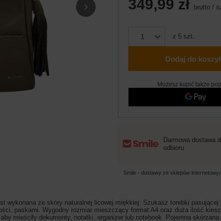
349,99 zł
brutto
/
s
z
5
szt.
Dodaj do koszy
Możesz kupić także pop
Darmowa dostawa d
odbioru
Smile - dostawy ze sklepów internetow
 wykonana ze skóry naturalnej licowej miękkiej. Szukasz torebki pasujące
gości, paskami. Wygodny rozmiar mieszczący format A4 oraz duża ilość kies
 aby mieściły dokumenty, notatki, organizer lub notebook. Pojemna skórzana