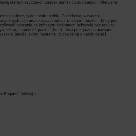
gółową ofertą klasycznych torebek damskich skórzanych. Oferujemy
eszenią doszytą do spodu torebki. Dodatkowo, wewnątrz,
klasycznych pojemna skórzana torba z modnym frędzlem, który jest
możliwość noszenia na krótszym dopinanym uchwycie bez regulacji
ys. 60cm, szerokość paska 1,5cm). Dwie praktyczne zasuwane
okiej jakości skóry naturalnej, z dbałością o każdy detal i
al Bogumił
Więcej