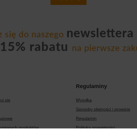
Regulaminy
uj się
Wysyłka
Sposoby płatności i prowizje
kupowe
Regulamin
kupionych produktów
Polityka prywatności
transakcji
Odstąpienie od umowy