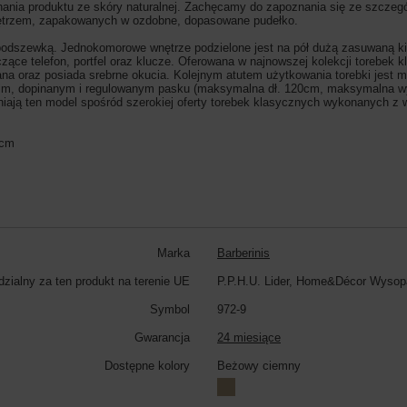
nania produktu ze skóry naturalnej. Zachęcamy do zapoznania się ze szcze
 wnętrzem, zapakowanych w ozdobne, dopasowane pudełko.
podszewką. Jednokomorowe wnętrze podzielone jest na pół dużą zasuwaną ki
ce telefon, portfel oraz klucze. Oferowana w najnowszej kolekcji torebek 
ana oraz posiada srebrne okucia. Kolejnym atutem użytkowania torebki jest 
gim, dopinanym i regulowanym pasku (maksymalna dł. 120cm, maksymalna w
ają ten model spośród szerokiej oferty torebek klasycznych wykonanych z wys
3cm
Marka
Barberinis
zialny za ten produkt na terenie UE
P.P.H.U. Lider, Home&Décor Wysop
Symbol
972-9
Gwarancja
24 miesiące
Dostępne kolory
Beżowy ciemny