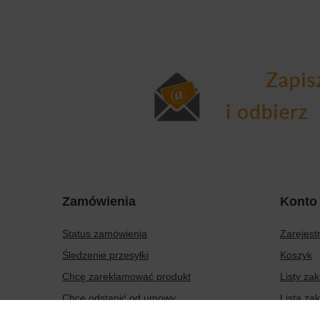
Zamówienia
Konto
Status zamówienia
Zarejestr
Śledzenie przesyłki
Koszyk
Chcę zareklamować produkt
Listy za
Chcę odstąpić od umowy
Lista za
Chcę wymienić produkt
Historia 