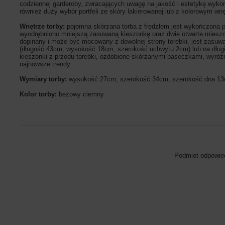
codziennej garderoby, zwracających uwagę na jakość i estetykę wyko
również duży wybór portfeli ze skóry lakierowanej lub z kolorowym
Wnętrze torby:
pojemna skórzana torba z frędzlem jest wykończona 
wyodrębniono mniejszą zasuwaną kieszonkę oraz dwie otwarte mieszczą
dopinany i może być mocowany z dowolnej strony torebki, jest zasuw
(długość 43cm, wysokość 18cm, szerokość uchwytu 2cm) lub na dłu
kieszonki z przodu torebki, ozdobione skórzanymi paseczkami, wyróżni
najnowsze trendy.
Wymiary torby:
wysokość 27cm, szerokość 34cm, szerokość dna 1
Kolor torby:
beżowy ciemny
Podmiot odpowied