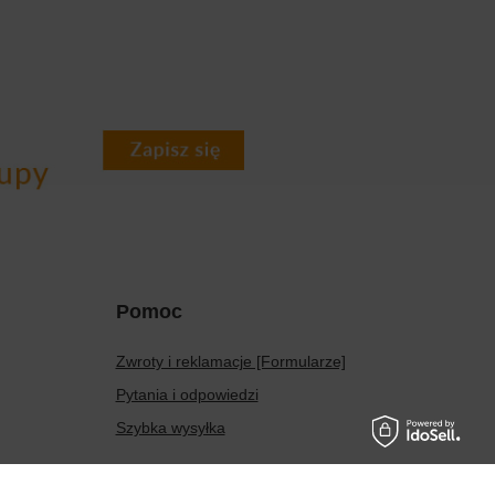
Pomoc
Zwroty i reklamacje [Formularze]
Pytania i odpowiedzi
Szybka wysyłka