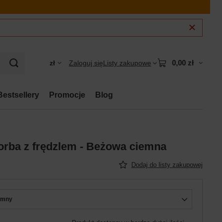
0,00 zł
zł
Zaloguj się
Listy zakupowe
Bestsellery
Promocje
Blog
orba z frędzlem - Beżowa ciemna
Dodaj do listy zakupowej
emny