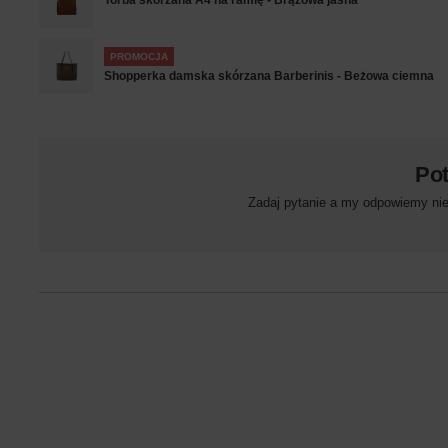
Torba skórzana A4 na ramię - Brązowa jasna
PROMOCJA
Shopperka damska skórzana Barberinis - Beżowa ciemna
Po
Zadaj pytanie a my odpowiemy niez