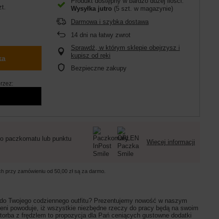
Produkt dostępny w bardzo dużej ilości
zt.
Wysyłka
jutro
(5 szt. w magazynie)
Darmowa i szybka dostawa
14
dni na łatwy zwrot
Sprawdź, w którym sklepie obejrzysz i
kupisz od ręki
ka
Bezpieczne zakupy
rzez:
o paczkomatu lub punktu
Więcej informacji
ych przy zamówieniu od
50,00 zł
są za darmo.
j do Twojego codziennego outfitu? Prezentujemy nowość w naszym
zeni powoduje, iż wszystkie niezbędne rzeczy do pracy będą na swoim
 torba z frędzlem
to propozycja dla Pań ceniących gustowne dodatki