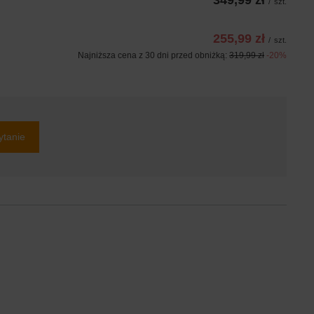
349,99 zł
/
szt.
255,99 zł
/
szt.
Najniższa cena z 30 dni przed obniżką:
319,99 zł
-20%
ytanie