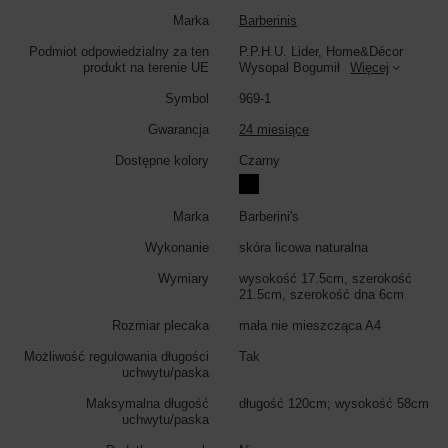
Kolor torebki:
czarny
Marka
Barberinis
Podmiot odpowiedzialny za ten
P.P.H.U. Lider, Home&Décor
produkt na terenie UE
Wysopal Bogumił
Więcej
Symbol
969-1
Gwarancja
24 miesiące
Dostępne kolory
Czarny
Marka
Barberini's
Wykonanie
skóra licowa naturalna
Wymiary
wysokość 17.5cm, szerokość
21.5cm, szerokość dna 6cm
Rozmiar plecaka
mała nie mieszcząca A4
Możliwość regulowania długości
Tak
uchwytu/paska
Maksymalna długość
długość 120cm; wysokość 58cm
uchwytu/paska