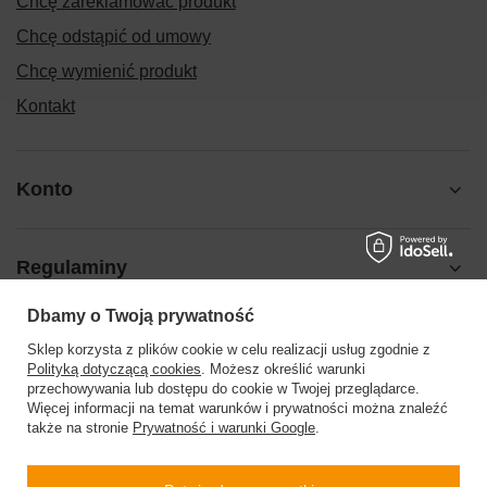
Chcę zareklamować produkt
Chcę odstąpić od umowy
Chcę wymienić produkt
Kontakt
Konto
Regulaminy
Dbamy o Twoją prywatność
Pomoc
Sklep korzysta z plików cookie w celu realizacji usług zgodnie z
Polityką dotyczącą cookies
. Możesz określić warunki
przechowywania lub dostępu do cookie w Twojej przeglądarce.
Więcej informacji na temat warunków i prywatności można znaleźć
także na stronie
Prywatność i warunki Google
.
504199123
sklep@barberinis.pl