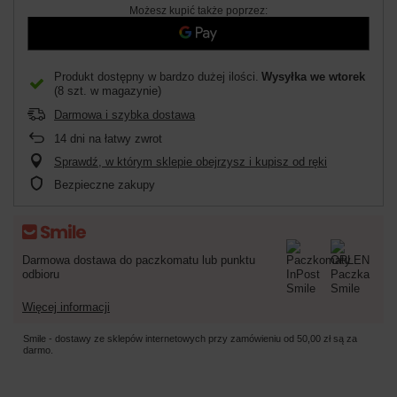
Możesz kupić także poprzez:
Produkt dostępny w bardzo dużej ilości
Wysyłka
we wtorek
(8 szt. w magazynie)
Darmowa i szybka dostawa
14
dni na łatwy zwrot
Sprawdź, w którym sklepie obejrzysz i kupisz od ręki
Bezpieczne zakupy
Darmowa dostawa do paczkomatu lub punktu
odbioru
Więcej informacji
Smile - dostawy ze sklepów internetowych przy zamówieniu od
50,00 zł
są za
darmo.