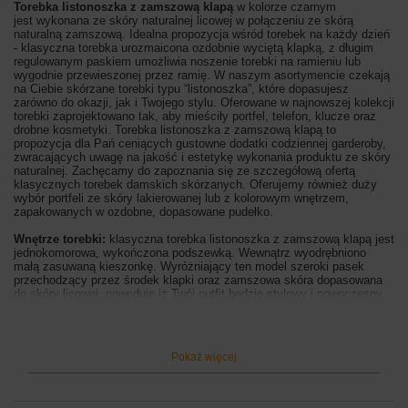
Torebka listonoszka z zamszową klapą
w kolorze
czarnym
jest wykonana ze skóry naturalnej licowej w połączeniu ze skórą
naturalną zamszową. Idealna propozycja wśród torebek na każdy dzień
- klasyczna torebka urozmaicona ozdobnie wyciętą klapką, z długim
regulowanym paskiem umożliwia noszenie torebki na ramieniu lub
wygodnie przewieszonej przez ramię.
W naszym asortymencie czekają
na Ciebie skórzane torebki typu “listonoszka”, które dopasujesz
zarówno do okazji, jak i Twojego stylu.
Oferowane w najnowszej kolekcji
torebki zaprojektowano tak, aby mieściły portfel, telefon, klucze oraz
drobne kosmetyki. Torebka listonoszka z zamszową klapą
to
propozycja dla Pań ceniących gustowne dodatki codziennej garderoby,
zwracających uwagę na jakość i estetykę wykonania produktu ze skóry
naturalnej. Zachęcamy do zapoznania się ze szczegółową ofertą
klasycznych torebek damskich skórzanych. Oferujemy również duży
wybór portfeli ze skóry lakierowanej lub z kolorowym wnętrzem,
zapakowanych w ozdobne, dopasowane pudełko.
Wnętrze torebki:
klasyczna torebka listonoszka z zamszową klapą jest
jednokomorowa, wykończona podszewką. Wewnątrz wyodrębniono
małą zasuwaną kieszonkę. Wyróżniający ten model szeroki pasek
przechodzący przez środek klapki oraz zamszowa skóra dopasowana
do skóry licowej, powoduje iż Twój outfit będzie stylowy i nowoczesny.
Dostępna w najnowszej ofercie torebka listonoszka z zamszową klapą
jest zasuwana i dodatkowo zapinana na magnes, posiada złote okucia,
wygodnej długości dopinany pasek z regulacją (maksymalna dł. 120cm,
maksymalna wys. 58cm, szerokość paska 1,3cm).
Pokaż więcej
Wymiary torebki:
wysokość 17.5cm, szerokość 21.5cm, szerokość
dna 6cm