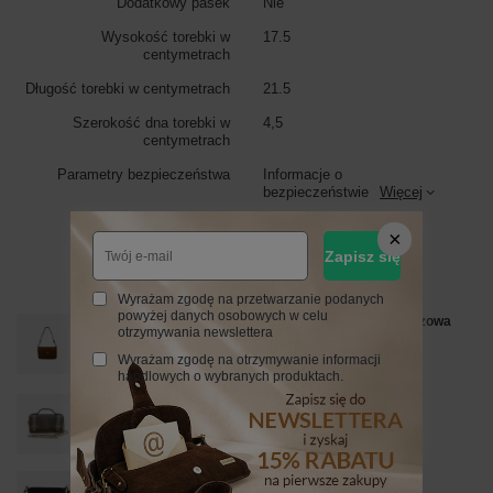
Dodatkowy pasek
Nie
Wysokość torebki w
17.5
centymetrach
Długość torebki w centymetrach
21.5
Szerokość dna torebki w
4,5
centymetrach
Parametry bezpieczeństwa
Informacje o
bezpieczeństwie
Więcej
Zobacz również
Zapisz się
Wyrażam zgodę na przetwarzanie podanych
powyżej danych osobowych w celu
Pojemna torebka listonoszka ze skóry i zamszu - Brązowa
otrzymywania newslettera
jasna
Wyrażam zgodę na otrzymywanie informacji
249,99 zł
/
szt.
handlowych o wybranych produktach.
Zamszowa torebka Barberinis wizytowa - Beżowa
149,99 zł
/
szt.
Torebka Barberinis ze złotym zapięciem - Czarna