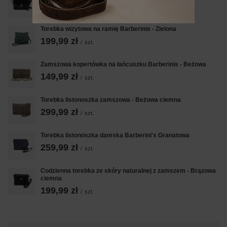
229,99 zł
/
szt.
Torebka wizytowa na ramię Barberinis - Zielona
199,99 zł
/
szt.
Zamszowa kopertówka na łańcuszku Barberinis - Beżowa
149,99 zł
/
szt.
Torebka listonoszka zamszowa - Beżowa ciemna
299,99 zł
/
szt.
Torebka listonoszka damska Barberini's Granatowa
259,99 zł
/
szt.
Codzienna torebka ze skóry naturalnej z zamszem - Brązowa
ciemna
199,99 zł
/
szt.