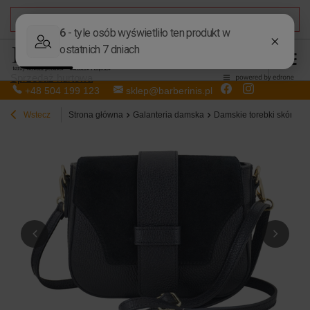
DARMOWA DOSTAWA
od 50,00 zł
Sprzedaż hurtowa
+48 504 199 123
sklep@barberinis.pl
Wstecz
Strona główna
Galanteria damska
Damskie torebki skórzan