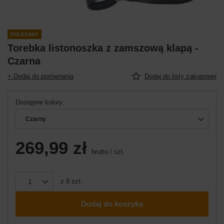
POLECANY
Torebka listonoszka z zamszową klapą -
Czarna
+ Dodaj do porównania
Dodaj do listy zakupowej
Dostępne kolory
Czarny
269,99 zł
brutto
/
szt.
z
8
szt.
Dodaj do koszyka