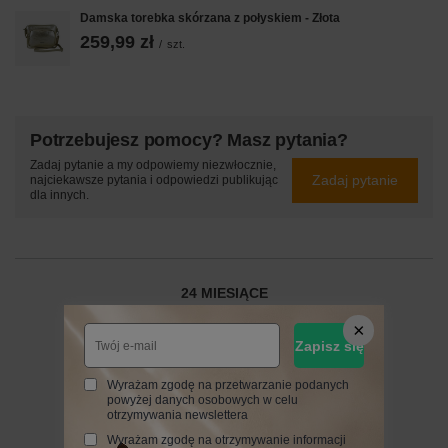
Damska torebka skórzana z połyskiem - Złota
259,99 zł
/
szt.
Potrzebujesz pomocy? Masz pytania?
Zadaj pytanie a my odpowiemy niezwłocznie,
Zadaj pytanie
najciekawsze pytania i odpowiedzi publikując
dla innych.
24 MIESIĄCE
24 miesiące
Zapisz się
Wyrażam zgodę na przetwarzanie podanych
Napisz swoją opinię
powyżej danych osobowych w celu
otrzymywania newslettera
Wyrażam zgodę na otrzymywanie informacji