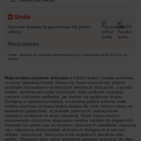
Bezpieczne zakupy
Darmowa dostawa do paczkomatu lub punktu
odbioru
Więcej informacji
Smile - dostawy ze sklepów internetowych przy zamówieniu od
50,00 zł
są za
darmo.
Mała torebka wizytowa skórzana
w kolorze białym została wykonana
ze skóry naturalnej licowej. Klasyczny fason urozmaicony złotymi
ozdobami mocowanymi na doszytym elemencie skórzanym, z przodu
torebki, wyróżnia ten model listonoszki, która podkreśli stylizacje
zarówno codzienne swobodne, jak również na wyjątkowe okazje.
Dostępna w najnowszej kolekcji, w szerokiej palecie kolorów, mała
torebka wizytowa skórzana będzie idealna dla osób
, którym zależy na
niewielkich gabarytowo, aczkolwiek pojemnych i jednocześnie
stylowych torebkach ze skóry naturalnej. Dzięki klasycznemu i
stonowanemu wzornictwu dopasujesz torebkę zarówno do eleganckich
sukienek lub spodni oraz do dżinsów i skórzanych sandałków.
Zapoznaj
się z najnowszą ofertą torebek skórzanych dostępnych w naszym
sklepie - listonoszek, klasycznych lub wygodnych plecaków oraz
portfeli. Oferujemy duży wybór produktów galanterii skórzanej Dla Niej i