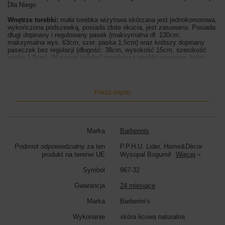
Dla Niego.
Wnętrze torebki:
mała torebka wizytowa skórzana jest jednokomorowa,
wykończona podszewką, posiada złote okucia, jest zasuwana. Posiada
długi dopinany i regulowany pasek (maksymalna dł. 130cm,
maksymalna wys. 63cm, szer. paska 1,5cm) oraz krótszy dopinany
paseczek bez regulacji (długość: 38cm, wysokość 15cm, szerokość
paska 1,5cm).
W naszej kolekcji znajdziesz torebki wizytowe, które
zachwycą Cię idealnym rozmiarem – zgrabna forma nie przysłoni Twojej
sylwetki, ale będzie praktycznym i stylowym uzupełnieniem outfitu.
Wyjątkowa mała torebka wizytowa skórzana zwraca uwagę złotą
ozdobą na przodzie, szeroką paletą barw oraz prostym i gustownym
Pokaż więcej
wyglądem.
Skorzystaj z rabatu na zakupy - zapisz się do newslettera i
odbierz rabat 15%. Otrzymasz od nas powiadomienia o nowej kolekcji,
uzupełnieniu stanów magazynowych, a także informacje o aktualnych
akcjach rabatowych.
Marka
Barberinis
Wymiary torebki:
wysokość 14cm, szerokość 20cm, szerokość dna
6cm
Podmiot odpowiedzialny za ten
P.P.H.U. Lider, Home&Décor
produkt na terenie UE
Wysopal Bogumił
Więcej
Kolor torebki:
biały
Symbol
967-32
Gwarancja
24 miesiące
Marka
Barberini's
Wykonanie
skóra licowa naturalna