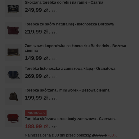
Skórzana torebka do ręki i na ramię - Czarna
249,99 zł
/
szt.
Torebka ze skóry naturalnej - listonoszka Bordowa
219,99 zł
/
szt.
Zamszowa kopertówka na łańcuszku Barberinis - Beżowa
ciemna
149,99 zł
/
szt.
Torebka listonoszka z zamszową klapą - Granatowa
269,99 zł
/
szt.
Torebka skórzana / mini worek - Beżowa ciemna
199,99 zł
/
szt.
PROMOCJA
Torebka skórzana crossbody zamszowa - Czerwona
188,99 zł
/
szt.
Najniższa cena z 30 dni przed obniżką:
269,99 zł
-30%