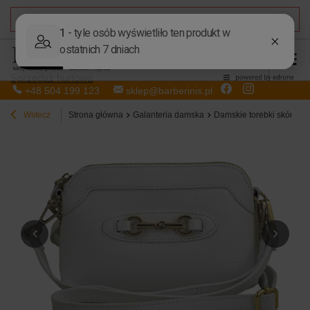
DARMOWA DOSTAWA
od 50,00 zł
Sprzedaż hurtowa
+48 504 199 123
sklep@barberinis.pl
Wstecz
Strona główna
Galanteria damska
Damskie torebki skórzan