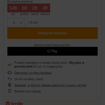
Do końca promocji:
146
00
28
48
dni
godzin
minut
sekund
z
6
szt.
Dodaj do koszyka
Możesz kupić także poprzez:
Produkt dostępny w bardzo dużej ilości
Wysyłka
w
poniedziałek
(6 szt. w magazynie)
Darmowa i szybka dostawa
14
dni na łatwy zwrot
Sprawdź, w którym sklepie obejrzysz i kupisz od ręki
Bezpieczne zakupy