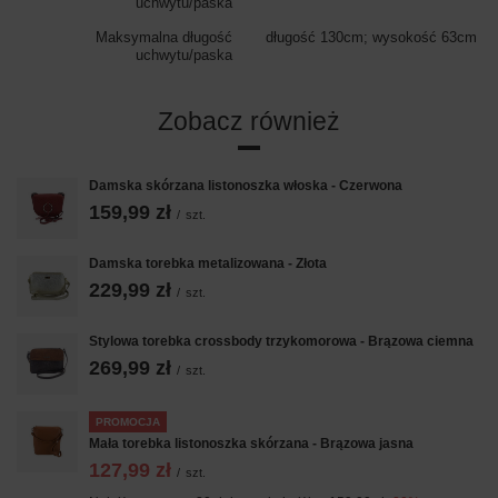
uchwytu/paska
Maksymalna długość
długość 130cm; wysokość 63cm
uchwytu/paska
Zobacz również
Damska skórzana listonoszka włoska - Czerwona
159,99 zł
/
szt.
Damska torebka metalizowana - Złota
229,99 zł
/
szt.
Stylowa torebka crossbody trzykomorowa - Brązowa ciemna
269,99 zł
/
szt.
PROMOCJA
Mała torebka listonoszka skórzana - Brązowa jasna
127,99 zł
/
szt.