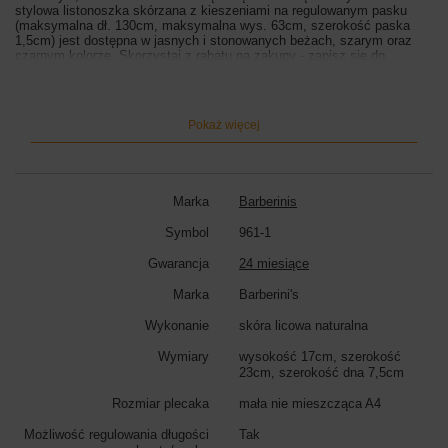
stylowa listonoszka skórzana z kieszeniami na regulowanym pasku
(maksymalna dł. 130cm, maksymalna wys. 63cm, szerokość paska
1,5cm) jest dostępna w jasnych i stonowanych beżach, szarym oraz
czarnym kolorze. Skorzystaj z rabatu na zakupy - zapisz się do
newslettera i odbierz rabat 15%. Otrzymasz od nas powiadomienia o
nowej kolekcji, uzupełnieniu stanów magazynowych, a także informacje
o aktualnych akcjach rabatowych.
Pokaż więcej
Wymiary listonoszki:
wysokość 17cm, szerokość 23cm, szerokość
dna 7,5cm
Kolor listonoszki:
czarny
Marka
Barberinis
Symbol
961-1
Gwarancja
24 miesiące
Marka
Barberini's
Wykonanie
skóra licowa naturalna
Wymiary
wysokość 17cm, szerokość
23cm, szerokość dna 7,5cm
Rozmiar plecaka
mała nie mieszcząca A4
Możliwość regulowania długości
Tak