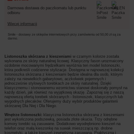
Darmowa dostawa do paczkomatu lub punktu
odbioru
Więcej informacji
Smile - dostawy ze sklepów internetowych przy zamówieniu od
50,00 zł
są za
darmo.
Listonoszka skórzana z kieszeniami
w czarnym kolorze została
wykonana ze skóry naturalnej licowej. Klasyczny fason urozmaicony
ozdobnie mocowanymi frędzelkami wyróżnia ten model listonoszki,
która podkreśli codzienne stylizacje. Dostępna w najnowszej kolekcji
listonoszka skórzana z kieszeniami będzie idealna dla osób
, którym
zależy na niewielkich gabarytowo, aczkolwiek pojemnych i
jednocześnie stylowych torebkach ze skóry naturalnej. Dzięki
klasycznemu i stonowanemu wzornictwu stanowi doskonały pomysł na
każdy dzień, jak również na wyjątkową okazję.
Zapoznaj się z naszą
najnowszą ofertą torebek skórzanych - listonoszek, klasycznych lub
wygodnych plecaków. Oferujemy duży wybór produktów galanterii
skórzanej Dla Niej i Dla Niego.
Wnętrze listonoszki:
klasyczna listonoszka skórzana z kieszeniami
jest wykończona podszewką, posiada złote okucia. Trzy odrębne
komory torebki są zasuwane. Dodatkowo wyodrębniono kieszeń na
telefon oraz małą kieszonkę na suwak mieszczącą np. drobne
kosmetyki, a także kieszeń zewnętrzną zasuwaną. Praktyczna i