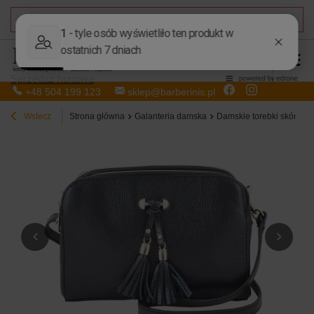
DARMOWA DOSTAWA
od 50,00 zł
Sprzedaż hurtowa
+48 504 199 123
sklep@barberinis.pl
Wstecz
Strona główna
Galanteria damska
Damskie torebki skórzan