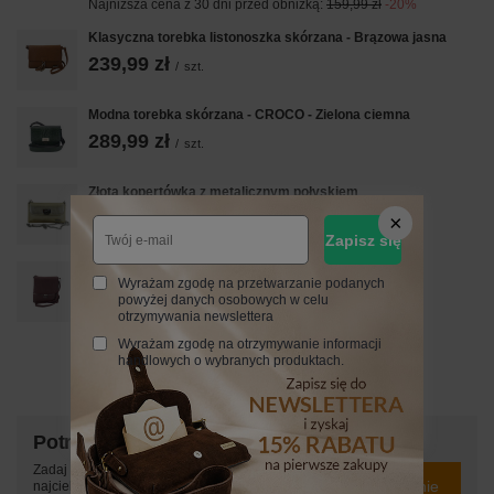
Najniższa cena z 30 dni przed obniżką:
159,99 zł
-20%
Klasyczna torebka listonoszka skórzana - Brązowa jasna
239,99 zł
/
szt.
Modna torebka skórzana - CROCO - Zielona ciemna
289,99 zł
/
szt.
Złota kopertówka z metalicznym połyskiem
149,99 zł
/
szt.
Zapisz się
PROMOCJA
Wyrażam zgodę na przetwarzanie podanych
Skórzana torebka listonoszka z klapką - Bordowa
powyżej danych osobowych w celu
151,99 zł
otrzymywania newslettera
/
szt.
Wyrażam zgodę na otrzymywanie informacji
Najniższa cena z 30 dni przed obniżką:
189,99 zł
-20%
handlowych o wybranych produktach.
Potrzebujesz pomocy? Masz pytania?
Zadaj pytanie a my odpowiemy niezwłocznie,
Zadaj pytanie
najciekawsze pytania i odpowiedzi publikując