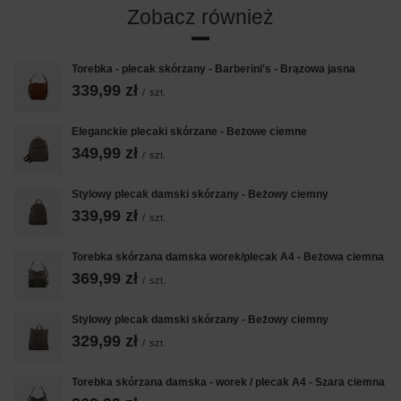
zapewnia mu trwałość oraz elegancki, miejski wygląd.
Zobacz również
Czy plecak mieści format A4 (dokumenty, zeszyty)?
Nie, damski plecak miejski w jasnym brązie ma kompaktową budowę i
Torebka - plecak skórzany - Barberini's - Brązowa jasna
nie mieści formatu A4, ale jest wystarczająco pojemny na wszystkie
339,99 zł
niezbędne codzienne drobiazgi.
/
szt.
Jakie dodatkowe kieszenie posiada plecak?
Eleganckie plecaki skórzane - Beżowe ciemne
349,99 zł
Posiada on praktyczną, zasuwaną kieszonkę na klucze z tyłu, a także
/
szt.
kieszeń na zatrzask z przodu oraz dwie kieszenie boczne.
Stylowy plecak damski skórzany - Beżowy ciemny
Jaki kolor okuć zastosowano w tym modelu?
339,99 zł
/
szt.
Damski plecak miejski skórzany ma eleganckie, srebrne okucia, które
doskonale komponują się z jasnobrązową skórą.
Torebka skórzana damska worek/plecak A4 - Beżowa ciemna
369,99 zł
/
szt.
Stylowy plecak damski skórzany - Beżowy ciemny
329,99 zł
/
szt.
Torebka skórzana damska - worek / plecak A4 - Szara ciemna