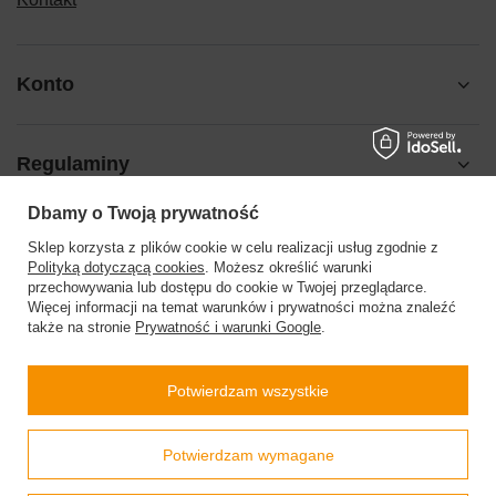
Konto
Regulaminy
Dbamy o Twoją prywatność
Pomoc
Sklep korzysta z plików cookie w celu realizacji usług zgodnie z
Polityką dotyczącą cookies
. Możesz określić warunki
przechowywania lub dostępu do cookie w Twojej przeglądarce.
Więcej informacji na temat warunków i prywatności można znaleźć
także na stronie
Prywatność i warunki Google
.
504199123
sklep@barberinis.pl
Potwierdzam wszystkie
Barberini’s
,
Leśna 7d
,
32-087
Bibice
Prawdziwe
Potwierdzam wymagane
opinie klientów
4.9
/ 5.0
W sklepie prezentujemy ceny brutto (z VAT).
Stawki VAT dla konsumentów z kraju:
Polska
.