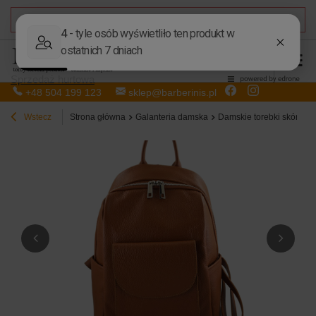
DARMOWA DOSTAWA
od 50,00 zł
Sprzedaż hurtowa
+48 504 199 123
sklep@barberinis.pl
Wstecz
Strona główna
Galanteria damska
Damskie torebki skórzan