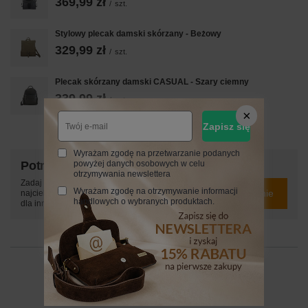
369,99 zł
/
szt.
Stylowy plecak damski skórzany - Beżowy
329,99 zł
/
szt.
Plecak skórzany damski CASUAL - Szary ciemny
339,99 zł
/
szt.
Zapisz się
Wyrażam zgodę na przetwarzanie podanych
Potrzebujesz pomocy? Masz pytania?
powyżej danych osobowych w celu
otrzymywania newslettera
Zadaj pytanie a my odpowiemy niezwłocznie,
Wyrażam zgodę na otrzymywanie informacji
Zadaj pytanie
najciekawsze pytania i odpowiedzi publikując
handlowych o wybranych produktach.
dla innych.
24 MIESIĄCE
24 miesiące