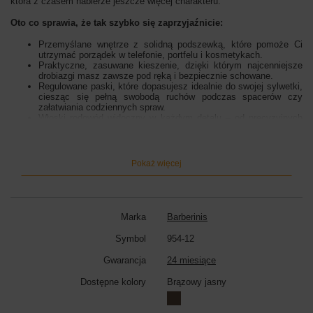
która z czasem nabierze jeszcze więcej charakteru.
Oto co sprawia, że tak szybko się zaprzyjaźnicie:
Przemyślane wnętrze z solidną podszewką, które pomoże Ci
utrzymać porządek w telefonie, portfelu i kosmetykach.
Praktyczne, zasuwane kieszenie, dzięki którym najcenniejsze
drobiazgi masz zawsze pod ręką i bezpiecznie schowane.
Regulowane paski, które dopasujesz idealnie do swojej sylwetki,
ciesząc się pełną swobodą ruchów podczas spacerów czy
załatwiania codziennych spraw.
Włoski rodowód widoczny w każdym detalu – od precyzyjnych
przeszyć po solidne okucia.
W Barberinis wierzymy, że skóra naturalna to materiał z duszą. Dlatego
ten plecak nie tylko przechowa Twoje rzeczy, ale stanie się elementem
Pokaż więcej
Twojego wizerunku, który podkreśli Twój indywidualny gust. Wyobraź
sobie, jak świetnie będzie wyglądał w towarzystwie pasującego portfela
z naszej kolekcji – to detale tworzą całość, która sprawia, że czujesz
się pewnie i wyjątkowo każdego dnia. Pozwól sobie na odrobinę
luksusu, który jest po prostu stworzony do życia w Twoim tempie.
Marka
Barberinis
Damskie plecaki miejskie
w kolorze brązowym jasnym zostały
Symbol
954-12
wykonane z wysokiej jakości skóry naturalnej licowej. Lubisz swobodny
i jednocześnie elegancki styl? W naszej ofercie znajdziesz kolekcję
Gwarancja
24 miesiące
casualowych plecaków idealnych na każdy dzień, z delikatnymi
ozdobami i regulowanymi uchwytami. Ze względu na swoją kompaktową
Dostępne kolory
Brązowy jasny
budowę, poręczny kształt, a do tego łatwość noszenia, stanowią idealną
propozycję praktycznie na każdą okazję. Damskie plecaki miejskie są
bardzo pojemne, a dzięki temu mieszczą wszystko co najważniejsze: