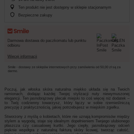
Ten produkt nie jest dostępny w sklepie stacjonarnym
Bezpieczne zakupy
Darmowa dostawa do paczkomatu lub punktu
odbioru
Więcej informacji
Smile - dostawy ze sklepów internetowych przy zamówieniu od
50,00 zł
są za
darmo.
Poczuj, jak włoska skóra naturalna miękko układa się na Twoich
ramionach, dodając każdej Twojej stylizacji nuty niewymuszonej
elegancji. Ten jasnobrązowy plecak miejski to coś więcej niż dodatek –
to Twój codzienny towarzysz, który łączy w sobie rzemieślniczą
precyzję z praktycznością, jakiej potrzebujesz w miejskim zgiełku.
Stworzony z myślą o kobietach, które nie uznają kompromisów między
stylem a wygodą, staje się idealnym dopełnieniem Twojego ulubionego
płaszcza czy casualowej kurtki. Jego ciepły, jasnobrązowy odcień
pięknie współgra z naturalną fakturą skóry licowej, tworząc całość,