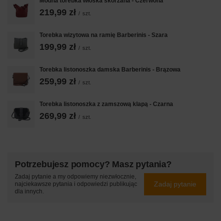
Modna torebka włoska skórzana - Czerwona
219,99 zł
/
szt.
Torebka wizytowa na ramię Barberinis - Szara
199,99 zł
/
szt.
Torebka listonoszka damska Barberinis - Brązowa
259,99 zł
/
szt.
Torebka listonoszka z zamszową klapą - Czarna
269,99 zł
/
szt.
Potrzebujesz pomocy? Masz pytania?
Zadaj pytanie a my odpowiemy niezwłocznie,
Zadaj pytanie
najciekawsze pytania i odpowiedzi publikując
dla innych.