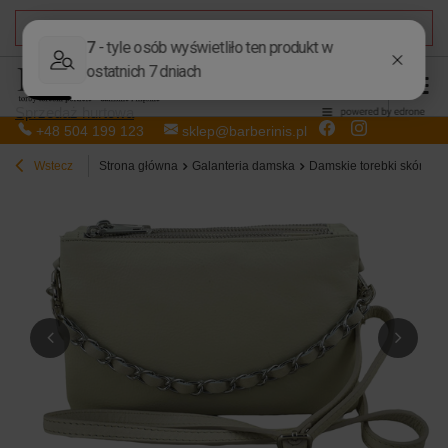
DARMOWA DOSTAWA
od 50,00 zł
Sprzedaż hurtowa
+48 504 199 123
sklep@barberinis.pl
Wstecz
Strona główna
Galanteria damska
Damskie torebki skórzan