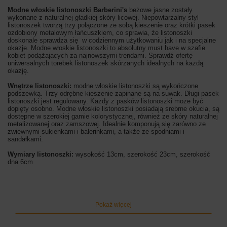
Modne włoskie listonoszki Barberini's
beżowe jasne zostały
wykonane z naturalnej gładkiej skóry licowej. Niepowtarzalny styl
listonoszek tworzą trzy połączone ze sobą kieszenie oraz krótki pasek
ozdobiony metalowym łańcuszkiem, co sprawia, że listonoszki
doskonale sprawdza się w codziennym użytkowaniu jak i na specjalne
okazje. Modne włoskie listonoszki to absolutny must have w szafie
kobiet podążających za najnowszymi trendami. Sprawdź ofertę
uniwersalnych torebek listonoszek skórzanych idealnych na każdą
okazję.
Wnętrze listonoszki:
modne włoskie listonoszki są wykończone
podszewką. Trzy odrębne kieszenie zapinane są na suwak. Długi pasek
listonoszki jest regulowany. Każdy z pasków listonoszki może być
dopięty osobno. Modne włoskie listonoszki posiadają srebrne okucia, są
dostępne w szerokiej gamie kolorystycznej, również ze skóry naturalnej
metalizowanej oraz zamszowej. Idealnie komponują się zarówno ze
zwiewnymi sukienkami i balerinkami, a także ze spodniami i
sandałkami.
Wymiary listonoszki:
wysokość 13cm, szerokość 23cm, szerokość
dna 6cm
Kolory listonoszki:
beżowy jasny
Pokaż więcej