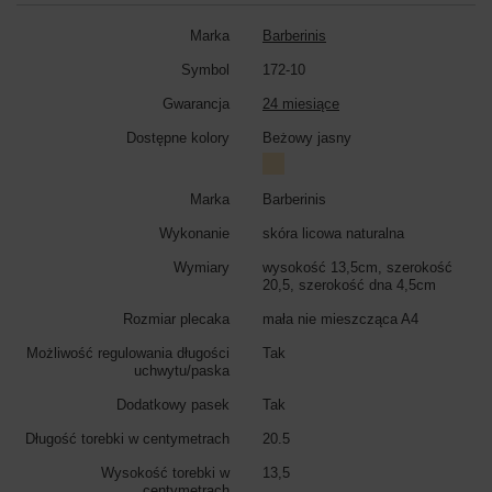
Marka
Barberinis
Symbol
172-10
Gwarancja
24 miesiące
Dostępne kolory
Beżowy jasny
Marka
Barberinis
Wykonanie
skóra licowa naturalna
Wymiary
wysokość 13,5cm, szerokość
20,5, szerokość dna 4,5cm
Rozmiar plecaka
mała nie mieszcząca A4
Możliwość regulowania długości
Tak
uchwytu/paska
Dodatkowy pasek
Tak
Długość torebki w centymetrach
20.5
Wysokość torebki w
13,5
centymetrach