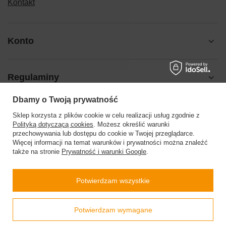
Kontakt
Konto
Regulaminy
Dbamy o Twoją prywatność
Pomoc
Sklep korzysta z plików cookie w celu realizacji usług zgodnie z
Polityką dotyczącą cookies
. Możesz określić warunki
przechowywania lub dostępu do cookie w Twojej przeglądarce.
Więcej informacji na temat warunków i prywatności można znaleźć
także na stronie
Prywatność i warunki Google
.
504199123
sklep@barberinis.pl
Potwierdzam wszystkie
Barberini’s
,
Leśna 7d
,
32-087
Bibice
Prawdziwe
Potwierdzam wymagane
opinie klientów
4.9
/ 5.0
W sklepie prezentujemy ceny brutto (z VAT).