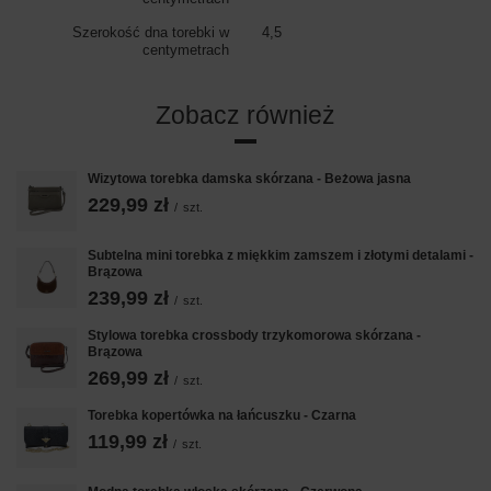
Szerokość dna torebki w
4,5
centymetrach
Zobacz również
Wizytowa torebka damska skórzana - Beżowa jasna
229,99 zł
/
szt.
Subtelna mini torebka z miękkim zamszem i złotymi detalami -
Brązowa
239,99 zł
/
szt.
Stylowa torebka crossbody trzykomorowa skórzana -
Brązowa
269,99 zł
/
szt.
Torebka kopertówka na łańcuszku - Czarna
119,99 zł
/
szt.