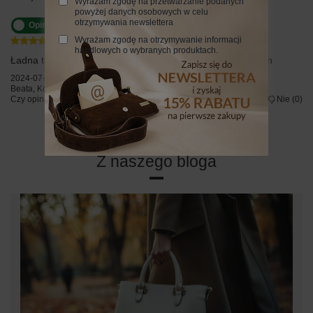
Wyrażam zgodę na przetwarzanie podanych
powyżej danych osobowych w celu
otrzymywania newslettera
Opinia potwierdzona zakupem
Wyrażam zgodę na otrzymywanie informacji
5/5
handlowych o wybranych produktach.
Ładna torebka,pasuje do letnich kreacji,elegancka,polecam
2024-07-18
Beata, Kończyce Małe
Czy opinia była pomocna?
Tak
0
Nie
0
Z naszego bloga