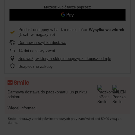
Możesz kupić także poprzez:
Produkt dostępny w bardzo małej ilości
Wysyłka
we wtorek
(1 szt. w magazynie)
Darmowa i szybka dostawa
14
dni na łatwy zwrot
Sprawdź, w którym sklepie obejrzysz i kupisz od ręki
Bezpieczne zakupy
Darmowa dostawa do paczkomatu lub punktu
odbioru
Więcej informacji
Smile - dostawy ze sklepów internetowych przy zamówieniu od
50,00 zł
są za
darmo.