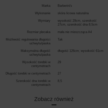
Marka
Barberini's
Wykonanie
skóra licowa naturalna
Wymiary
wysokość 29cm, szerokość
27cm, szerokość dna 8,5cm
Rozmiar plecaka
mała nie mieszcząca A4
Możliwość regulowania długości
Tak
uchwytu/paska
Maksymalna długość
długość 126cm; wysokość 61cm
uchwytu/paska
Wysokość torebki w
29
centymetrach
Długość torebki w centymetrach
27
Szerokość dna torebki w
8,5
centymetrach
Zobacz również