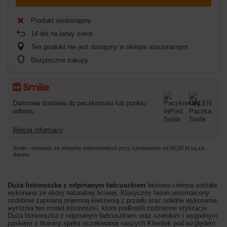
Produkt niedostępny
14
dni na łatwy zwrot
Ten produkt nie jest dostępny w sklepie stacjonarnym
Bezpieczne zakupy
Darmowa dostawa do paczkomatu lub punktu
odbioru
Więcej informacji
Smile - dostawy ze sklepów internetowych przy zamówieniu od
50,00 zł
są za
darmo.
Duża listonoszka z odpinanym łańcuszkiem
beżowa ciemna została
wykonana ze skóry naturalnej licowej. Klasyczny fason urozmaicony
ozdobnie zapinaną pojemną kieszenią z przodu oraz solidne wykonanie
wyróżnia ten model listonoszki, która podkreśli codzienne stylizacje.
Duża listonoszka z odpinanym łańcuszkiem oraz szerokim i wygodnym
paskiem z tkaniny spełni oczekiwania naszych Klientek pod względem