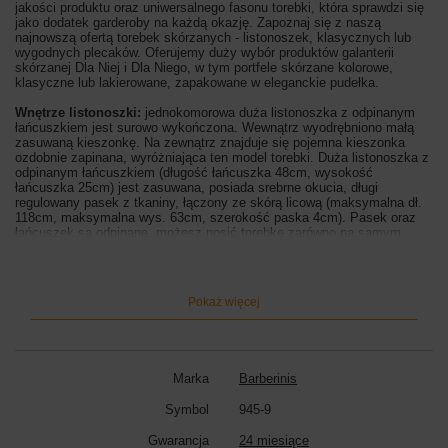
jakości produktu oraz uniwersalnego fasonu torebki, która sprawdzi się
jako dodatek garderoby na każdą okazję. Zapoznaj się z naszą
najnowszą ofertą torebek skórzanych - listonoszek, klasycznych lub
wygodnych plecaków. Oferujemy duży wybór produktów galanterii
skórzanej Dla Niej i Dla Niego, w tym portfele skórzane kolorowe,
klasyczne lub lakierowane, zapakowane w eleganckie pudełka.
Wnętrze listonoszki:
jednokomorowa duża listonoszka z odpinanym
łańcuszkiem jest surowo wykończona. Wewnątrz wyodrębniono małą
zasuwaną kieszonkę. Na zewnątrz znajduje się pojemna kieszonka
ozdobnie zapinana, wyróżniająca ten model torebki. Duża listonoszka z
odpinanym łańcuszkiem (długość łańcuszka 48cm, wysokość
łańcuszka 25cm) jest zasuwana, posiada srebrne okucia, długi
regulowany pasek z tkaniny, łączony ze skórą licową (maksymalna dł.
118cm, maksymalna wys. 63cm, szerokość paska 4cm). Pasek oraz
łańcuszek są odpinane, możesz nosić torebkę zarówno na samym
łańcuszku, w ręce, lub na długim i wygodnym pasku, z ozdobnie
dopiętym łańcuszkiem - wybierz, która opcja jest idealna dla Ciebie, w
zależności od stylizacji lub okazji. Skorzystaj z rabatu na zakupy -
zapisz się do newslettera i odbierz rabat 15%. Otrzymasz od nas
Pokaż więcej
powiadomienia o nowej kolekcji, uzupełnieniu stanów magazynowych, a
także informacje o aktualnych akcjach rabatowych.
Wymiary listonoszki:
wysokość 29cm (mierzona z boku), szerokość
27cm, szerokość dna 8,5cm
Marka
Barberinis
Kolor listonoszki:
beżowy ciemny
Symbol
945-9
Gwarancja
24 miesiące