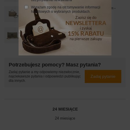
Wyrażam zgodę na otrzymywanie informacji
Mała skórzana torebka damska z ozdobnym zapięciem -
handlowych o wybranych produktach.
Beżowa
95,00 zł
/
szt.
Elegancka torebka wieczorowa Barberinis - Beżowa
149,99 zł
/
szt.
Potrzebujesz pomocy? Masz pytania?
Zadaj pytanie a my odpowiemy niezwłocznie,
Zadaj pytanie
najciekawsze pytania i odpowiedzi publikując
dla innych.
24 MIESIĄCE
24 miesiące