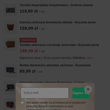
Torebka kopertówka metalizowana - Srebrna ciemna
119,99 zł
/
szt.
Damska skórzana listonoszka włoska - Brązowa jasna
159,99 zł
/
szt.
PROMOCJA
Torebka skórzana crossbody zamszowa - Brązowa jasna
188,99 zł
/
szt.
Najniższa cena z 30 dni przed obniżką:
269,99 zł
-30%
Modna listonoszka wizytowa skórzana - Granatowa
89,99 zł
/
szt.
Wizytowa torebka damska Barberinis - Czarna
209,99 zł
/
szt.
Zapisz się
Torebka listonoszka z zamszową klapą - Brązowa
Wyrażam zgodę na przetwarzanie podanych
269,99 zł
powyżej danych osobowych w celu
/
szt.
otrzymywania newslettera