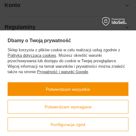
Konto
Regulaminy
Dbamy o Twoją prywatność
Pomoc
Sklep korzysta z plików cookie w celu realizacji usług zgodnie z
Polityką dotyczącą cookies
. Możesz określić warunki
przechowywania lub dostępu do cookie w Twojej przeglądarce.
Więcej informacji na temat warunków i prywatności można znaleźć
także na stronie
Prywatność i warunki Google
.
504199123
sklep@barberinis.pl
Potwierdzam wszystkie
Barberini’s
,
Leśna 7d
,
32-087
Bibice
Prawdziwe
Potwierdzam wymagane
opinie klientów
4.9
/ 5.0
W sklepie prezentujemy ceny brutto (z VAT).
Stawki VAT dla konsumentów z kraju:
Polska
.
799 opinii
Konfiguracja zgód