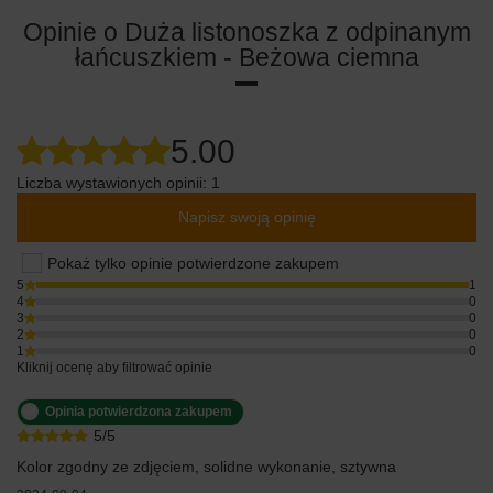
Opinie o Duża listonoszka z odpinanym
łańcuszkiem - Beżowa ciemna
5.00
Liczba wystawionych opinii: 1
Napisz swoją opinię
Pokaż tylko opinie potwierdzone zakupem
5
1
4
0
3
0
2
0
1
0
Kliknij ocenę aby filtrować opinie
Opinia potwierdzona zakupem
5/5
Kolor zgodny ze zdjęciem, solidne wykonanie, sztywna