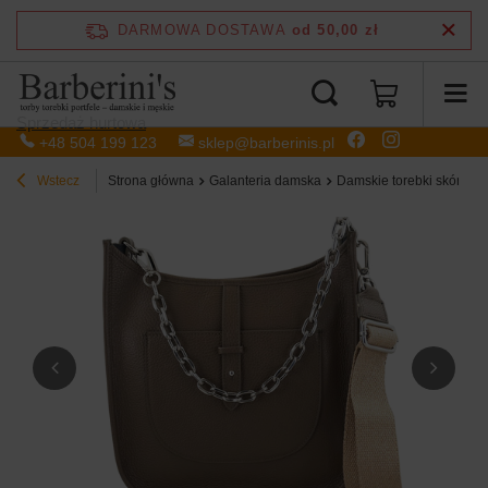
DARMOWA DOSTAWA
od 50,00 zł
Sprzedaż hurtowa
+48 504 199 123
sklep@barberinis.pl
Wstecz
Strona główna
Galanteria damska
Damskie torebki skórzan