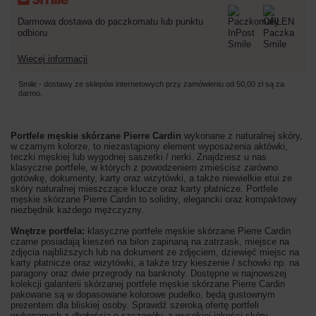
Darmowa dostawa do paczkomatu lub punktu
odbioru
Więcej informacji
Smile - dostawy ze sklepów internetowych przy zamówieniu od
50,00 zł
są za
darmo.
Portfele męskie skórzane Pierre Cardin
wykonane z naturalnej skóry,
w czarnym kolorze, to niezastąpiony element wyposażenia aktówki,
teczki męskiej lub wygodnej saszetki / nerki. Znajdziesz u nas
klasyczne portfele, w których z powodzeniem zmieścisz zarówno
gotówkę, dokumenty, karty oraz wizytówki, a także niewielkie etui ze
skóry naturalnej mieszczące klucze oraz karty płatnicze. Portfele
męskie skórzane Pierre Cardin to solidny, elegancki oraz kompaktowy
niezbędnik każdego mężczyzny.
Wnętrze portfela:
klasyczne portfele męskie skórzane Pierre Cardin
czarne posiadają kieszeń na bilon zapinaną na zatrzask, miejsce na
zdjęcia najbliższych lub na dokument ze zdjęciem, dziewięć miejsc na
karty płatnicze oraz wizytówki, a także trzy kieszenie / schowki np. na
paragony oraz dwie przegrody na banknoty. Dostępne w najnowszej
kolekcji galanterii skórzanej portfele męskie skórzane Pierre Cardin
pakowane są w dopasowane kolorowe pudełko, będą gustownym
prezentem dla bliskiej osoby. Sprawdź szeroką ofertę portfeli
wykonanych z dbałością o szczegóły, z wysokiej jakości skóry