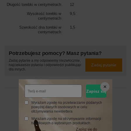
Długość torebki w centymetrach
12
Wysokość torebki w
9,5
centymetrach
Szerokość dna torebki w
1,5
centymetrach
Potrzebujesz pomocy? Masz pytania?
Zadaj pytanie a my odpowiemy niezwłocznie,
Zadaj pytanie
najciekawsze pytania i odpowiedzi publikując
dla innych.
Zapisz się
24 MIESIĄCE
Wyrażam zgodę na przetwarzanie podanych
24 miesiące
powyżej danych osobowych w celu
otrzymywania newslettera
Wyrażam zgodę na otrzymywanie informacji
handlowych o wybranych produktach.
Napisz swoją opinię