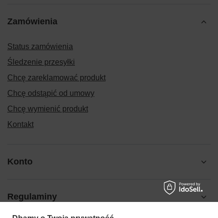
Zamówienia
Status zamówienia
Śledzenie przesyłki
Chcę zareklamować produkt
Chcę odstąpić od umowy
Chcę wymienić produkt
Kontakt
Konto
Regulaminy