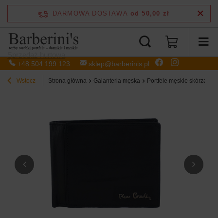
DARMOWA DOSTAWA
od 50,00 zł
Sprzedaż hurtowa
+48 504 199 123
sklep@barberinis.pl
Wstecz
Strona główna
Galanteria męska
Portfele męskie skórzane