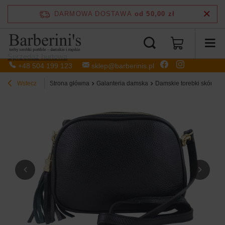
DARMOWA DOSTAWA
od 50,00 zł
Sprzedaż hurtowa
+48 504 199 123
sklep@barberinis.pl
Wstecz
Strona główna
Galanteria damska
Damskie torebki skórzan