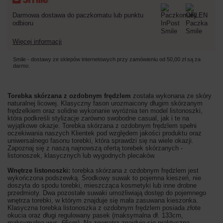
Darmowa dostawa do paczkomatu lub punktu
odbioru
Więcej informacji
Smile - dostawy ze sklepów internetowych przy zamówieniu od
50,00 zł
są za
darmo.
Torebka skórzana z ozdobnym frędzlem
została wykonana ze skóry
naturalnej licowej. Klasyczny fason urozmaicony długim skórzanym
frędzelkiem oraz solidne wykonanie wyróżnia ten model listonoszki,
która podkreśli stylizacje zarówno swobodne casual, jak i te na
wyjątkowe okazje. Torebka skórzana z ozdobnym frędzlem spełni
oczekiwania naszych Klientek pod względem jakości produktu oraz
uniwersalnego fasonu torebki, która sprawdzi się na wiele okazji.
Zapoznaj się z naszą najnowszą ofertą torebek skórzanych -
listonoszek, klasycznych lub wygodnych plecaków.
Wnętrze listonoszki:
torebka skórzana z ozdobnym frędzlem jest
wykończona podszewką. Środkowy suwak to pojemna kieszeń, nie
doszyta do spodu torebki, mieszcząca kosmetyki lub inne drobne
przedmioty. Dwa pozostałe suwaki umożliwiają dostęp do pojemnego
wnętrza torebki, w którym znajduje się mała zasuwana kieszonka.
Klasyczna torebka listonoszka z ozdobnym frędzlem posiada złote
okucia oraz długi regulowany pasek (maksymalna dł. 133cm,
maksymalna wys. 65cm). Na zewnątrz znajduje się praktyczna