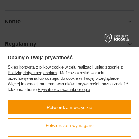
Konto
Regulaminy
Dbamy o Twoją prywatność
Pomoc
Sklep korzysta z plików cookie w celu realizacji usług zgodnie z
Polityką dotyczącą cookies
. Możesz określić warunki
przechowywania lub dostępu do cookie w Twojej przeglądarce.
Więcej informacji na temat warunków i prywatności można znaleźć
także na stronie
Prywatność i warunki Google
.
504199123
sklep@barberinis.pl
Potwierdzam wszystkie
Barberini’s
,
Leśna 7d
,
32-087
Bibice
Prawdziwe
Potwierdzam wymagane
opinie klientów
4.9
/ 5.0
W sklepie prezentujemy ceny brutto (z VAT).
Stawki VAT dla konsumentów z kraju:
Polska
.