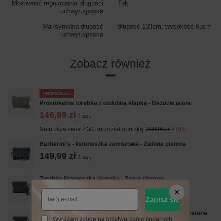
Możliwość regulowania długości
Tak
uchwytu/paska
Maksymalna długość
długość 133cm; wysokość 65cm
uchwytu/paska
Zobacz również
PROMOCJA
Prostokątna torebka z ozdobną klapką - Beżowa jasna
146,99 zł
/
szt.
Najniższa cena z 30 dni przed obniżką:
209,99 zł
-30%
Barberini's - listonoszka zamszowa - Zielona ciemna
149,99 zł
/
szt.
Torebka listonoszka damska - Szara ciemna
259,99 zł
/
szt.
Zapisz się
Zamszowa listonoszka na szerokim pasku - Beżowa ciemna
Wyrażam zgodę na przetwarzanie podanych