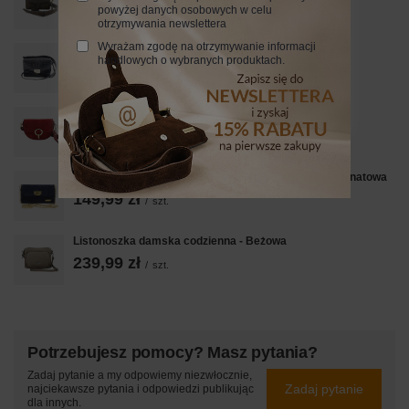
199,99 zł
powyżej danych osobowych w celu
/
szt.
otrzymywania newslettera
Wyrażam zgodę na otrzymywanie informacji
Modna torebka skórzana - CROCO - Czarna
handlowych o wybranych produktach.
289,99 zł
/
szt.
Modna torebka wizytowa skórzana - Czerwona
219,99 zł
/
szt.
Zamszowa kopertówka na łańcuszku Barberinis - Granatowa
149,99 zł
/
szt.
Listonoszka damska codzienna - Beżowa
239,99 zł
/
szt.
Potrzebujesz pomocy? Masz pytania?
Zadaj pytanie a my odpowiemy niezwłocznie,
Zadaj pytanie
najciekawsze pytania i odpowiedzi publikując
dla innych.