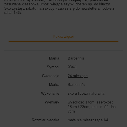
zasuwana kieszonka umożliwiająca szybki dostęp np. do kluczy.
Skorzystaj z rabatu na zakupy - zapisz się do newslettera i odbierz
rabat 15%.
Wymiary listonoszki:
wysokość 17cm, szerokość 18cm (góra) / 23cm
(dół), szerokość dna 7cm
Kolor listonoszki:
czarny
Pokaż więcej
Marka
Barberinis
Symbol
934-1
Gwarancja
24 miesiące
Marka
Barberini's
Wykonanie
skóra licowa naturalna
Wymiary
wysokość 17cm, szerokość
18cm / 23cm, szerokość dna
7cm
Rozmiar plecaka
mała nie mieszcząca A4