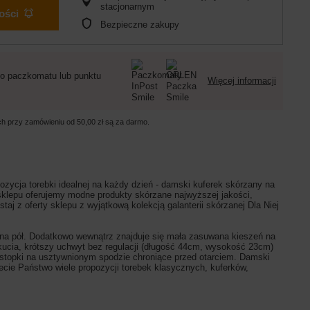
stacjonarnym
ości
Bezpieczne zakupy
o paczkomatu lub punktu
Więcej informacji
ych przy zamówieniu od
50,00 zł
są za darmo.
pozycja torebki idealnej na każdy dzień - damski kuferek skórzany na
lepu oferujemy modne produkty skórzane najwyższej jakości,
aj z oferty sklepu z wyjątkową kolekcją galanterii skórzanej Dla Niej
na pół. Dodatkowo wewnątrz znajduje się mała zasuwana kieszeń na
okucia, krótszy uchwyt bez regulacji (długość 44cm, wysokość 23cm)
stopki na usztywnionym spodzie chroniące przed otarciem. Damski
ecie Państwo wiele propozycji torebek klasycznych, kuferków,