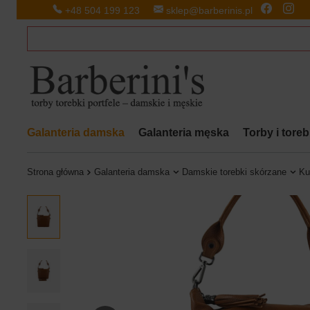
+48 504 199 123
sklep@barberinis.pl
Galanteria damska
Galanteria męska
Torby i tore
Strona główna
Galanteria damska
Damskie torebki skórzane
Ku