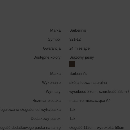
Marka
Barberinis
Symbol
921-12
Gwarancja
24 miesiące
Dostępne kolory
Brązowy jasny
Marka
Barberini's
Wykonanie
skóra licowa naturalna
Wymiary
wysokość 27cm, szerokość 28cm /
Rozmiar plecaka
mała nie mieszcząca A4
regulowania długości uchwytu/paska
Tak
Dodatkowy pasek
Tak
ugość dodatkowego paska na ramię
długość 113cm, wysokość 50cm