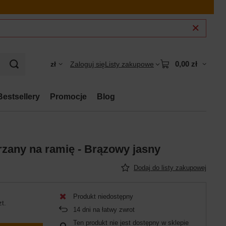
0,00 zł
zł
Zaloguj się
Listy zakupowe
Bestsellery
Promocje
Blog
zany na ramię - Brązowy jasny
Dodaj do listy zakupowej
Produkt niedostępny
zt.
14
dni na łatwy zwrot
Ten produkt nie jest dostępny w sklepie