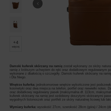
+
4
więcej
Damski kuferek skórzany na ramię
został wykonany ze skóry naturaln
ramię z krótszym uchwytem do ręki oraz dodatkowym regulowanym pa
wykonane z dbałością o szczegóły. Damski kuferek skórzany na ramię po
i Dla Niego.
Wnętrze kuferka:
jednokomorowe wnętrze wykończone jest podszewką.
kosmetyki oraz dwa miejsca na telefon, portfel oraz niewielki notes
oraz dodatkowy regulowany pasek (maksymalna dł. 113cm, maksymalna
kuferek skórzany na ramię jest ozdobiony doszytymi skórzanymi pasec
wygodnych listonoszek oraz portfeli ze skóry naturalnej licowej lub la
Wymiary kuferka:
wysokość 27cm, szerokość 28cm (góra) / 24cm (d