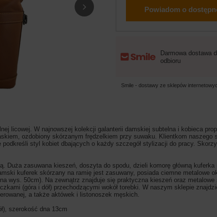
Powiadom o dostępn
Darmowa dostawa d
odbioru
Smile - dostawy ze sklepów internetow
ej licowej. W najnowszej kolekcji galanterii damskiej subtelna i kobieca pro
skiem, ozdobiony skórzanym frędzelkiem przy suwaku. Klientkom naszego sk
dkreśli styl kobiet dbających o każdy szczegół stylizacji do pracy. Skorzyst
 Duża zasuwana kieszeń, doszyta do spodu, dzieli komorę główną kuferka 
. Damski kuferek skórzany na ramię jest zasuwany, posiada ciemne metalowe 
 wys. 50cm). Na zewnątrz znajduje się praktyczna kieszeń oraz metalowe 
zkami (góra i dół) przechodzącymi wokół torebki. W naszym sklepie znajdzi
kierowanej, a także aktówek i listonoszek męskich.
ół), szerokość dna 13cm