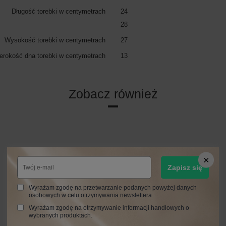
Długość torebki w centymetrach
24
28
Wysokość torebki w centymetrach
27
erokość dna torebki w centymetrach
13
Zobacz również
Zapisz się
Wyrażam zgodę na przetwarzanie podanych powyżej danych
osobowych w celu otrzymywania newslettera
Wyrażam zgodę na otrzymywanie informacji handlowych o
wybranych produktach.