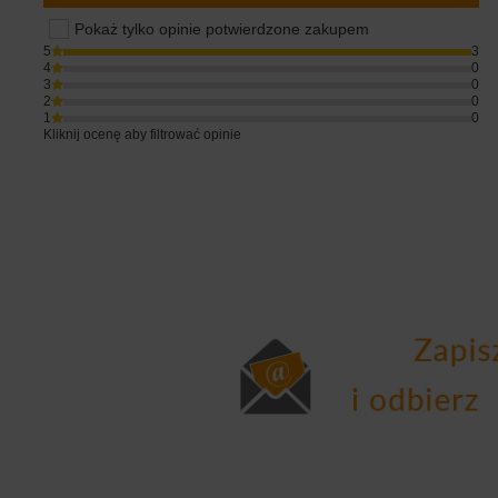
Pokaż tylko opinie potwierdzone zakupem
5
3
4
0
3
0
2
0
1
0
Kliknij ocenę aby filtrować opinie