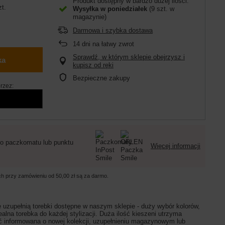
Produkt dostępny w bardzo dużej ilości
zt.
Wysyłka
w poniedziałek
(9 szt. w
magazynie)
Darmowa i szybka dostawa
14
dni na łatwy zwrot
Sprawdź, w którym sklepie obejrzysz i
ka
kupisz od ręki
Bezpieczne zakupy
rzez:
o paczkomatu lub punktu
Więcej informacji
ych przy zamówieniu od
50,00 zł
są za darmo.
 uzupełnią torebki dostępne w naszym sklepie - duży wybór kolorów,
lna torebka do każdej stylizacji. Duża ilość kieszeni utrzyma
być informowana o nowej kolekcji, uzupełnieniu magazynowym lub