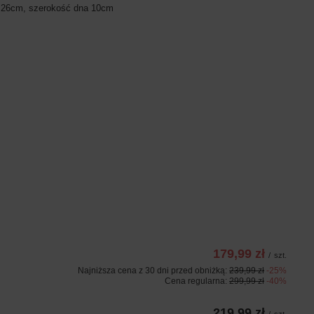
 26cm, szerokość dna 10cm
179,99 zł
/
szt.
Najniższa cena z 30 dni przed obniżką:
239,99 zł
-25%
Cena regularna:
299,99 zł
-40%
219,99 zł