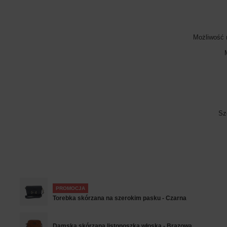
Możliwość 
Sz
PROMOCJA
Torebka skórzana na szerokim pasku - Czarna
Damska skórzana listonoszka włoska - Brązowa