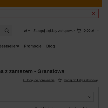
0,00 zł
zł
Zaloguj się
Listy zakupowe
Bestsellery
Promocje
Blog
na z zamszem - Granatowa
)
+ Dodaj do porównania
Dodaj do listy zakupowej