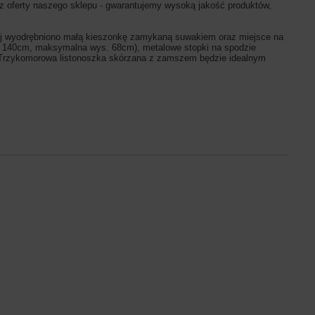
 z oferty naszego sklepu - gwarantujemy wysoką jakość produktów,
j wyodrębniono małą kieszonkę zamykaną suwakiem oraz miejsce na
ł. 140cm, maksymalna wys. 68cm), metalowe stopki na spodzie
. Trzykomorowa listonoszka skórzana z zamszem będzie idealnym