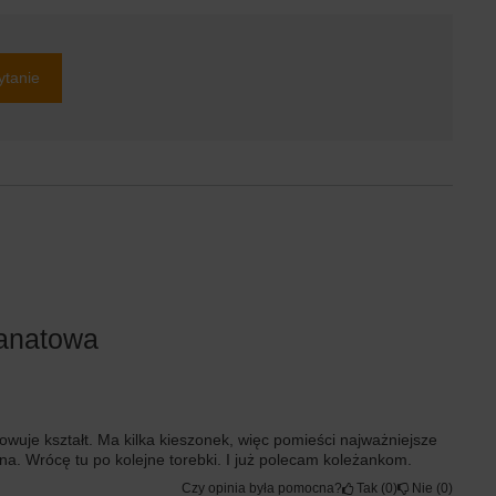
ytanie
ranatowa
wuje kształt. Ma kilka kieszonek, więc pomieści najważniejsze
na. Wrócę tu po kolejne torebki. I już polecam koleżankom.
Czy opinia była pomocna?
Tak
0
Nie
0