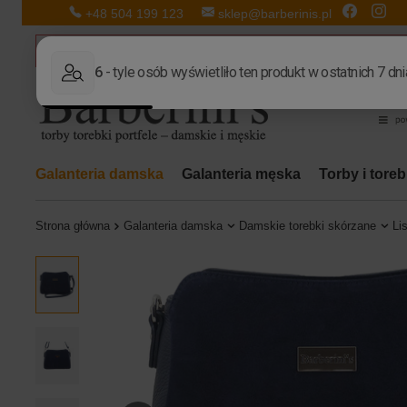
+48 504 199 123
sklep@barberinis.pl
Galanteria damska
Galanteria męska
Torby i tore
Strona główna
Galanteria damska
Damskie torebki skórzane
Li