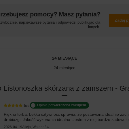
trzebujesz pomocy? Masz pytania?
Zadaj p
włocznie, najciekawsze pytania i odpowiedzi publikując dla
innych.
24 MIESIĄCE
24 miesiące
o Listonoszka skórzana z zamszem - G
5/5
Opinia potwierdzona zakupem
Piękna torba. Lekka sztywność sprawia, że postawiona idealnie zacho
drobiazgi. Jakość wykonania idealna. Jestem z niej bardzo zadowolo
2026-04-19
Alicja, Walendów