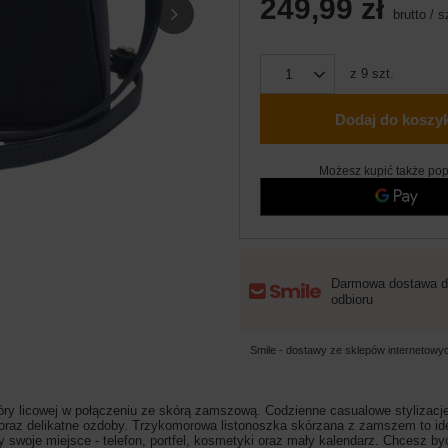
249,99 zł
brutto
/
s
z
9
szt.
Dodaj do koszy
Możesz kupić także pop
Darmowa dostawa d
odbioru
Smile - dostawy ze sklepów internetow
óry licowej w połączeniu ze skórą zamszową. Codzienne casualowe stylizacje
oraz delikatne ozdoby. Trzykomorowa listonoszka skórzana z zamszem to idea
y swoje miejsce - telefon, portfel, kosmetyki oraz mały kalendarz. Chcesz 