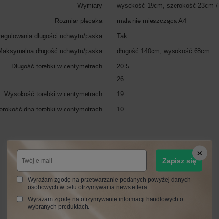
Wymiary
wysokość 19cm, szerokość 23cm /
Rozmiar plecaka
mała nie mieszcząca A4
regulowania długości uchwytu/paska
Tak
Maksymalna długość uchwytu/paska
długość 140cm; wysokość 68cm
Długość torebki w centymetrach
20.5
26
Wysokość torebki w centymetrach
19
erokość dna torebki w centymetrach
10
Zobacz również
Zapisz się
Wyrażam zgodę na przetwarzanie podanych powyżej danych
osobowych w celu otrzymywania newslettera
Wyrażam zgodę na otrzymywanie informacji handlowych o
wybranych produktach.