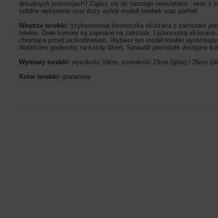
aktualnych promocjach? Zapisz się do naszego newslettera - wraz z i
solidne wykonanie oraz duży wybór modeli torebek oraz portfeli.
Wnętrze torebki:
trzykomorowa listonoszka skórzana z zamszem jes
telefon. Dwie komory są zapinane na zatrzask. Listonoszka skórzan
chroniące przed uszkodzeniem. Wybierz ten model torebki wyróżniaj
dodatkiem garderoby na każdy dzień. Sprawdź pozostałe dostępne ko
Wymiary torebki:
wysokość 19cm, szerokość 23cm (góra) / 26cm (dó
Kolor torebki:
granatowy