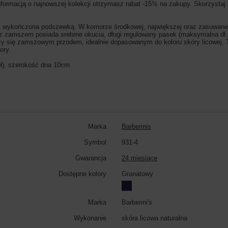
nformacją o najnowszej kolekcji otrzymasz rabat -15% na zakupy. Skorzystaj
t wykończona podszewką. W komorze środkowej, największej oraz zasuwane
a z zamszem posiada srebrne okucia, długi regulowany pasek (maksymalna d
ący się zamszowym przodem, idealnie dopasowanym do koloru skóry licowej
lory.
ł), szerokość dna 10cm
Marka
Barberinis
Symbol
931-4
Gwarancja
24 miesiące
Dostępne kolory
Granatowy
Marka
Barberini's
Wykonanie
skóra licowa naturalna