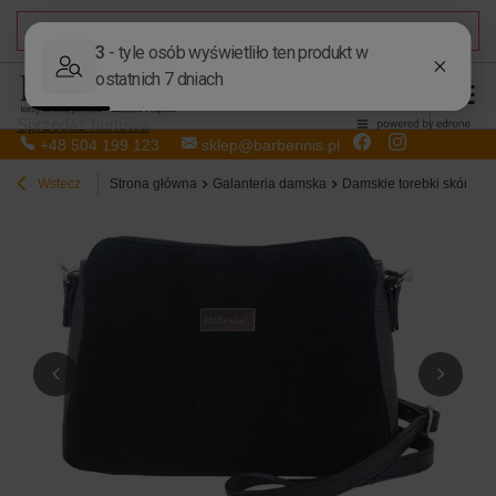
DARMOWA DOSTAWA
od 50,00 zł
Sprzedaż hurtowa
+48 504 199 123
sklep@barberinis.pl
Wstecz
Strona główna
Galanteria damska
Damskie torebki skórzan