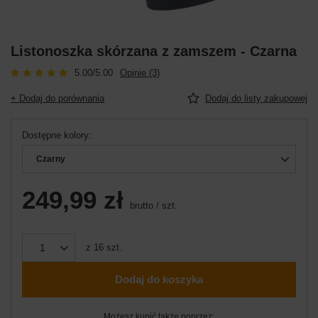
Listonoszka skórzana z zamszem - Czarna
5.00/5.00
Opinie (3)
+ Dodaj do porównania
Dodaj do listy zakupowej
Dostępne kolory
Czarny
249,99 zł
brutto
/
szt.
z
16
szt.
Dodaj do koszyka
Możesz kupić także poprzez: