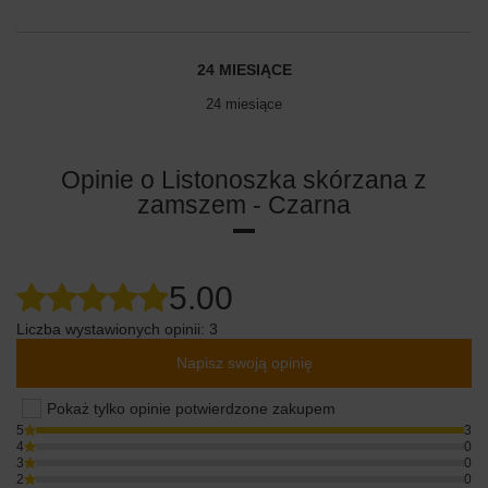
24 MIESIĄCE
24 miesiące
Opinie o Listonoszka skórzana z
zamszem - Czarna
5.00
Liczba wystawionych opinii: 3
Napisz swoją opinię
Pokaż tylko opinie potwierdzone zakupem
5
3
4
0
3
0
2
0