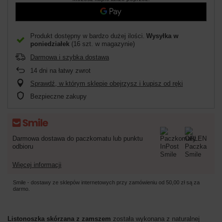
Produkt dostępny w bardzo dużej ilości
Wysyłka
w
poniedziałek
(16 szt. w magazynie)
Darmowa i szybka dostawa
14
dni na łatwy zwrot
Sprawdź, w którym sklepie obejrzysz i kupisz od ręki
Bezpieczne zakupy
Darmowa dostawa do paczkomatu lub punktu
odbioru
Więcej informacji
Smile - dostawy ze sklepów internetowych przy zamówieniu od
50,00 zł
są za
darmo.
Listonoszka skórzana z zamszem
została wykonana z naturalnej