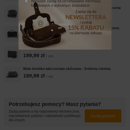
Wyrażam zgodę na otrzymywanie informacji
handlowych o wybranych produktach.
Listonoszka damska na szerokim pasku skórzana - Czarna
219,99 zł
/
szt.
Zamszowa torebka Barberinis wizytowa - Brązowa ciemna
149,99 zł
/
szt.
Listonoszka skórzana z kieszeniami - Zielona ciemna
199,99 zł
/
szt.
Mała torebka wieczorowa skórzana - Srebrna ciemna
189,99 zł
/
szt.
Potrzebujesz pomocy? Masz pytania?
Zadaj pytanie a my odpowiemy niezwłocznie,
Zadaj pytanie
najciekawsze pytania i odpowiedzi publikując
dla innych.