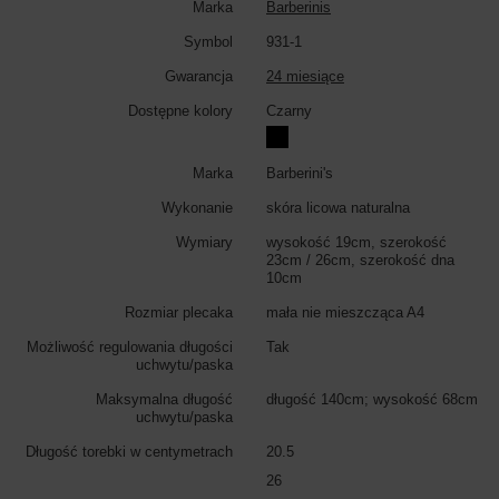
Marka
Barberinis
Symbol
931-1
Gwarancja
24 miesiące
Dostępne kolory
Czarny
Marka
Barberini's
Wykonanie
skóra licowa naturalna
Wymiary
wysokość 19cm, szerokość
23cm / 26cm, szerokość dna
10cm
Rozmiar plecaka
mała nie mieszcząca A4
Możliwość regulowania długości
Tak
uchwytu/paska
Maksymalna długość
długość 140cm; wysokość 68cm
uchwytu/paska
Długość torebki w centymetrach
20.5
26