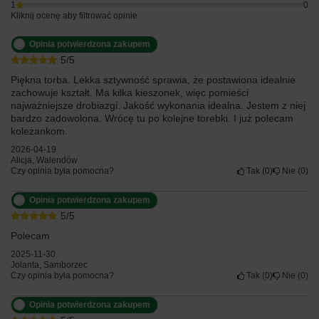
1
0
Kliknij ocenę aby filtrować opinie
Opinia potwierdzona zakupem
5/5
Piękna torba. Lekka sztywność sprawia, że postawiona idealnie
zachowuje kształt. Ma kilka kieszonek, więc pomieści
najważniejsze drobiazgi. Jakość wykonania idealna. Jestem z niej
bardzo zadowolona. Wrócę tu po kolejne torebki. I już polecam
koleżankom.
2026-04-19
Alicja, Walendów
Czy opinia była pomocna?
Tak
0
Nie
0
Opinia potwierdzona zakupem
5/5
Polecam
2025-11-30
Jolanta, Samborzec
Czy opinia była pomocna?
Tak
0
Nie
0
Opinia potwierdzona zakupem