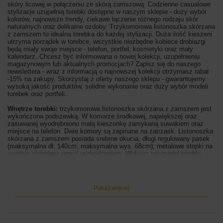
skóry licowej w połączeniu ze skórą zamszową. Codzienne casualowe
stylizacje uzupełnią torebki dostępne w naszym sklepie - duży wybór
kolorów, najnowsze trendy, ciekawe łączenie różnego rodzaju skór
naturalnych oraz delikatne ozdoby. Trzykomorowa listonoszka skórzana
z zamszem to idealna torebka do każdej stylizacji. Duża ilość kieszeni
utrzyma porządek w torebce, wszystkie niezbędne kobiece drobiazgi
będą miały swoje miejsce - telefon, portfel, kosmetyki oraz mały
kalendarz. Chcesz być informowana o nowej kolekcji, uzupełnieniu
magazynowym lub aktualnych promocjach? Zapisz się do naszego
newslettera - wraz z informacją o najnowszej kolekcji otrzymasz rabat
-15% na zakupy. Skorzystaj z oferty naszego sklepu - gwarantujemy
wysoką jakość produktów, solidne wykonanie oraz duży wybór modeli
torebek oraz portfeli.
Wnętrze torebki:
trzykomorowa listonoszka skórzana z zamszem jest
wykończona podszewką. W komorze środkowej, największej oraz
zasuwanej wyodrębniono małą kieszonkę zamykaną suwakiem oraz
miejsce na telefon. Dwie komory są zapinane na zatrzask. Listonoszka
skórzana z zamszem posiada srebrne okucia, długi regulowany pasek
(maksymalna dł. 140cm, maksymalna wys. 68cm), metalowe stopki na
spodzie chroniące przed uszkodzeniem. Wybierz ten model torebki
wyróżniający się zamszowym przodem, idealnie dopasowanym do
koloru skóry licowej. Trzykomorowa listonoszka skórzana z zamszem
będzie idealnym dodatkiem garderoby na każdy dzień. Sprawdź
pozostałe dostępne kolory.
Pokaż więcej
Wymiary torebki:
wysokość 19cm, szerokość 23cm (góra) / 26cm
(dół), szerokość dna 10cm
Kolor torebki:
czarny