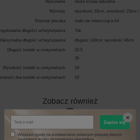
Wykonanie
skóra licowa naturalna
Wymiary
wysokość 19cm, szerokość 23cm /
Rozmiar plecaka
mała nie mieszcząca A4
regulowania długości uchwytu/paska
Tak
Maksymalna długość uchwytu/paska
długość 140cm; wysokość 68cm
Długość torebki w centymetrach
20.5
26
Wysokość torebki w centymetrach
19
erokość dna torebki w centymetrach
10
Zobacz również
Zapisz się
Wyrażam zgodę na przetwarzanie podanych powyżej danych
osobowych w celu otrzymywania newslettera