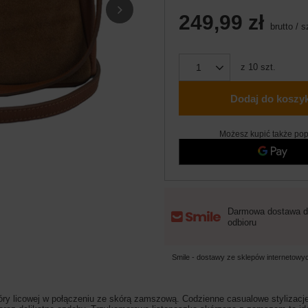
249,99 zł
brutto
/
s
z
10
szt.
Dodaj do koszy
Możesz kupić także pop
Darmowa dostawa d
odbioru
Smile - dostawy ze sklepów internetow
óry licowej w połączeniu ze skórą zamszową. Codzienne casualowe stylizacje