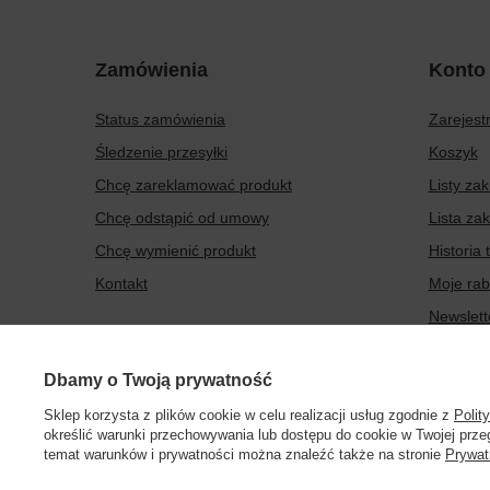
Zamówienia
Konto
Status zamówienia
Zarejestr
Śledzenie przesyłki
Koszyk
Chcę zareklamować produkt
Listy za
Chcę odstąpić od umowy
Lista za
Chcę wymienić produkt
Historia 
Kontakt
Moje rab
Newslett
Dbamy o Twoją prywatność
504199123
sklep@barberinis.pl
Barberini’s
,
Leśna 
Sklep korzysta z plików cookie w celu realizacji usług zgodnie z
Polit
określić warunki przechowywania lub dostępu do cookie w Twojej przeg
temat warunków i prywatności można znaleźć także na stronie
Prywat
W sklepie prezentujemy ceny brutto (z VAT).
Stawki VAT dla ko