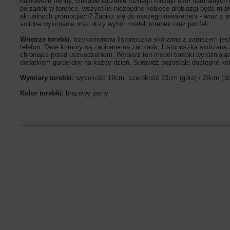
najnowsze trendy, ciekawe łączenie różnego rodzaju skór naturalnych 
porządek w torebce, wszystkie niezbędne kobiece drobiazgi będą miał
aktualnych promocjach? Zapisz się do naszego newslettera - wraz z i
solidne wykonanie oraz duży wybór modeli torebek oraz portfeli.
Wnętrze torebki:
trzykomorowa listonoszka skórzana z zamszem jes
telefon. Dwie komory są zapinane na zatrzask. Listonoszka skórzan
chroniące przed uszkodzeniem. Wybierz ten model torebki wyróżniaj
dodatkiem garderoby na każdy dzień. Sprawdź pozostałe dostępne ko
Wymiary torebki:
wysokość 19cm, szerokość 23cm (góra) / 26cm (dó
Kolor torebki:
brązowy jasny