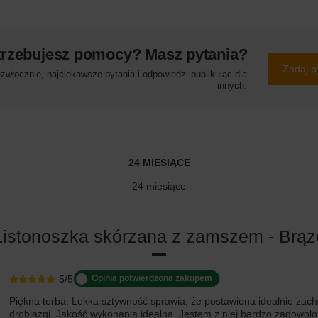
trzebujesz pomocy? Masz pytania?
Zadaj p
włocznie, najciekawsze pytania i odpowiedzi publikując dla
innych.
24 MIESIĄCE
24 miesiące
Listonoszka skórzana z zamszem - Brą
5/5
Opinia potwierdzona zakupem
Piękna torba. Lekka sztywność sprawia, że postawiona idealnie zacho
drobiazgi. Jakość wykonania idealna. Jestem z niej bardzo zadowolo