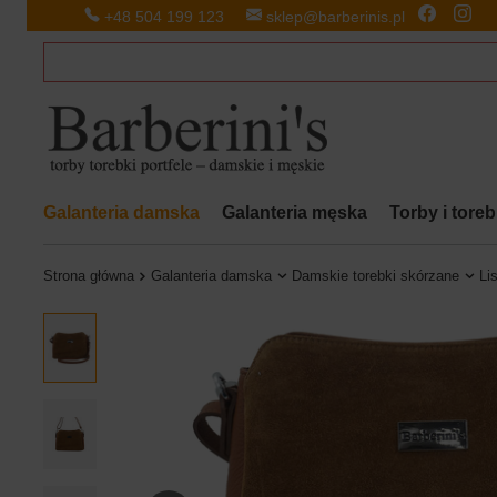
+48 504 199 123
sklep@barberinis.pl
Galanteria damska
Galanteria męska
Torby i tore
Strona główna
Galanteria damska
Damskie torebki skórzane
Li