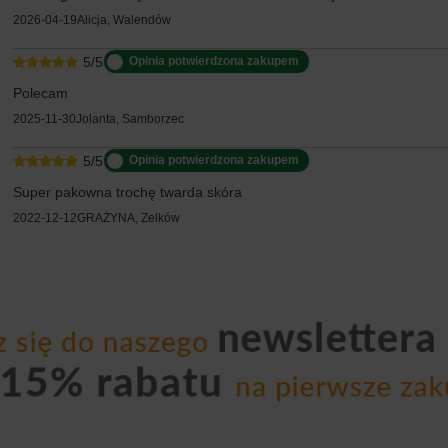
2026-04-19
Alicja, Walendów
5/5
Opinia potwierdzona zakupem
Polecam
2025-11-30
Jolanta, Samborzec
5/5
Opinia potwierdzona zakupem
Super pakowna trochę twarda skóra
2022-12-12
GRAŻYNA, Zelków