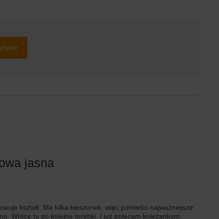
ytanie
zowa jasna
wuje kształt. Ma kilka kieszonek, więc pomieści najważniejsze
na. Wrócę tu po kolejne torebki. I już polecam koleżankom.