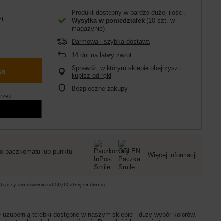
Produkt dostępny w bardzo dużej ilości
zt.
Wysyłka
w poniedziałek
(10 szt. w
magazynie)
Darmowa i szybka dostawa
14
dni na łatwy zwrot
Sprawdź, w którym sklepie obejrzysz i
ka
kupisz od ręki
Bezpieczne zakupy
rzez:
o paczkomatu lub punktu
Więcej informacji
ych przy zamówieniu od
50,00 zł
są za darmo.
 uzupełnią torebki dostępne w naszym sklepie - duży wybór kolorów,