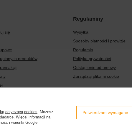
Regulaminy
uj się
Wysyłka
Sposoby płatności i prowizje
kupowe
Regulamin
kupionych produktów
Polityka prywatności
transakcji
Odstąpienie od umowy
aty
Zarządzaj plikami cookie
er
7d
,
32-087
Bibice
yką dotyczącą cookies
. Możesz
Potwierdzam wymagane
lądarce. Więcej informacji na
ność i warunki Google
.
nsumentów z kraju:
Polska
.