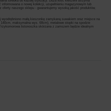
lna torebka do każdej stylizacji. Duża ilość kieszeni utrzyma
być informowana o nowej kolekcji, uzupełnieniu magazynowym lub
 z oferty naszego sklepu - gwarantujemy wysoką jakość produktów,
j wyodrębniono małą kieszonkę zamykaną suwakiem oraz miejsce na
ł. 140cm, maksymalna wys. 68cm), metalowe stopki na spodzie
. Trzykomorowa listonoszka skórzana z zamszem będzie idealnym