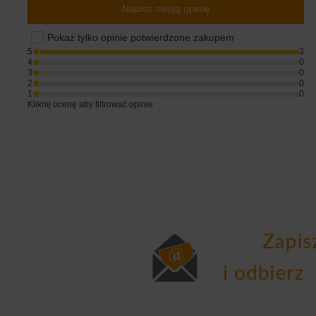
Napisz swoją opinię
Pokaż tylko opinie potwierdzone zakupem
5
3
4
0
3
0
2
0
1
0
Kliknij ocenę aby filtrować opinie