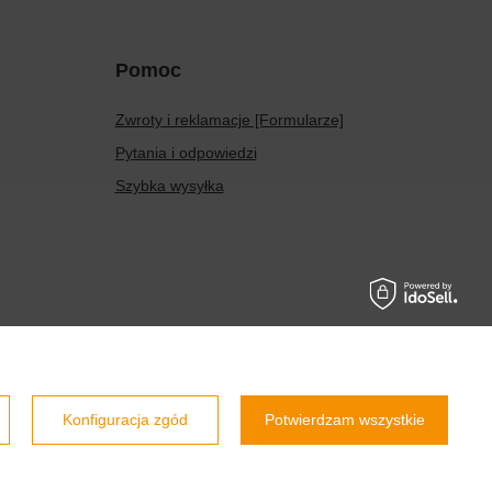
Pomoc
Zwroty i reklamacje [Formularze]
Pytania i odpowiedzi
Szybka wysyłka
Prawdziwe
opinie klientów
4.9
/ 5.0
Konfiguracja zgód
Potwierdzam wszystkie
800 opinii