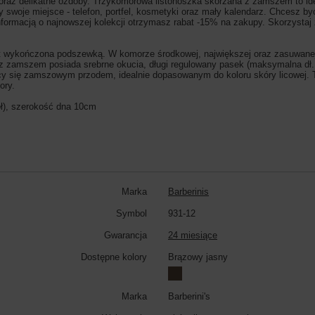
oraz delikatne ozdoby. Trzykomorowa listonoszka skórzana z zamszem to idea
y swoje miejsce - telefon, portfel, kosmetyki oraz mały kalendarz. Chcesz 
nformacją o najnowszej kolekcji otrzymasz rabat -15% na zakupy. Skorzystaj
t wykończona podszewką. W komorze środkowej, największej oraz zasuwane
a z zamszem posiada srebrne okucia, długi regulowany pasek (maksymalna d
ący się zamszowym przodem, idealnie dopasowanym do koloru skóry licowej
lory.
ł), szerokość dna 10cm
Marka
Barberinis
Symbol
931-12
Gwarancja
24 miesiące
Dostępne kolory
Brązowy jasny
Marka
Barberini's