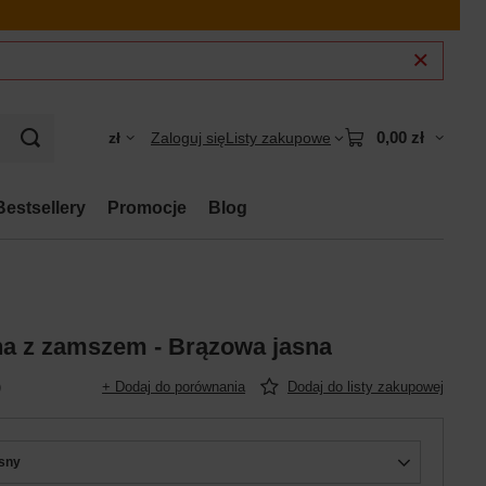
0,00 zł
zł
Zaloguj się
Listy zakupowe
Bestsellery
Promocje
Blog
na z zamszem - Brązowa jasna
)
+ Dodaj do porównania
Dodaj do listy zakupowej
sny