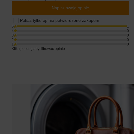
Napisz swoją opinię
Pokaż tylko opinie potwierdzone zakupem
5
1
4
0
3
0
2
0
1
0
Kliknij ocenę aby filtrować opinie