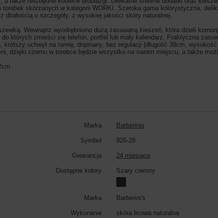
, a także niezbędne kobiece drobiazgi. Delikatne srebrne dodatki oraz kies
 torebek skórzanych w kategorii WORKI. Szeroka gama kolorystyczna, delika
 dbałością o szczegóły, z wysokiej jakości skóry naturalnej.
zewką. Wewnątrz wyodrębniono dużą zasuwaną kieszeń, która dzieli komorę
 do których zmieści się telefon, portfel lub mały kalendarz. Praktyczna zasu
a, krótszy uchwyt na ramię, dopinany, bez regulacji (długość 39cm, wysoko
ni, dzięki czemu w torebce będzie wszystko na swoim miejscu, a także mo
12cm
Marka
Barberinis
Symbol
926-28
Gwarancja
24 miesiące
Dostępne kolory
Szary ciemny
Marka
Barberini's
Wykonanie
skóra licowa naturalna