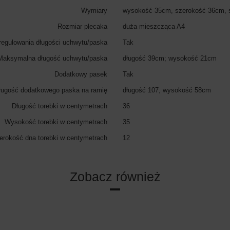
Wymiary
wysokość 35cm, szerokość 36cm, 
Rozmiar plecaka
duża mieszcząca A4
regulowania długości uchwytu/paska
Tak
Maksymalna długość uchwytu/paska
długość 39cm; wysokość 21cm
Dodatkowy pasek
Tak
ugość dodatkowego paska na ramię
długość 107, wysokość 58cm
Długość torebki w centymetrach
36
Wysokość torebki w centymetrach
35
erokość dna torebki w centymetrach
12
Zobacz również