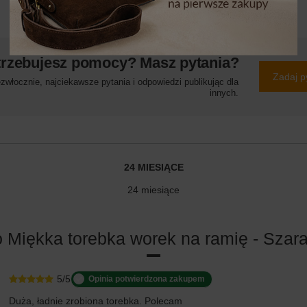
trzebujesz pomocy? Masz pytania?
Zadaj p
włocznie, najciekawsze pytania i odpowiedzi publikując dla
innych.
24 MIESIĄCE
24 miesiące
o Miękka torebka worek na ramię - Szar
5/5
Opinia potwierdzona zakupem
Duża, ładnie zrobiona torebka. Polecam