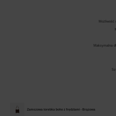
Możliwość 
Maksymalna dł
Sz
Zamszowa torebka boho z frędzlami - Brązowa