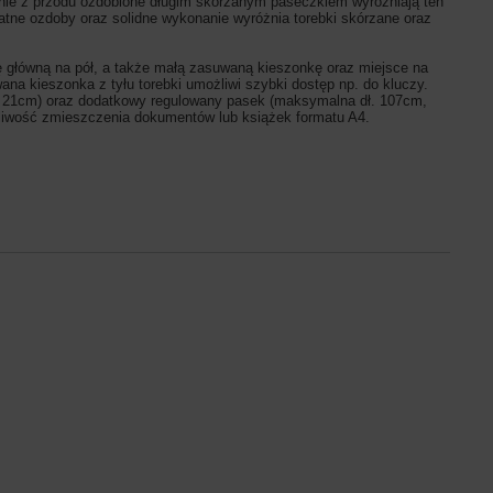
zenie z przodu ozdobione długim skórzanym paseczkiem wyróżniają ten
tne ozdoby oraz solidne wykonanie wyróżnia torebki skórzane oraz
 główną na pół, a także małą zasuwaną kieszonkę oraz miejsce na
wana kieszonka z tyłu torebki umożliwi szybki dostęp np. do kluczy.
ść 21cm) oraz dodatkowy regulowany pasek (maksymalna dł. 107cm,
żliwość zmieszczenia dokumentów lub książek formatu A4.