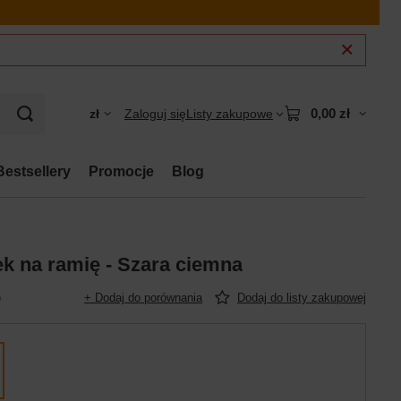
0,00 zł
zł
Zaloguj się
Listy zakupowe
Bestsellery
Promocje
Blog
k na ramię - Szara ciemna
)
+ Dodaj do porównania
Dodaj do listy zakupowej