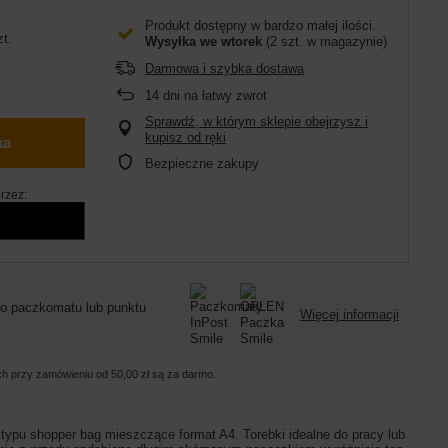
Produkt dostępny w bardzo małej ilości
zt.
Wysyłka
we wtorek
(2 szt. w magazynie)
Darmowa i szybka dostawa
14
dni na łatwy zwrot
Sprawdź, w którym sklepie obejrzysz i
kupisz od ręki
ka
Bezpieczne zakupy
rzez:
o paczkomatu lub punktu
Więcej informacji
ych przy zamówieniu od
50,00 zł
są za darmo.
typu shopper bag mieszczące format A4. Torebki idealne do pracy lub