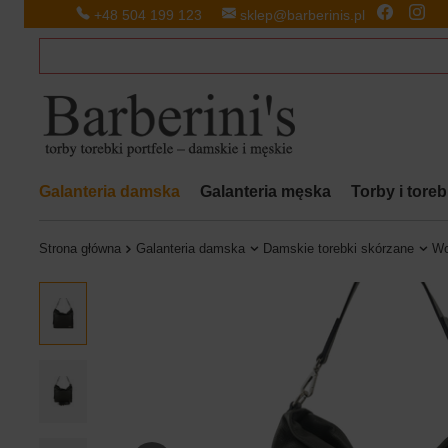
+48 504 199 123
sklep@barberinis.pl
Galanteria damska
Galanteria męska
Torby i tore
Strona główna
Galanteria damska
Damskie torebki skórzane
Wo