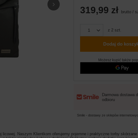
319,99 zł
brutto
/
s
z
2
szt.
Dodaj do koszy
Możesz kupić także pop
Darmowa dostawa d
odbioru
Smile - dostawy ze sklepów internetow
j licowej. Naszym Klientkom oferujemy pojemne i praktyczne torby skórzane 