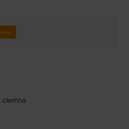
ytanie
a ciemna