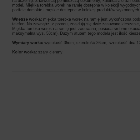
na uczelnię. Z łatwością pomieszczą dokumenty, kalendarz oraz notes
model. Miękka torebka worek na ramię dostępna w kolekcji wygodnych
portfele damskie i męskie dostępne w kolekcji produktów wykonanych z
Wnętrze worka:
miękka torebka worek na ramię jest wykończona pods
telefon. Na zewnątrz, z przodu, znajdują się dwie zasuwane kieszenie,
Miękka torebka worek na ramię jest zasuwana, posiada srebrne okuci
maksymalna wys. 58cm). Dużym atutem tego modelu jest ilość kiesze
Wymiary worka:
wysokość 35cm, szerokość 36cm, szerokość dna 
Kolor worka:
szary ciemny