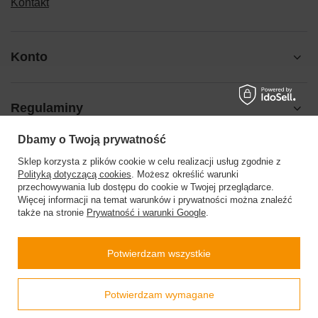
Kontakt
Konto
Regulaminy
Dbamy o Twoją prywatność
Pomoc
Sklep korzysta z plików cookie w celu realizacji usług zgodnie z
Polityką dotyczącą cookies
. Możesz określić warunki
przechowywania lub dostępu do cookie w Twojej przeglądarce.
Więcej informacji na temat warunków i prywatności można znaleźć
także na stronie
Prywatność i warunki Google
.
504199123
sklep@barberinis.pl
Potwierdzam wszystkie
Barberini’s
,
Leśna 7d
,
32-087
Bibice
Prawdziwe
Potwierdzam wymagane
opinie klientów
4.9
/ 5.0
W sklepie prezentujemy ceny brutto (z VAT).