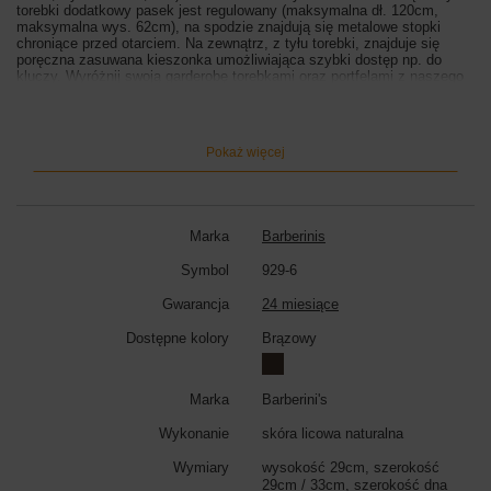
torebki dodatkowy pasek jest regulowany (maksymalna dł. 120cm,
maksymalna wys. 62cm), na spodzie znajdują się metalowe stopki
chroniące przed otarciem. Na zewnątrz, z tyłu torebki, znajduje się
poręczna zasuwana kieszonka umożliwiająca szybki dostęp np. do
kluczy. Wyróżnij swoją garderobę torebkami oraz portfelami z naszego
sklepu. Gwarantujemy zadowolenie z zakupionych produktów oraz
szybką realizację Państwa zamówienia.
Wymiary torebki:
wysokość 29cm, szerokość 29cm (góra) / 33cm
Pokaż więcej
(dół), szerokość dna 10cm
Kolor torebki:
brązowy
Marka
Barberinis
Symbol
929-6
Gwarancja
24 miesiące
Dostępne kolory
Brązowy
Marka
Barberini's
Wykonanie
skóra licowa naturalna
Wymiary
wysokość 29cm, szerokość
29cm / 33cm, szerokość dna