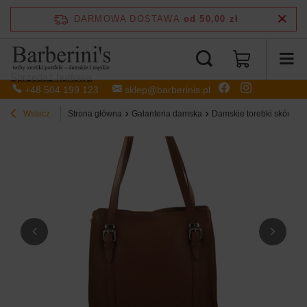
DARMOWA DOSTAWA
od 50,00 zł
Sprzedaż hurtowa
+48 504 199 123
sklep@barberinis.pl
Wstecz
Strona główna
Galanteria damska
Damskie torebki skórzan