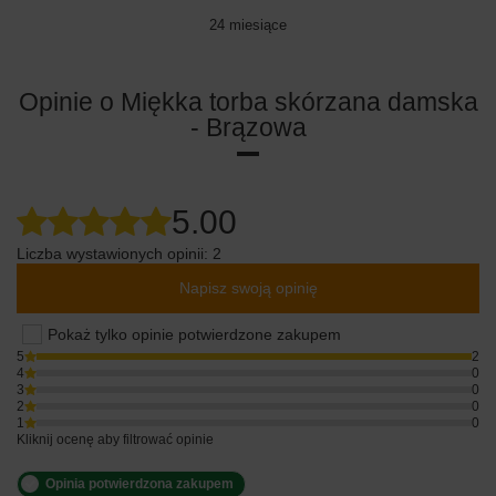
24 miesiące
Opinie o Miękka torba skórzana damska
- Brązowa
5.00
Liczba wystawionych opinii: 2
Napisz swoją opinię
Pokaż tylko opinie potwierdzone zakupem
5
2
4
0
3
0
2
0
1
0
Kliknij ocenę aby filtrować opinie
Opinia potwierdzona zakupem