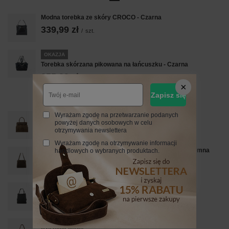
Modna torebka ze skóry CROCO - Czarna
339,99 zł
/
szt.
OKAZJA
Torebka skórzana pikowana na łańcuszku - Czarna
255,99 zł
/
szt.
Najniższa cena z 30 dni przed obniżką:
255,99 zł
0%
Zapisz się
Cena regularna:
319,99 zł
-20%
Elegancka torebka do pracy - Beżowa ciemna
Wyrażam zgodę na przetwarzanie podanych
powyżej danych osobowych w celu
339,99 zł
/
szt.
otrzymywania newslettera
Wyrażam zgodę na otrzymywanie informacji
Klasyczna torebka skórzana z zamszem - Beżowa ciemna
handlowych o wybranych produktach.
329,99 zł
/
szt.
Modna torebka skórzana damska - Szara ciemna
359,99 zł
/
szt.
Duża elegancka torebka z naturalnej skóry i zamszu -