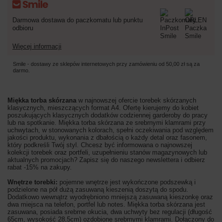
Darmowa dostawa do paczkomatu lub punktu
odbioru
Więcej informacji
Smile - dostawy ze sklepów internetowych przy zamówieniu od
50,00 zł
są za
darmo.
Miękka torba skórzana
w najnowszej ofercie torebek skórzanych
klasycznych, mieszczących format A4. Ofertę kierujemy do kobiet
poszukujących klasycznych dodatków codziennej garderoby do pracy
lub na spotkanie. Miękka torba skórzana ze srebrnymi klamrami przy
uchwytach, w stonowanych kolorach, spełni oczekiwania pod względem
jakości produktu, wykonania z dbałością o każdy detal oraz fasonem,
który podkreśli Twój styl. Chcesz być informowana o najnowszej
kolekcji torebek oraz portfeli, uzupełnieniu stanów magazynowych lub
aktualnych promocjach? Zapisz się do naszego newslettera i odbierz
rabat -15% na zakupy.
Wnętrze torebki:
pojemne wnętrze jest wykończone podszewką i
podzielone na pół dużą zasuwaną kieszenią doszytą do spodu.
Dodatkowo wewnątrz wyodrębniono mniejszą zasuwaną kieszonkę oraz
dwa miejsca na telefon, portfel lub notes. Miękka torba skórzana jest
zasuwana, posiada srebrne okucia, dwa uchwyty bez regulacji (długość
65cm, wysokość 28,5cm) ozdobione srebrnymi klamrami. Dołączony do