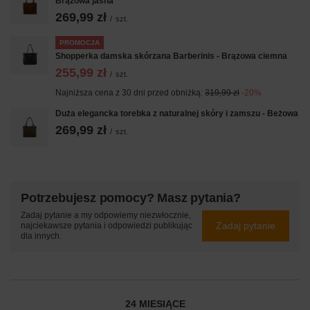
Brązowa jasna
269,99 zł
/
szt.
PROMOCJA
Shopperka damska skórzana Barberinis - Brązowa ciemna
255,99 zł
/
szt.
Najniższa cena z 30 dni przed obniżką:
319,99 zł
-20%
Duża elegancka torebka z naturalnej skóry i zamszu - Beżowa
269,99 zł
/
szt.
Potrzebujesz pomocy? Masz pytania?
Zadaj pytanie a my odpowiemy niezwłocznie,
Zadaj pytanie
najciekawsze pytania i odpowiedzi publikując
dla innych.
24 MIESIĄCE