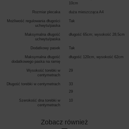
10cm
Rozmiar plecaka
duża mieszcząca A4
Możliwość regulowania długości
Tak
uchwytu/paska
Maksymalna długość
długość 65cm; wysokość 28,5cm
uchwytu/paska
Dodatkowy pasek
Tak
Maksymalna długość
długość 120cm, wysokość 62cm
dodatkowego paska na ramię
Wysokość torebki w
29
centymetrach
Długość torebki w centymetrach
33
29
Szerokość dna torebki w
10
centymetrach
Zobacz również