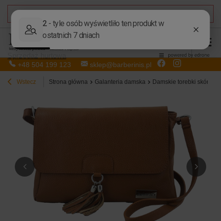
DARMOWA DOSTAWA
od 50,00 zł
Sprzedaż hurtowa
+48 504 199 123
sklep@barberinis.pl
Wstecz
Strona główna
Galanteria damska
Damskie torebki skórzan