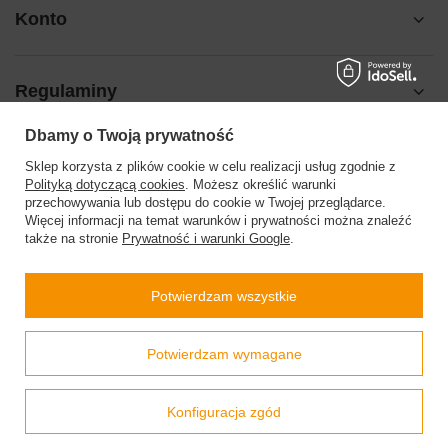
Konto
Regulaminy
Dbamy o Twoją prywatność
Pomoc
Sklep korzysta z plików cookie w celu realizacji usług zgodnie z
Polityką dotyczącą cookies
. Możesz określić warunki
przechowywania lub dostępu do cookie w Twojej przeglądarce.
Więcej informacji na temat warunków i prywatności można znaleźć
także na stronie
Prywatność i warunki Google
.
504199123
sklep@barberinis.pl
Potwierdzam wszystkie
Barberini’s
,
Leśna 7d
,
32-087
Bibice
Prawdziwe
Potwierdzam wymagane
opinie klientów
4.9
/ 5.0
W sklepie prezentujemy ceny brutto (z VAT).
Stawki VAT dla konsumentów z kraju:
Polska
.
799 opinii
Konfiguracja zgód