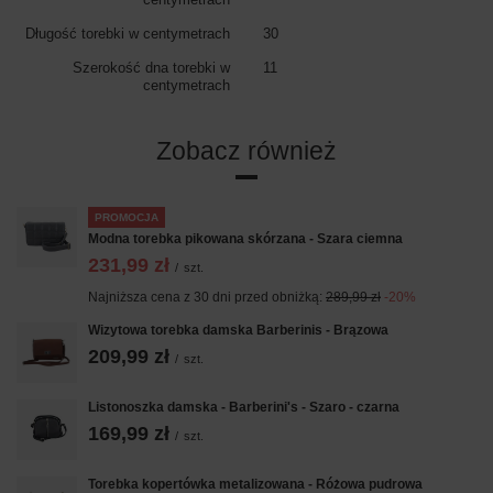
Długość torebki w centymetrach
30
Szerokość dna torebki w
11
centymetrach
Zobacz również
PROMOCJA
Modna torebka pikowana skórzana - Szara ciemna
231,99 zł
/
szt.
Najniższa cena z 30 dni przed obniżką:
289,99 zł
-20%
Wizytowa torebka damska Barberinis - Brązowa
209,99 zł
/
szt.
Listonoszka damska - Barberini's - Szaro - czarna
169,99 zł
/
szt.
Torebka kopertówka metalizowana - Różowa pudrowa