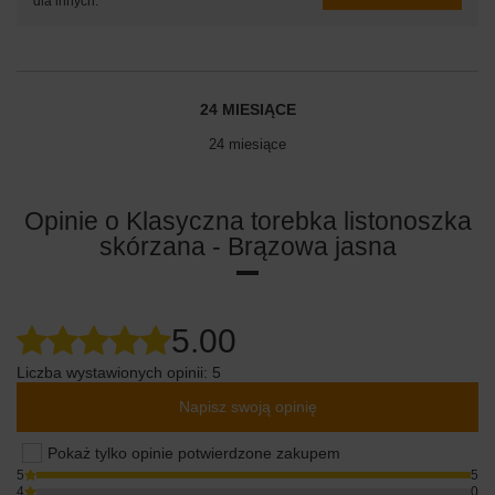
dla innych.
24 MIESIĄCE
24 miesiące
Opinie o Klasyczna torebka listonoszka
skórzana - Brązowa jasna
5.00
Liczba wystawionych opinii: 5
Napisz swoją opinię
Pokaż tylko opinie potwierdzone zakupem
5
5
4
0