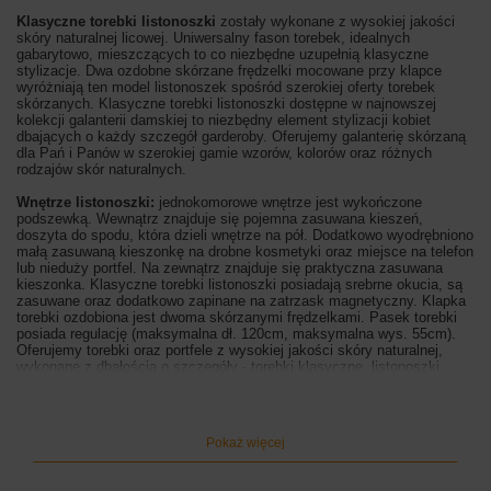
Klasyczne torebki listonoszki
zostały wykonane z wysokiej jakości
skóry naturalnej licowej. Uniwersalny fason torebek
, idealnych
gabarytowo, mieszczących to co niezbędne uzupełnią klasyczne
stylizacje. Dwa ozdobne skórzane frędzelki mocowane przy klapce
wyróżniają ten model listonoszek spośród szerokiej oferty torebek
skórzanych. Klasyczne torebki listonoszki dostępne w najnowszej
kolekcji galanterii damskiej to niezbędny element stylizacji kobiet
dbających o każdy szczegół garderoby. Oferujemy galanterię skórzaną
dla Pań i Panów w szerokiej gamie wzorów, kolorów oraz różnych
rodzajów skór naturalnych.
Wnętrze listonoszki:
jednokomorowe wnętrze jest wykończone
podszewką. Wewnątrz znajduje się pojemna zasuwana kieszeń,
doszyta do spodu, która dzieli wnętrze na pół. Dodatkowo wyodrębniono
małą zasuwaną kieszonkę na drobne kosmetyki oraz miejsce na telefon
lub nieduży portfel. Na zewnątrz znajduje się praktyczna zasuwana
kieszonka. Klasyczne torebki listonoszki posiadają srebrne okucia, są
zasuwane oraz dodatkowo zapinane na zatrzask magnetyczny. Klapka
torebki ozdobiona jest dwoma skórzanymi frędzelkami. Pasek torebki
posiada regulację (maksymalna dł. 120cm, maksymalna wys. 55cm).
Oferujemy torebki oraz portfele z wysokiej jakości skóry naturalnej,
wykonane z dbałością o szczegóły - torebki klasyczne, listonoszki,
modne worki oraz plecaki CASUAL, a także listonoszki męskie i
aktówki.
Wymiary listonoszki:
wysokość 21cm, szerokość 28cm (góra) / 30cm
Pokaż więcej
(dół), szerokość dna 11cm
Kolor listonoszki:
brązowy jasny