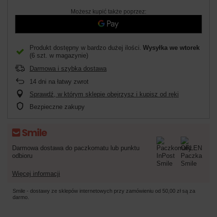
Możesz kupić także poprzez:
Produkt dostępny w bardzo dużej ilości
Wysyłka
we wtorek
(6 szt. w magazynie)
Darmowa i szybka dostawa
14
dni na łatwy zwrot
Sprawdź, w którym sklepie obejrzysz i kupisz od ręki
Bezpieczne zakupy
Darmowa dostawa do paczkomatu lub punktu
odbioru
Więcej informacji
Smile - dostawy ze sklepów internetowych przy zamówieniu od
50,00 zł
są za
darmo.