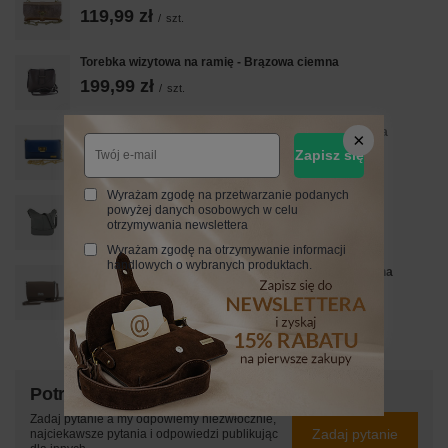
119,99 zł
/
szt.
Torebka wizytowa na ramię - Brązowa ciemna
199,99 zł
/
szt.
Elegancka torebka wieczorowa Barberinis - Chabrowa
149,99 zł
Zapisz się
/
szt.
Wyrażam zgodę na przetwarzanie podanych
Modna torebka włoska skórzana - Szara jasna
powyżej danych osobowych w celu
219,99 zł
otrzymywania newslettera
/
szt.
Wyrażam zgodę na otrzymywanie informacji
handlowych o wybranych produktach.
Wizytowa torebka damska Barberinis - Beżowa ciemna
209,99 zł
/
szt.
Potrzebujesz pomocy? Masz pytania?
Zadaj pytanie a my odpowiemy niezwłocznie,
Zadaj pytanie
najciekawsze pytania i odpowiedzi publikując