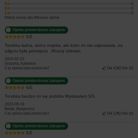
3
0
2
0
1
0
Kliknij ocenę aby filtrować opinie
Opinia potwierdzona zakupem
5/5
Torebka ładna, skóra miękka, ale kolor mi nie odpowiada, na
zdjęciu była jaśniejsza . Muszę odesłać.
2024-02-22
Grażyna, Katowice
Czy opinia była pomocna?
Tak
0
Nie
0
Opinia potwierdzona zakupem
5/5
Torebka bardzo mi się podoba.Wystawiam 5/5.
2023-09-19
Beata, Bydgoszcz
Czy opinia była pomocna?
Tak
2
Nie
0
Opinia potwierdzona zakupem
5/5