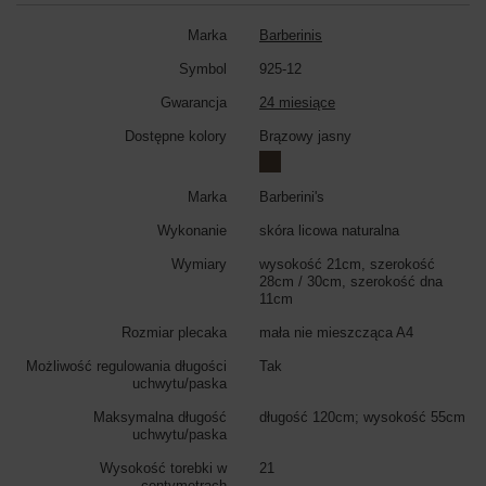
Marka
Barberinis
Symbol
925-12
Gwarancja
24 miesiące
Dostępne kolory
Brązowy jasny
Marka
Barberini's
Wykonanie
skóra licowa naturalna
Wymiary
wysokość 21cm, szerokość
28cm / 30cm, szerokość dna
11cm
Rozmiar plecaka
mała nie mieszcząca A4
Możliwość regulowania długości
Tak
uchwytu/paska
Maksymalna długość
długość 120cm; wysokość 55cm
uchwytu/paska
Wysokość torebki w
21
centymetrach