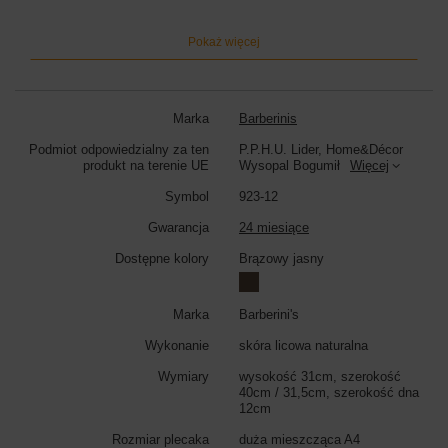
Wymiary torebki:
wysokość 31cm, szerokość 40cm (góra) / 31,5cm
(dół), szerokość dna 12cm
Pokaż więcej
Kolor torebki:
brązowy jasny
Marka
Barberinis
Podmiot odpowiedzialny za ten
P.P.H.U. Lider, Home&Décor
produkt na terenie UE
Wysopal Bogumił
Więcej
Symbol
923-12
Gwarancja
24 miesiące
Dostępne kolory
Brązowy jasny
Marka
Barberini's
Wykonanie
skóra licowa naturalna
Wymiary
wysokość 31cm, szerokość
40cm / 31,5cm, szerokość dna
12cm
Rozmiar plecaka
duża mieszcząca A4