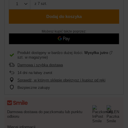
z
7
szt.
Dodaj do koszyka
Możesz kupić także poprzez:
Produkt dostępny w bardzo dużej ilości
Wysyłka
jutro
(7
szt. w magazynie)
Darmowa i szybka dostawa
14
dni na łatwy zwrot
Sprawdź, w którym sklepie obejrzysz i kupisz od ręki
Bezpieczne zakupy
Darmowa dostawa do paczkomatu lub punktu
odbioru
Więcej informacji