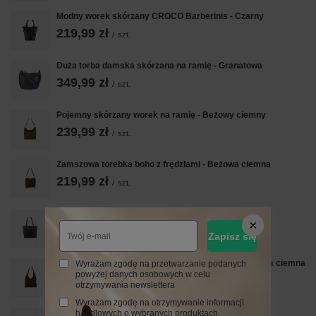
Modny worek skórzany CROCO Barberinis - Czarny
219,99 zł
/
szt.
Duża torba damska skórzana na ramię - Granatowa
349,99 zł
/
szt.
Pojemny skórzany worek na ramię - Beżowy ciemny
239,99 zł
/
szt.
Zamszowa torebka boho z frędzlami - Beżowa ciemna
219,99 zł
/
szt.
Shopper bag - duża torebka miejska - Czarna
289,99 zł
/
szt.
Zapisz się
Modna torebka worek na szerokim uchwycie - Beżowa ciemna
Wyrażam zgodę na przetwarzanie podanych
powyżej danych osobowych w celu
259,99 zł
/
szt.
otrzymywania newslettera
Wyrażam zgodę na otrzymywanie informacji
Shopper bag - duża torebka miejska - Granatowa
handlowych o wybranych produktach.