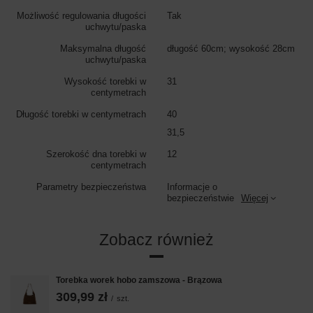
Możliwość regulowania długości
Tak
uchwytu/paska
Maksymalna długość
długość 60cm; wysokość 28cm
uchwytu/paska
Wysokość torebki w
31
centymetrach
Długość torebki w centymetrach
40
31,5
Szerokość dna torebki w
12
centymetrach
Parametry bezpieczeństwa
Informacje o
bezpieczeństwie
Więcej
Zobacz również
Torebka worek hobo zamszowa - Brązowa
309,99 zł
/
szt.