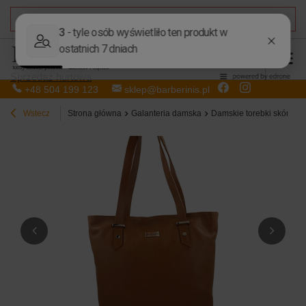
DARMOWA DOSTAWA
od 50,00 zł
Sprzedaż hurtowa
+48 504 199 123
sklep@barberinis.pl
Wstecz
Strona główna
Galanteria damska
Damskie torebki skórzan