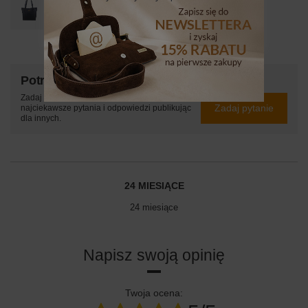
289,99 zł
/
szt.
Potrzebujesz pomocy? Masz pytania?
Zadaj pytanie a my odpowiemy niezwłocznie,
Zadaj pytanie
najciekawsze pytania i odpowiedzi publikując
dla innych.
24 MIESIĄCE
24 miesiące
Napisz swoją opinię
Twoja ocena: