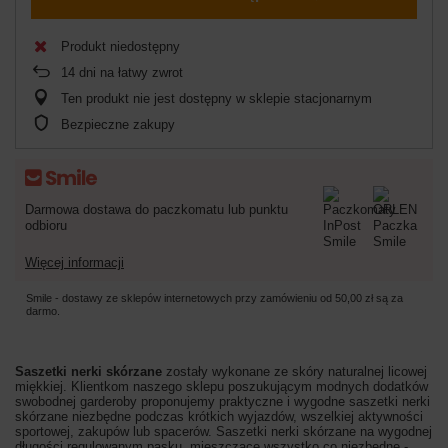
Produkt niedostępny
14
dni na łatwy zwrot
Ten produkt nie jest dostępny w sklepie stacjonarnym
Bezpieczne zakupy
Darmowa dostawa do paczkomatu lub punktu
odbioru
Więcej informacji
Smile - dostawy ze sklepów internetowych przy zamówieniu od
50,00 zł
są za
darmo.
Saszetki nerki skórzane
zostały wykonane ze skóry naturalnej licowej
miękkiej. Klientkom naszego sklepu poszukującym modnych dodatków
swobodnej garderoby proponujemy praktyczne i wygodne saszetki nerki
skórzane niezbędne podczas krótkich wyjazdów, wszelkiej aktywności
sportowej, zakupów lub spacerów. Saszetki nerki skórzane na wygodnej
długości regulowanym pasku, mieszczące wszystko co niezbędne -