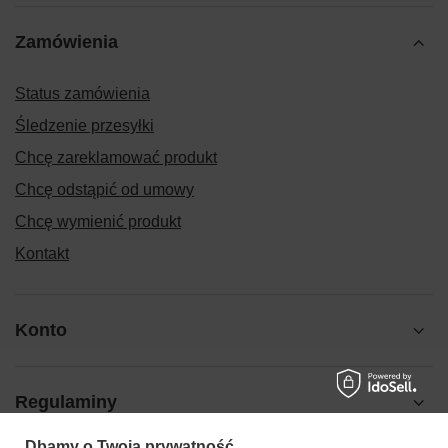
Zamówienia
Status zamówienia
Śledzenie przesyłki
Chcę zareklamować produkt
Chcę odstąpić od umowy
Chcę wymienić produkt
Kontakt
Konto
Regulaminy
Dbamy o Twoją prywatność