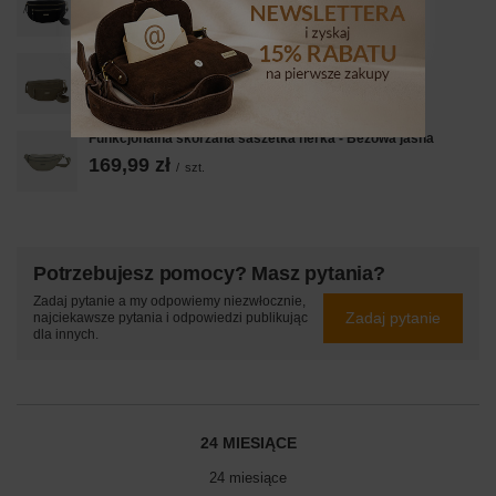
129,99 zł
/
szt.
Zamszowa nerka damska Barberinis - Beżowa
129,99 zł
/
szt.
Funkcjonalna skórzana saszetka nerka - Beżowa jasna
169,99 zł
/
szt.
Potrzebujesz pomocy? Masz pytania?
Zadaj pytanie a my odpowiemy niezwłocznie,
Zadaj pytanie
najciekawsze pytania i odpowiedzi publikując
dla innych.
24 MIESIĄCE
24 miesiące