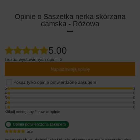
Opinie o Saszetka nerka skórzana
damska - Różowa
5.00
Liczba wystawionych opinii: 3
Napisz swoją opinię
Pokaż tylko opinie potwierdzone zakupem
5
3
4
0
3
0
2
0
1
0
Kliknij ocenę aby filtrować opinie
Opinia potwierdzona zakupem
5/5
super torebka, dobrej jakości, ale niestety na moje potrzeby ciut