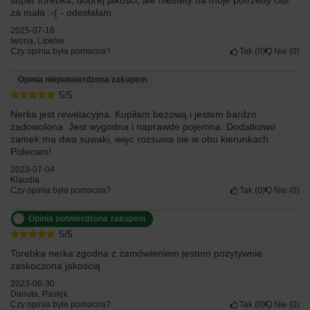
za mała :-( - odesłałam.
2025-07-16
Iwona, Lipków
Czy opinia była pomocna?
Tak
0
Nie
0
Opinia niepotwierdzona zakupem
5/5
Nerka jest rewelacyjna. Kupiłam beżową i jestem bardzo
zadowolona. Jest wygodna i naprawde pojemna. Dodatkowo
zamek ma dwa suwaki, więc rozsuwa sie w obu kierunkach.
Polecam!
2023-07-04
Klaudia
Czy opinia była pomocna?
Tak
0
Nie
0
Opinia potwierdzona zakupem
5/5
Torebka nerka zgodna z zamówieniem jestem pozytywnie
zaskoczona jakością
2023-06-30
Danuta, Pasłęk
Czy opinia była pomocna?
Tak
0
Nie
0