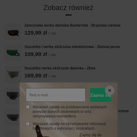
Zobacz również
Zamszowa nerka damska Barberinis - Brązowa ciemna
129,99 zł
/
szt.
Saszetka / nerka skórzana młodzieżowa - Zielona jasna
109,99 zł
/
szt.
Saszetka nerka skórzana damska - Złota
169,99 zł
/
szt.
Saszetka / nerka skórzana młodzieżowa - Czarna
Zapisz się
109,99 zł
/
szt.
Wyrażam zgodę na przetwarzanie podanych
Damska torebka nerka skórzana z kieszenią - Szara ciemna
powyżej danych osobowych w celu
otrzymywania newslettera
189,99 zł
/
szt.
Wyrażam zgodę na otrzymywanie informacji
handlowych o wybranych produktach.
Zamszowa nerka damska Barberinis - Czarna