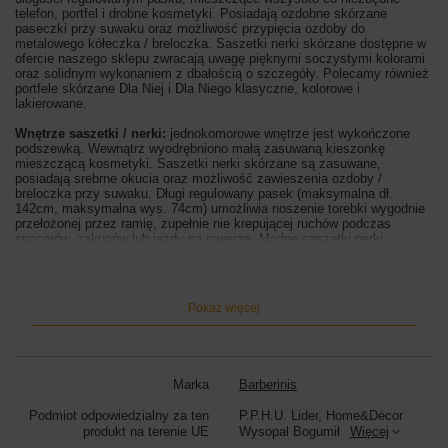
telefon, portfel i drobne kosmetyki. Posiadają ozdobne skórzane
paseczki przy suwaku oraz możliwość przypięcia ozdoby do
metalowego kółeczka / breloczka. Saszetki nerki skórzane dostępne w
ofercie naszego sklepu zwracają uwagę pięknymi soczystymi kolorami
oraz solidnym wykonaniem z dbałością o szczegóły. Polecamy również
portfele skórzane Dla Niej i Dla Niego klasyczne, kolorowe i
lakierowane.
Wnętrze saszetki / nerki:
jednokomorowe wnętrze jest wykończone
podszewką. Wewnątrz wyodrębniono małą zasuwaną kieszonkę
mieszczącą kosmetyki. Saszetki nerki skórzane są zasuwane,
posiadają srebrne okucia oraz możliwość zawieszenia ozdoby /
breloczka przy suwaku. Długi regulowany pasek (maksymalna dł.
142cm, maksymalna wys. 74cm) umożliwia noszenie torebki wygodnie
przełożonej przez ramię, zupełnie nie krepującej ruchów podczas
spacerów, zakupów lub jazdy na rowerze. Modne saszetki nerki
skórzane to idealne uzupełnienie stylizacji zarówno codziennej
casualowej, jak i swobodnej sportowej.
Wymiary saszetki / nerki:
wysokość 15cm, szerokość 24cm (mierzona
Pokaż więcej
na górze), szerokość dna 8,5cm
Kolor saszetki / nerki:
różowy
Marka
Barberinis
Podmiot odpowiedzialny za ten
P.P.H.U. Lider, Home&Décor
produkt na terenie UE
Wysopal Bogumił
Więcej