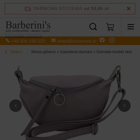
DARMOWA DOSTAWA
od 50,00 zł
Sprzedaż hurtowa
+48 504 199 123
sklep@barberinis.pl
Wstecz
Strona główna
Galanteria damska
Damskie torebki skórzan