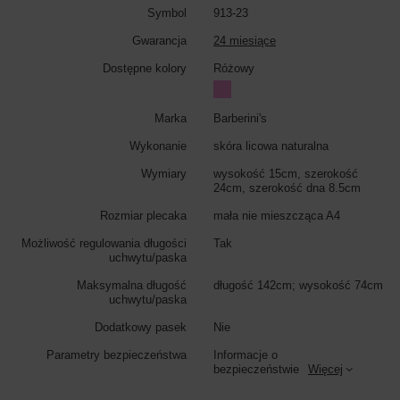
Symbol
913-23
Gwarancja
24 miesiące
Dostępne kolory
Różowy
Marka
Barberini's
Wykonanie
skóra licowa naturalna
Wymiary
wysokość 15cm, szerokość
24cm, szerokość dna 8.5cm
Rozmiar plecaka
mała nie mieszcząca A4
Możliwość regulowania długości
Tak
uchwytu/paska
Maksymalna długość
długość 142cm; wysokość 74cm
uchwytu/paska
Dodatkowy pasek
Nie
Parametry bezpieczeństwa
Informacje o
bezpieczeństwie
Więcej