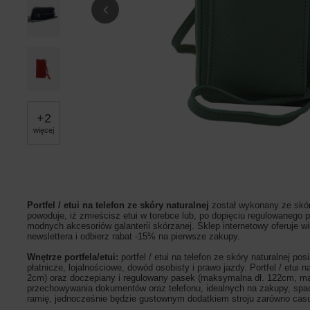
+
2
więcej
Portfel / etui na telefon ze skóry naturalnej
został wykonany ze skór
powoduje, iż zmieścisz etui w torebce lub, po dopięciu regulowanego 
modnych akcesoriów galanterii skórzanej. Sklep internetowy oferuje w
newslettera i odbierz rabat -15% na pierwsze zakupy.
Wnętrze portfela/etui:
portfel / etui na telefon ze skóry naturalnej 
płatnicze, lojalnościowe, dowód osobisty i prawo jazdy. Portfel / etu
2cm) oraz doczepiany i regulowany pasek (maksymalna dł. 122cm, ma
przechowywania dokumentów oraz telefonu, idealnych na zakupy, spacer 
ramię, jednocześnie będzie gustownym dodatkiem stroju zarówno cas