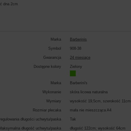
ść dna 2cm
Marka
Barberinis
Symbol
908-38
Gwarancja
24 miesiące
Dostępne kolory
Zielony
Marka
Barberini's
Wykonanie
skóra licowa naturalna
Wymiary
wysokość 19,5cm, szerokość 11cm
Rozmiar plecaka
mała nie mieszcząca A4
regulowania długości uchwytu/paska
Tak
Maksymalna długość uchwytu/paska
długość 122cm; wysokość 64cm