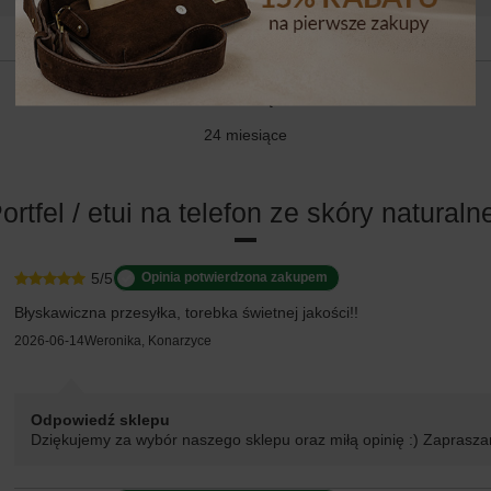
24 MIESIĄCE
24 miesiące
ortfel / etui na telefon ze skóry naturalne
5/5
Opinia potwierdzona zakupem
Błyskawiczna przesyłka, torebka świetnej jakości!!
2026-06-14
Weronika, Konarzyce
Odpowiedź sklepu
Dziękujemy za wybór naszego sklepu oraz miłą opinię :) Zapras