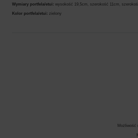
Wymiary portfela/etui:
wysokość 19,5cm, szerokość 11cm, szeroko
Kolor portfela/etui:
zielony
Możliwość 