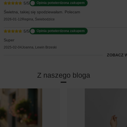
5/5
Opinia potwierdzona zakupem
Świetna, takiej się spodziewałam. Polecam
2026-01-12
Regina, Świebodzice
5/5
Opinia potwierdzona zakupem
Super
2025-02-04
Joanna, Lewin Brzeski
ZOBACZ 
Z naszego bloga