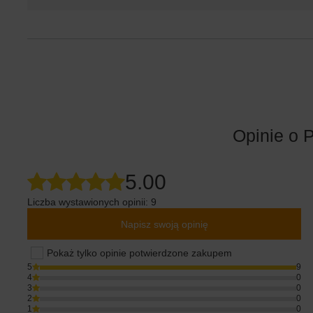
Opinie o P
5.00
Liczba wystawionych opinii: 9
Napisz swoją opinię
Pokaż tylko opinie potwierdzone zakupem
5
9
4
0
3
0
2
0
1
0