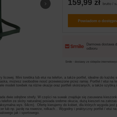
159,99 zł
brutto
/
s
Powiadom o dostępn
Darmowa dostawa d
odbioru
Smile - dostawy ze sklepów internetow
y licowej.
Mini torebka lub etui na telefon, a także portfel, idealne do każdej s
paska, możesz swobodnie nosić przewieszone przez ramię. Portfel / etui na te
iele modeli torebek na różne okazje oraz portfeli skórzanych, a także szybk
posiada dwie odrębne strefy. W części na suwak znajduje się zasuwana kieszo
i na telefon ze skóry naturalnej posiada srebrne okucia, dużą kieszeń na za
ksymalna wys. 64cm). Ofertę kierujemy do kobiet, dla których wygoda jes
lub np. jazdę na rowerze, rolkach... Wygodny i praktyczny portfel / etui na
ualowego jak i sportowego.