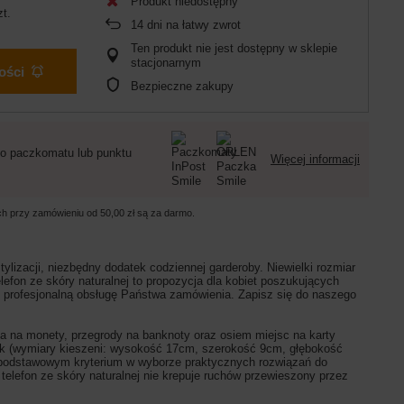
Produkt niedostępny
zt.
14
dni na łatwy zwrot
Ten produkt nie jest dostępny w sklepie
stacjonarnym
ości
Bezpieczne zakupy
o paczkomatu lub punktu
Więcej informacji
ych przy zamówieniu od
50,00 zł
są za darmo.
tylizacji,
niezbędny dodatek codziennej garderoby. Niewielki rozmiar
lefon ze skóry naturalnej to propozycja dla kobiet poszukujących
ą i profesjonalną obsługę Państwa zamówienia. Zapisz się do naszego
nka na monety, przegrody na banknoty oraz osiem miejsc na karty
trzask (wymiary kieszeni: wysokość 17cm, szerokość 9cm, głębokość
t podstawowym kryterium w wyborze praktycznych rozwiązań do
 telefon ze skóry naturalnej nie krepuje ruchów przewieszony przez