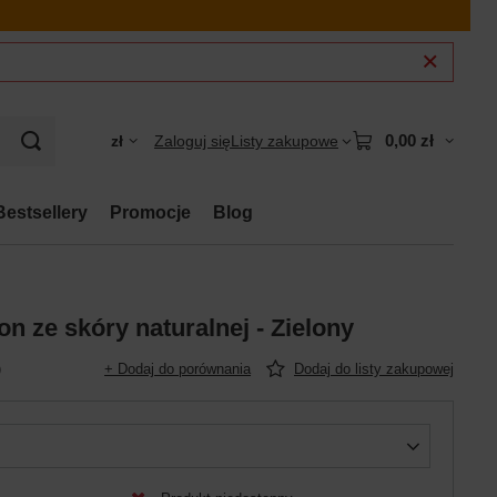
0,00 zł
zł
Zaloguj się
Listy zakupowe
Bestsellery
Promocje
Blog
efon ze skóry naturalnej - Zielony
)
+ Dodaj do porównania
Dodaj do listy zakupowej