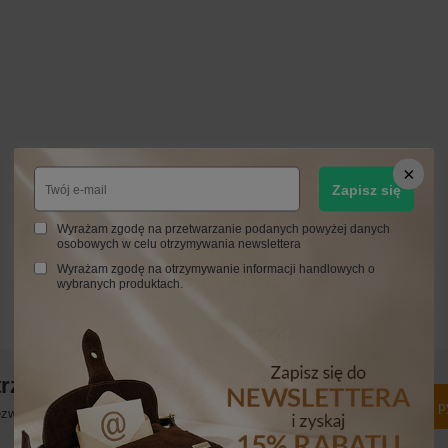
Zapisz się
Wyrażam zgodę na przetwarzanie podanych powyżej danych
osobowych w celu otrzymywania newslettera
Wyrażam zgodę na otrzymywanie informacji handlowych o
wybranych produktach.
trzebujesz pomocy? Masz pytania?
Zadaj p
włocznie, najciekawsze pytania i odpowiedzi publikując dla
innych.