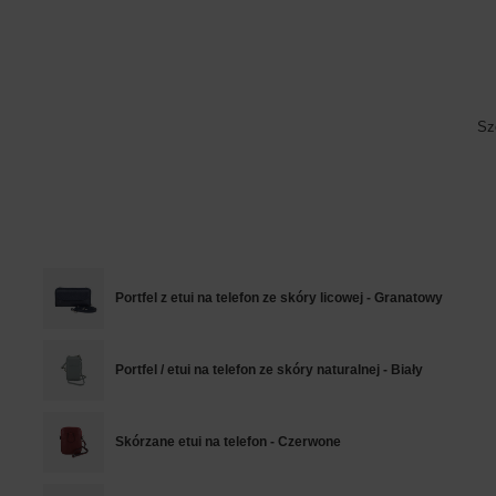
Sz
Portfel z etui na telefon ze skóry licowej - Granatowy
Portfel / etui na telefon ze skóry naturalnej - Biały
Skórzane etui na telefon - Czerwone