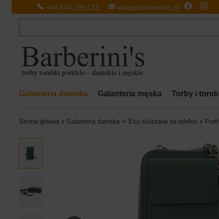
+48 504 199 123
sklep@barberinis.pl
Galanteria damska
Galanteria męska
Torby i tore
Strona główna
Galanteria damska
Etui skórzane na telefon
Portf