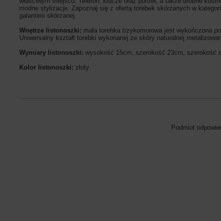
właściwym miejscu. Telefon, klucze oraz portfel, a także drobne ko
modne stylizacje. Zapoznaj się z ofertą torebek skórzanych w katego
galanterii skórzanej.
Wnętrze listonoszki:
mała torebka trzykomorowa jest wykończona po
Uniwersalny kształt torebki wykonanej ze skóry naturalnej metalizowa
Wymiary listonoszki:
wysokość 15cm, szerokość 23cm, szerokość
Kolor listonoszki:
złoty
Podmiot odpowied