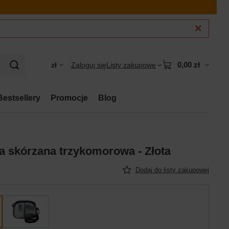
0,00 zł
zł
Zaloguj się
Listy zakupowe
Bestsellery
Promocje
Blog
a skórzana trzykomorowa - Złota
Dodaj do listy zakupowej