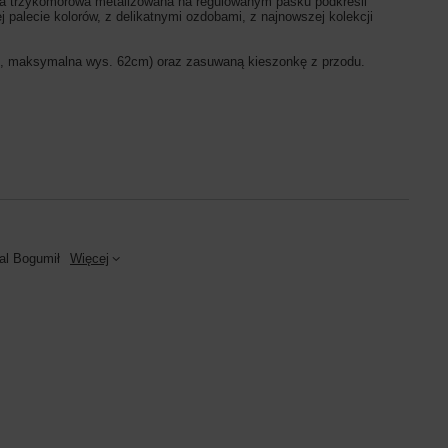
bka trzykomorowa metalizowana na regulowanym pasku podkreśli
palecie kolorów, z delikatnymi ozdobami, z najnowszej kolekcji
m, maksymalna wys. 62cm) oraz zasuwaną kieszonkę z przodu.
al Bogumił
Więcej