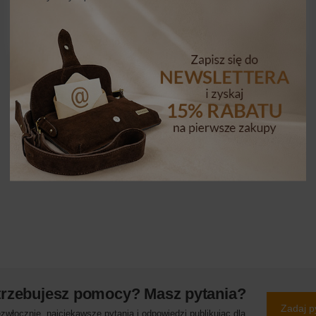
trzebujesz pomocy? Masz pytania?
Zadaj p
włocznie, najciekawsze pytania i odpowiedzi publikując dla