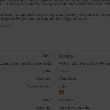
smetyki - wszystko to możesz pomieścić w osobnych kieszonkach. Mała tore
rii LISTONOSZKI. Oferujemy duży wybór praktycznych listonoszek w szerokiej 
dszewką, posiada srebrne okucia, regulowany pasek (maksymalna dł. 138c
nej wyróżni Twój outfit na każdy dzień lub na wyjątkowe okazje.
 dna 9cm
Marka
Barberinis
zialny za ten produkt na terenie UE
P.P.H.U. Lider, Home&Décor Wysop
Symbol
03/1-17
Gwarancja
24 miesiące
Dostępne kolory
Złoty
Marka
Barberini's
Wykonanie
skóra licowa naturalna