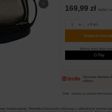
169,99 zł
brutto
/
s
z
9
szt.
Dodaj do koszy
Możesz kupić także pop
Darmowa dostawa d
odbioru
Smile - dostawy ze sklepów internetow
cowej metalizowanej. Niewielka listonoszka skórzana z oddzielnymi trzema 