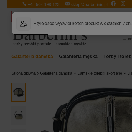
+48 504 199 123
sklep@barberinis.pl
Galanteria damska
Galanteria męska
Torby i tore
Strona główna
Galanteria damska
Damskie torebki skórzane
Li