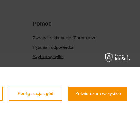
Pomoc
Zwroty i reklamacje [Formularze]
Pytania i odpowiedzi
Szybka wysyłka
Prawdziwe
opinie klientów
4.9
/ 5.0
Konfiguracja zgód
Potwierdzam wszystkie
800 opinii