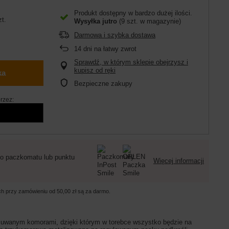
Produkt dostępny w bardzo dużej ilości
zt.
Wysyłka
jutro
(9 szt. w magazynie)
Darmowa i szybka dostawa
14
dni na łatwy zwrot
Sprawdź, w którym sklepie obejrzysz i
kupisz od ręki
ka
Bezpieczne zakupy
rzez:
o paczkomatu lub punktu
Więcej informacji
ych przy zamówieniu od
50,00 zł
są za darmo.
zasuwanym komorami, dzięki którym w torebce wszystko będzie na