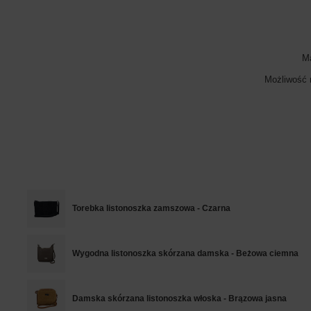
M
Możliwość 
Torebka listonoszka zamszowa - Czarna
Wygodna listonoszka skórzana damska - Beżowa ciemna
Damska skórzana listonoszka włoska - Brązowa jasna