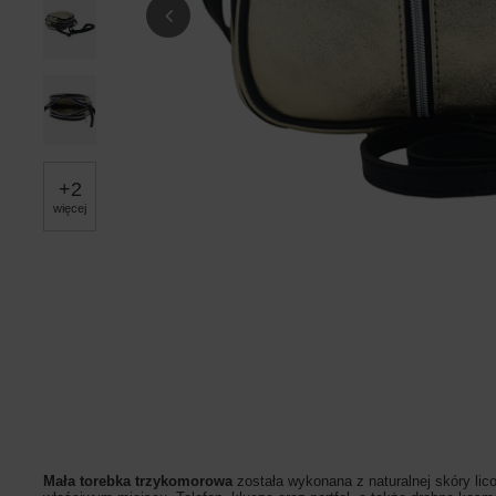
+
2
więcej
Mała torebka trzykomorowa
została wykonana z naturalnej skóry li