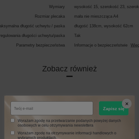
Wymiary
wysokość 15, szerokość 23, szerok
Rozmiar plecaka
mała nie mieszcząca A4
aksymalna długość uchwytu / paska
długość 138cm, wysokość 62cm
regulowania długości uchwytu/paska
Tak
Parametry bezpieczeństwa
Informacje o bezpieczeństwie
Więc
Zobacz również
Zapisz się
Wyrażam zgodę na przetwarzanie podanych powyżej danych
osobowych w celu otrzymywania newslettera
Wyrażam zgodę na otrzymywanie informacji handlowych o
wybranych produktach.