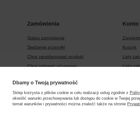
Zamówienia
Konto
Status zamówienia
Zarejestr
Śledzenie przesyłki
Koszyk
Chcę zareklamować produkt
Listy za
Chcę odstąpić od umowy
Lista za
Chcę wymienić produkt
Historia 
Dbamy o Twoją prywatność
Kontakt
Moje rab
Sklep korzysta z plików cookie w celu realizacji usług zgodnie z
Polit
Newslett
określić warunki przechowywania lub dostępu do cookie w Twojej przeg
temat warunków i prywatności można znaleźć także na stronie
Prywat
504199123
sklep@barberinis.pl
Barberini’s
,
Leśna 
W sklepie prezentujemy ceny brutto (z VAT).
Stawki VAT dla ko