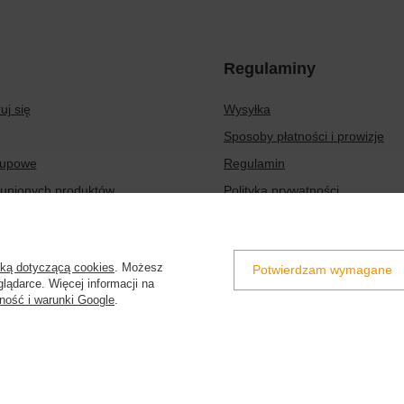
Regulaminy
uj się
Wysyłka
Sposoby płatności i prowizje
kupowe
Regulamin
kupionych produktów
Polityka prywatności
transakcji
Odstąpienie od umowy
aty
Zarządzaj plikami cookie
yką dotyczącą cookies
. Możesz
Potwierdzam wymagane
er
lądarce. Więcej informacji na
ność i warunki Google
.
7d
,
32-087
Bibice
nsumentów z kraju:
Polska
.