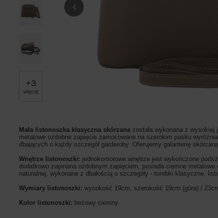
+
3
więcej
Mała listonoszka klasyczna skórzana
została wykonana z wysokiej ja
metalowe ozdobne zapięcie zamocowane na szerokim pasku wyróżnia ten
dbających o każdy szczegół garderoby. Oferujemy galanterię skórzaną
Wnętrze listonoszki:
jednokomorowe wnętrze jest wykończone podsze
dodatkowo zapinana ozdobnym zapięciem, posiada ciemne metalowe ok
naturalnej, wykonane z dbałością o szczegóły - torebki klasyczne, li
Wymiary listonoszki:
wysokość 19cm, szerokość 19cm (góra) / 23cm
Kolor listonoszki:
beżowy ciemny