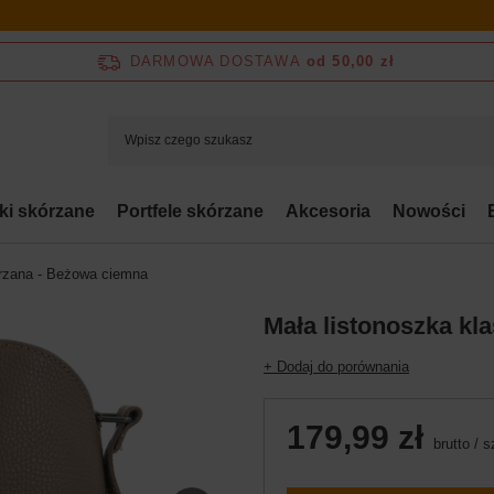
DARMOWA DOSTAWA
od 50,00 zł
bki skórzane
Portfele skórzane
Akcesoria
Nowości
órzana - Beżowa ciemna
Mała listonoszka kl
+ Dodaj do porównania
179,99 zł
brutto
/
s