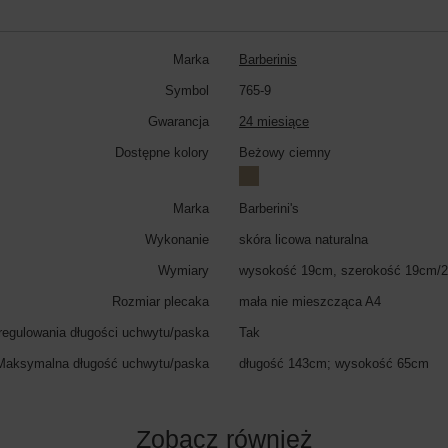
Marka
Barberinis
Symbol
765-9
Gwarancja
24 miesiące
Dostępne kolory
Beżowy ciemny
Marka
Barberini's
Wykonanie
skóra licowa naturalna
Wymiary
wysokość 19cm, szerokość 19cm/2
Rozmiar plecaka
mała nie mieszcząca A4
regulowania długości uchwytu/paska
Tak
Maksymalna długość uchwytu/paska
długość 143cm; wysokość 65cm
Zobacz również