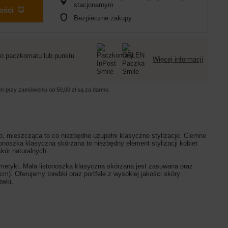
stacjonarnym
ości
Bezpieczne zakupy
o paczkomatu lub punktu
Więcej informacji
ych przy zamówieniu od
50,00 zł
są za darmo.
wo, mieszcząca to co niezbędne uzupełni klasyczne stylizacje. Ciemne
noszka klasyczna skórzana to niezbędny element stylizacji kobiet
skór naturalnych.
tyki. Mała listonoszka klasyczna skórzana jest zasuwana oraz
 Oferujemy torebki oraz portfele z wysokiej jakości skóry
tówki.