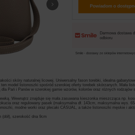
Powiadom o dostępn
Darmowa dostawa d
odbioru
Smile - dostawy ze sklepów internetow
kości skóry naturalnej licowej. Uniwersalny fason torebki
, idealna gabaryto
 model listonoszki spośród szerokiej oferty torebek skórzanych. Mała listo
 dla Pań i Panów w szerokiej gamie wzorów, kolorów oraz różnych rodzajów 
wką. Wewnątrz znajduje się mała zasuwana kieszonka mieszcząca np. kosme
ucia oraz regulowany pasek (maksymalna dł. 143cm, maksymalna wys. 65cm).
stonoszki, modne worki oraz plecaki CASUAL, a także listonoszki męskie i ak
 (dół), szerokość dna 9cm