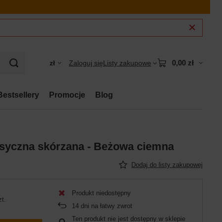
0,00 zł
zł
Zaloguj się
Listy zakupowe
Bestsellery
Promocje
Blog
asyczna skórzana - Beżowa ciemna
Dodaj do listy zakupowej
Produkt niedostępny
zt.
14
dni na łatwy zwrot
Ten produkt nie jest dostępny w sklepie