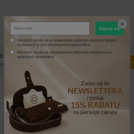
Zapisz się
Wyrażam zgodę na przetwarzanie podanych powyżej danych
osobowych w celu otrzymywania newslettera
Wyrażam zgodę na otrzymywanie informacji handlowych o
trzebujesz pomocy? Masz pytania?
wybranych produktach.
Zadaj p
włocznie, najciekawsze pytania i odpowiedzi publikując dla
innych.
24 MIESIĄCE
24 miesiące
Napisz swoją opinię