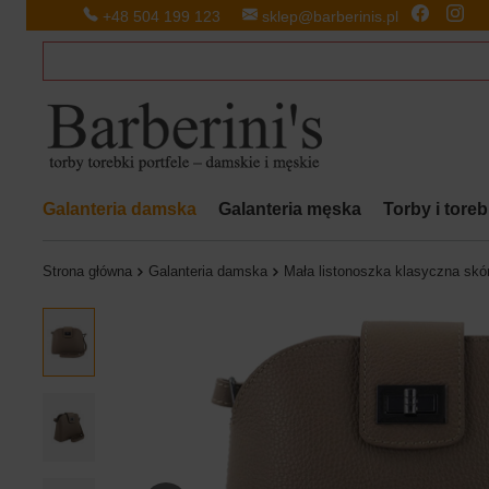
+48 504 199 123
sklep@barberinis.pl
Galanteria damska
Galanteria męska
Torby i tore
Strona główna
Galanteria damska
Mała listonoszka klasyczna sk