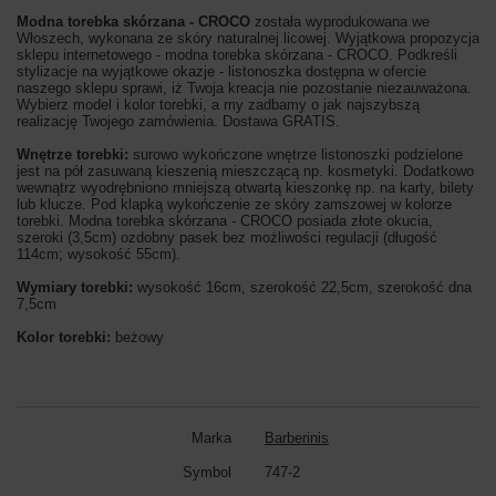
Modna torebka skórzana - CROCO
została wyprodukowana we
Włoszech, wykonana ze skóry naturalnej licowej. Wyjątkowa propozycja
sklepu internetowego - modna torebka skórzana - CROCO. Podkreśli
stylizacje na wyjątkowe okazje - listonoszka dostępna w ofercie
naszego sklepu sprawi, iż Twoja kreacja nie pozostanie niezauważona.
Wybierz model i kolor torebki, a my zadbamy o jak najszybszą
realizację Twojego zamówienia. Dostawa GRATIS.
Wnętrze torebki:
surowo wykończone wnętrze listonoszki podzielone
jest na pół zasuwaną kieszenią mieszczącą np. kosmetyki. Dodatkowo
wewnątrz wyodrębniono mniejszą otwartą kieszonkę np. na karty, bilety
lub klucze. Pod klapką wykończenie ze skóry zamszowej w kolorze
torebki. Modna torebka skórzana - CROCO posiada złote okucia,
szeroki (3,5cm) ozdobny pasek bez możliwości regulacji (długość
114cm; wysokość 55cm).
Wymiary torebki:
wysokość 16cm, szerokość 22,5cm, szerokość dna
7,5cm
Kolor torebki:
beżowy
Marka
Barberinis
Symbol
747-2