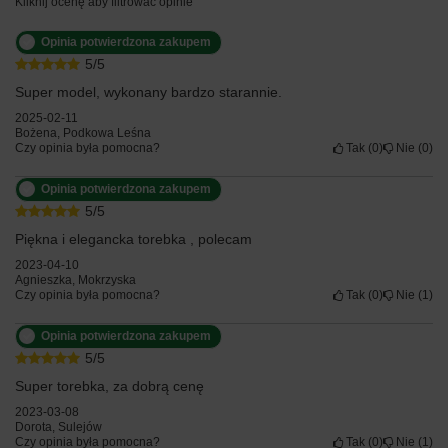
Kliknij ocenę aby filtrować opinie
Opinia potwierdzona zakupem
5/5
Super model, wykonany bardzo starannie.
2025-02-11
Bożena, Podkowa Leśna
Czy opinia była pomocna?
Tak
0
Nie
0
Opinia potwierdzona zakupem
5/5
Piękna i elegancka torebka , polecam
2023-04-10
Agnieszka, Mokrzyska
Czy opinia była pomocna?
Tak
0
Nie
1
Opinia potwierdzona zakupem
5/5
Super torebka, za dobrą cenę
2023-03-08
Dorota, Sulejów
Czy opinia była pomocna?
Tak
0
Nie
1