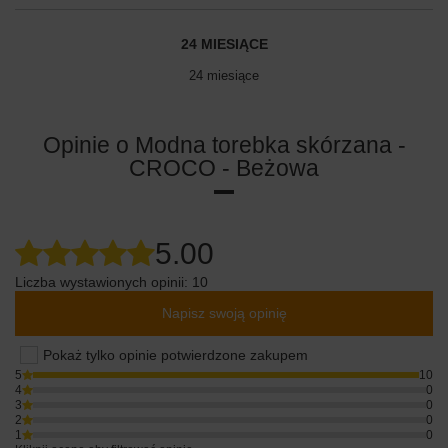
24 MIESIĄCE
24 miesiące
Opinie o Modna torebka skórzana -
CROCO - Beżowa
5.00
Liczba wystawionych opinii: 10
Napisz swoją opinię
Pokaż tylko opinie potwierdzone zakupem
5
10
4
0
3
0
2
0
1
0