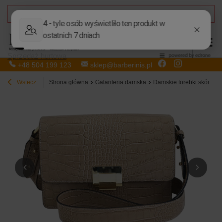
DARMOWA DOSTAWA
od 50,00 zł
Sprzedaż hurtowa
+48 504 199 123
sklep@barberinis.pl
Wstecz
Strona główna
Galanteria damska
Damskie torebki skórzan