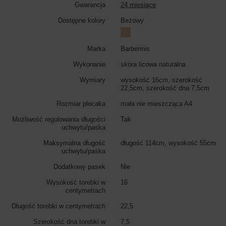
Gwarancja
24 miesiące
Dostępne kolory
Beżowy
Marka
Barberinis
Wykonanie
skóra licowa naturalna
Wymiary
wysokość 16cm, szerokość
22,5cm, szerokość dna 7,5cm
Rozmiar plecaka
mała nie mieszcząca A4
Możliwość regulowania długości
Tak
uchwytu/paska
Maksymalna długość
długość 114cm, wysokość 55cm
uchwytu/paska
Dodatkowy pasek
Nie
Wysokość torebki w
16
centymetrach
Długość torebki w centymetrach
22,5
Szerokość dna torebki w
7,5