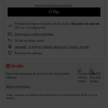
Możesz kupić także poprzez:
Produkt dostępny w bardzo dużej ilości
Wysyłka
we wtorek
(15 szt. w magazynie)
Darmowa i szybka dostawa
14
dni na łatwy zwrot
Sprawdź, w którym sklepie obejrzysz i kupisz od ręki
Bezpieczne zakupy
Darmowa dostawa do paczkomatu lub punktu
odbioru
Więcej informacji
Smile - dostawy ze sklepów internetowych przy zamówieniu od
50,00 zł
są za
darmo.