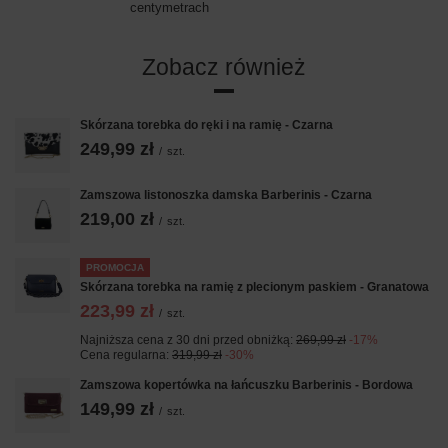
centymetrach
Zobacz również
Skórzana torebka do ręki i na ramię - Czarna
249,99 zł
/
szt.
Zamszowa listonoszka damska Barberinis - Czarna
219,00 zł
/
szt.
PROMOCJA
Skórzana torebka na ramię z plecionym paskiem - Granatowa
223,99 zł
/
szt.
Najniższa cena z 30 dni przed obniżką:
269,99 zł
-17%
Cena regularna:
319,99 zł
-30%
Zamszowa kopertówka na łańcuszku Barberinis - Bordowa
149,99 zł
/
szt.