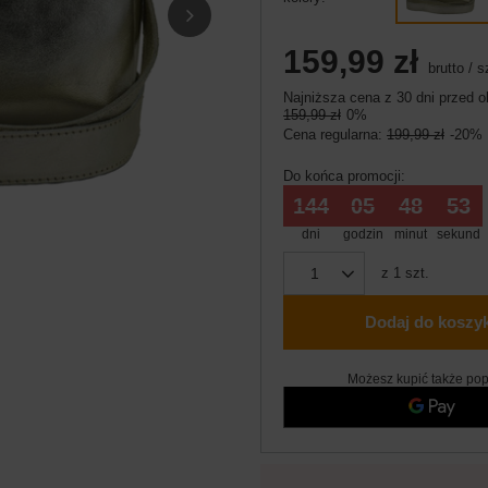
159,99 zł
brutto
/
s
Najniższa cena z 30 dni przed o
159,99 zł
0%
Cena regularna:
199,99 zł
-20%
Do końca promocji:
144
05
48
52
dni
godzin
minut
sekund
z
1
szt.
Dodaj do koszy
Możesz kupić także pop