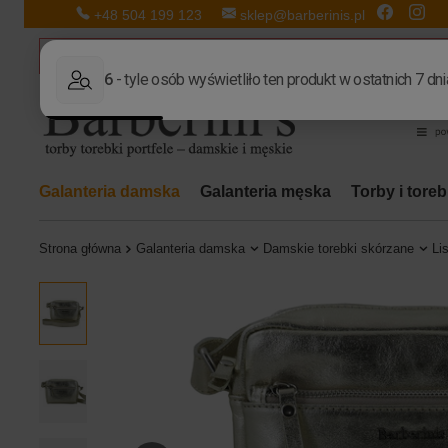
+48 504 199 123
sklep@barberinis.pl
Galanteria damska
Galanteria męska
Torby i tore
Strona główna
Galanteria damska
Damskie torebki skórzane
Li