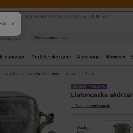
DARMOWA DOSTAWA
od 50,00 zł
bki skórzane
Portfele skórzane
Akcesoria
Nowości
stonoszki
Listonoszka skórzana metalizowana - Złota
OKAZJA
PRZECENA
Listonoszka skórzan
+ Dodaj do porównania
Dostępne
kolory