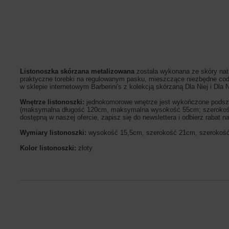
Listonoszka skórzana metalizowana
została wykonana ze skóry nat
praktyczne torebki na regulowanym pasku, mieszczące niezbędne codzi
w sklepie internetowym Barberini's z kolekcją skórzaną Dla Niej i Dla 
Wnętrze listonoszki:
jednokomorowe wnętrze jest wykończone podsze
(maksymalna długość 120cm, maksymalna wysokość 55cm; szerokość pa
dostępną w naszej ofercie, zapisz się do newslettera i odbierz rabat 
Wymiary listonoszki:
wysokość 15,5cm, szerokość 21cm, szerokoś
Kolor listonoszki:
złoty