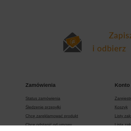
Zamówienia
Konto
Status zamówienia
Zarejestr
Śledzenie przesyłki
Koszyk
Chcę zareklamować produkt
Listy za
Chcę odstąpić od umowy
Lista za