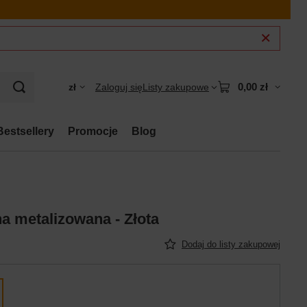
0,00 zł
zł
Zaloguj się
Listy zakupowe
Bestsellery
Promocje
Blog
a metalizowana - Złota
Dodaj do listy zakupowej