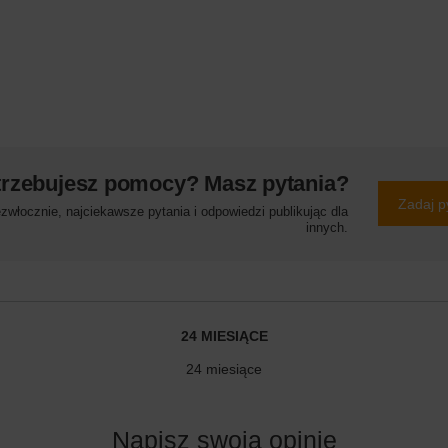
trzebujesz pomocy? Masz pytania?
Zadaj p
włocznie, najciekawsze pytania i odpowiedzi publikując dla
innych.
24 MIESIĄCE
24 miesiące
Napisz swoją opinię