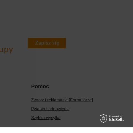
Pomoc
Zwroty i reklamacje [Formularze]
Pytania i odpowiedzi
Szybka wysyłka