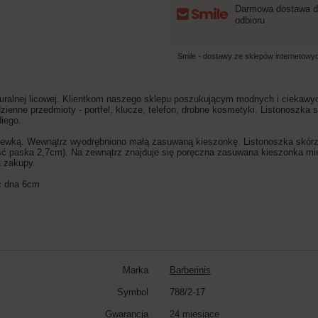
Darmowa dostawa d
odbioru
Smile - dostawy ze sklepów internetow
uralnej licowej. Klientkom naszego sklepu poszukującym modnych i ciekawy
enne przedmioty - portfel, klucze, telefon, drobne kosmetyki. Listonoszka 
Niego.
wką. Wewnątrz wyodrębniono małą zasuwaną kieszonkę. Listonoszka skórza
ska 2,7cm). Na zewnątrz znajduje się poręczna zasuwana kieszonka mieszczą
na zakupy.
ć dna 6cm
Marka
Barberinis
Symbol
788/2-17
Gwarancja
24 miesiące