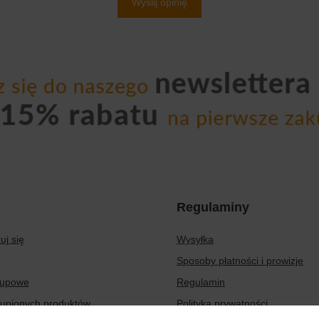
Wyślij opinię
Regulaminy
uj się
Wysyłka
Sposoby płatności i prowizje
kupowe
Regulamin
kupionych produktów
Polityka prywatności