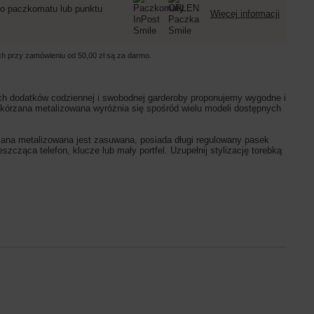
o paczkomatu lub punktu
Więcej informacji
ych przy zamówieniu od
50,00 zł
są za darmo.
ch dodatków codziennej i swobodnej garderoby proponujemy wygodne i
skórzana metalizowana wyróżnia się spośród wielu modeli dostępnych
na metalizowana jest zasuwana, posiada długi regulowany pasek
ca telefon, klucze lub mały portfel. Uzupełnij stylizację torebką