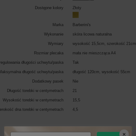
Dostępne kolory
Złoty
Marka
Barberini's
Wykonanie
skóra licowa naturalna
Wymiary
wysokość 15,5cm, szerokość 21cm
Rozmiar plecaka
mała nie mieszcząca A4
regulowania długości uchwytu/paska
Tak
Maksymalna długość uchwytu/paska
długość 120cm, wysokość 55cm
Dodatkowy pasek
Nie
Długość torebki w centymetrach
21
Wysokość torebki w centymetrach
15,5
erokość dna torebki w centymetrach
4,5
Zobacz również