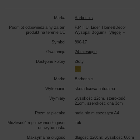
Marka
Barberinis
Podmiot odpowiedzialny za ten
P.P.H.U. Lider, Home&Décor
produkt na terenie UE
Wysopal Bogumił
Więcej
Symbol
890-17
Gwarancja
24 miesiące
Dostępne kolory
Złoty
Marka
Barberini's
Wykonanie
skóra licowa naturalna
Wymiary
wysokość 12cm, szerokość
21cm, szerokość dna 3cm
Rozmiar plecaka
mała nie mieszcząca A4
Możliwość regulowania długości
Tak
uchwytu/paska
Maksymalna długość
długość 120cm; wysokość 60cm