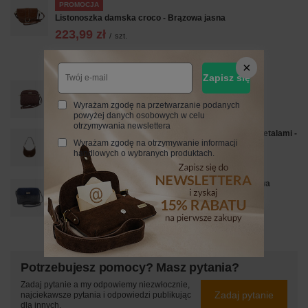
PROMOCJA
Listonoszka damska croco - Brązowa jasna
223,99 zł
/
szt.
Najniższa cena z 30 dni przed obniżką:
299,99 zł
-25%
Cena regularna:
279,99 zł
-20%
Zapisz się
Torebka skórzana na ramię pikowana - Brązowa
199,99 zł
/
szt.
Wyrażam zgodę na przetwarzanie podanych
powyżej danych osobowych w celu
otrzymywania newslettera
Subtelna mini torebka z miękkim zamszem i złotymi detalami -
Wyrażam zgodę na otrzymywanie informacji
Brązowa
handlowych o wybranych produktach.
239,99 zł
/
szt.
Stylowa torebka crossbody trzykomorowa - Granatowa
269,99 zł
/
szt.
Potrzebujesz pomocy? Masz pytania?
Zadaj pytanie a my odpowiemy niezwłocznie,
Zadaj pytanie
najciekawsze pytania i odpowiedzi publikując
dla innych.