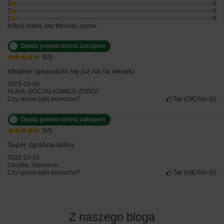
3
0
2
0
1
0
Kliknij ocenę aby filtrować opinie
Opinia potwierdzona zakupem
5/5
Idealnie sprawdziła się już na na weselu.
2023-10-08
ALINA, GOCZAŁKOWICE-ZDRÓJ
Czy opinia była pomocna?
Tak
0
Nie
0
Opinia potwierdzona zakupem
5/5
Super zgrabna ładna
2022-10-03
Cecylia, Jejkowice
Czy opinia była pomocna?
Tak
0
Nie
0
Z naszego bloga