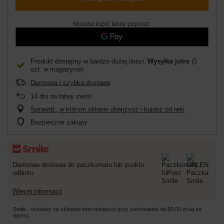
Możesz kupić także poprzez:
Produkt dostępny w bardzo dużej ilości
Wysyłka
jutro
(5
szt. w magazynie)
Darmowa i szybka dostawa
14
dni na łatwy zwrot
Sprawdź, w którym sklepie obejrzysz i kupisz od ręki
Bezpieczne zakupy
Darmowa dostawa do paczkomatu lub punktu
odbioru
Więcej informacji
Smile - dostawy ze sklepów internetowych przy zamówieniu od
50,00 zł
są za
darmo.