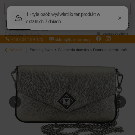
DARMOWA DOSTAWA
od 50,00 zł
Sprzedaż hurtowa
+48 504 199 123
sklep@barberinis.pl
Wstecz
Strona główna
Galanteria damska
Damskie torebki skórzan