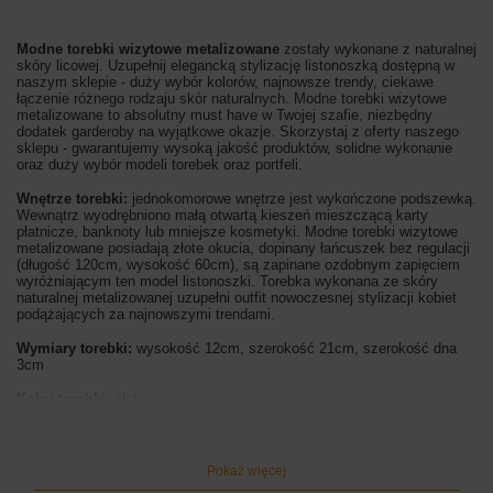
Modne torebki wizytowe metalizowane
zostały wykonane z naturalnej
skóry licowej. Uzupełnij elegancką stylizację listonoszką dostępną w
naszym sklepie - duży wybór kolorów, najnowsze trendy, ciekawe
łączenie różnego rodzaju skór naturalnych. Modne torebki wizytowe
metalizowane to absolutny must have w Twojej szafie, niezbędny
dodatek garderoby na wyjątkowe okazje. Skorzystaj z oferty naszego
sklepu - gwarantujemy wysoką jakość produktów, solidne wykonanie
oraz duży wybór modeli torebek oraz portfeli.
Wnętrze torebki:
jednokomorowe wnętrze jest wykończone podszewką.
Wewnątrz wyodrębniono małą otwartą kieszeń mieszczącą karty
płatnicze, banknoty lub mniejsze kosmetyki. Modne torebki wizytowe
metalizowane posiadają złote okucia, dopinany łańcuszek bez regulacji
(długość 120cm, wysokość 60cm), są zapinane ozdobnym zapięciem
wyróżniającym ten model listonoszki. Torebka wykonana ze skóry
naturalnej metalizowanej uzupełni outfit nowoczesnej stylizacji kobiet
podążających za najnowszymi trendami.
Wymiary torebki:
wysokość 12cm, szerokość 21cm, szerokość dna
3cm
Kolor torebki:
złoty
Pokaż więcej