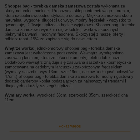
Shopper bag - torebka damska zamszowa
została wykonana ze
skóry naturalnej miękkiej. Propozycja sklepu internetowego - torebka,
która uzupełni swobodne stylizacje do pracy. Miękka zamszowa skóra
naturalna, wygodnej długości uchwyty, modny frędzelek - wszystko to
gwarantuje, iż Twoja stylizacja będzie wyjątkowa. Shopper bag - torebka
damska zamszowa wyróżnia się w kolekcji worków skórzanych
pięknymi barwami i modnym fasonem. Skorzystaj z naszej oferty i
odbierz rabat -15% za zapisanie się do newslettera.
Wnętrze worka:
jednokomorowy shopper bag - torebka damska
zamszowa jest wykończona podszewką. Wewnątrz wyodrębniono
zasuwaną kieszeń, która zmieści dokumenty, telefon lub klucze.
Dodatkowo wewnątrz znajduje się zasuwana saszetka / kosmetyczka
zamocowana na ozdobnym łańcuszku zakończonym frędzelkiem
(wymiary saszetki: wys.13cm; szer.19cm; całkowita długość uchwytów
47cm.) Shopper bag - torebka damska zamszowa to modny i gustowny
dodatek garderoby kobiet podążających za najnowszymi trendami i
dbających o każdy szczegół stylizacji.
Wymiary worka:
wysokość 38cm, szerokość 35cm, szerokość dna
11cm
Kolor worka:
czarny
Pokaż więcej