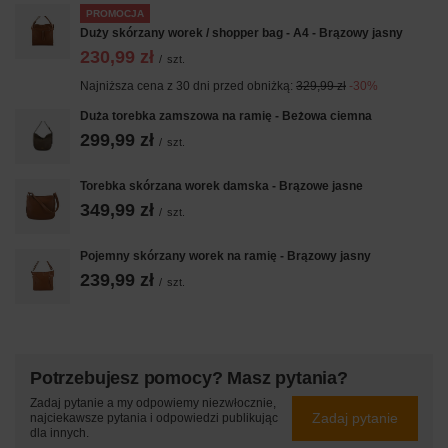
PROMOCJA
Duży skórzany worek / shopper bag - A4 - Brązowy jasny
230,99 zł
/
szt.
Najniższa cena z 30 dni przed obniżką:
329,99 zł
-30%
Duża torebka zamszowa na ramię - Beżowa ciemna
299,99 zł
/
szt.
Torebka skórzana worek damska - Brązowe jasne
349,99 zł
/
szt.
Pojemny skórzany worek na ramię - Brązowy jasny
239,99 zł
/
szt.
Potrzebujesz pomocy? Masz pytania?
Zadaj pytanie a my odpowiemy niezwłocznie,
Zadaj pytanie
najciekawsze pytania i odpowiedzi publikując
dla innych.