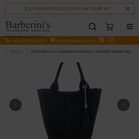
DARMOWA DOSTAWA
od 50,00 zł
Sprzedaż hurtowa
+48 504 199 123
sklep@barberinis.pl
Wstecz
Strona główna
Galanteria damska
Damskie torebki skórzan