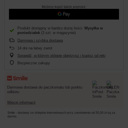
Możesz kupić także poprzez:
Produkt dostępny w bardzo dużej ilości
Wysyłka
w
poniedziałek
(3 szt. w magazynie)
Darmowa i szybka dostawa
14
dni na łatwy zwrot
Sprawdź, w którym sklepie obejrzysz i kupisz od ręki
Bezpieczne zakupy
Darmowa dostawa do paczkomatu lub punktu
odbioru
Więcej informacji
Smile - dostawy ze sklepów internetowych przy zamówieniu od
50,00 zł
są za
darmo.