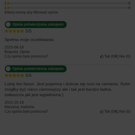
2
0
1
0
Kliknij ocenę aby filtrować opinie
Opinia potwierdzona zakupem
5/5
Spełnia moje oczekiwania
2025-08-18
Bogusia, Opole
Czy opinia była pomocna?
Tak
0
Nie
0
Opinia potwierdzona zakupem
5/5
Lubię ten fason. Jest pojemna i dobrze się nosi na ramieniu. Kolor
mógłby być nieco ciemniejszy ale i tak jest bardzo ładna,
zwłaszcza jak jest wypełniona:)
2021-10-18
Marzena, Halinów
Czy opinia była pomocna?
Tak
0
Nie
0