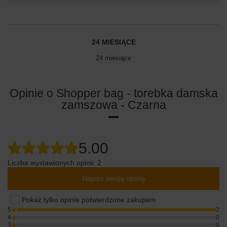
24 MIESIĄCE
24 miesiące
Opinie o Shopper bag - torebka damska
zamszowa - Czarna
5.00
Liczba wystawionych opinii: 2
Napisz swoją opinię
Pokaż tylko opinie potwierdzone zakupem
5
2
4
0
3
0