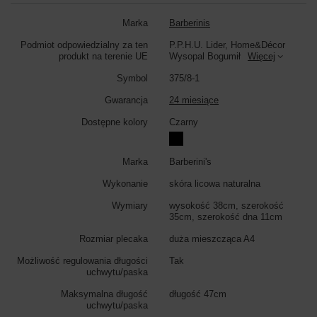
Marka
Barberinis
Podmiot odpowiedzialny za ten
P.P.H.U. Lider, Home&Décor
produkt na terenie UE
Wysopal Bogumił
Więcej
Symbol
375/8-1
Gwarancja
24 miesiące
Dostępne kolory
Czarny
Marka
Barberini's
Wykonanie
skóra licowa naturalna
Wymiary
wysokość 38cm, szerokość
35cm, szerokość dna 11cm
Rozmiar plecaka
duża mieszcząca A4
Możliwość regulowania długości
Tak
uchwytu/paska
Maksymalna długość
długość 47cm
uchwytu/paska