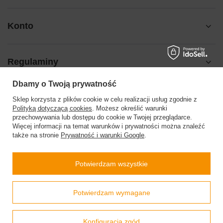
Konto
Regulaminy
Dbamy o Twoją prywatność
Pomoc
Sklep korzysta z plików cookie w celu realizacji usług zgodnie z
Polityką dotyczącą cookies
. Możesz określić warunki
przechowywania lub dostępu do cookie w Twojej przeglądarce.
Więcej informacji na temat warunków i prywatności można znaleźć
także na stronie
Prywatność i warunki Google
.
504199123
sklep@barberinis.pl
Potwierdzam wszystkie
Barberini’s
,
Leśna 7d
,
32-087
Bibice
Prawdziwe
Potwierdzam wymagane
opinie klientów
4.9
/ 5.0
W sklepie prezentujemy ceny brutto (z VAT).
Stawki VAT dla konsumentów z kraju:
Polska
.
800 opinii
Konfiguracja zgód