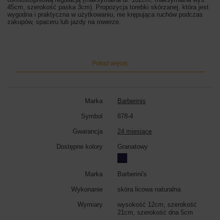
45cm, szerokość paska 3cm). Propozycja torebki skórzanej, która jest
wygodna i praktyczna w użytkowaniu, nie krępująca ruchów podczas
zakupów, spaceru lub jazdy na rowerze.
Wymiary saszetki / nerki:
wysokość 12cm, szerokość 21cm,
szerokość dna 5cm
Kolor saszetki / nerki:
granatowy
Pokaż więcej
Marka
Barberinis
Symbol
878-4
Gwarancja
24 miesiące
Dostępne kolory
Granatowy
Marka
Barberini's
Wykonanie
skóra licowa naturalna
Wymiary
wysokość 12cm, szerokość
21cm, szerokość dna 5cm