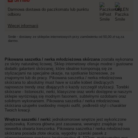
Darmowa dostawa do paczkomatu lub punktu
odbioru
Więcej informacji
Smile - dostawy ze sklepów internetowych przy zamówieniu od
50,00 zł
są za
darmo.
Pikowana saszetka / nerka młodzieżowa skórzana
została wykonana
ze skóry naturalnej licowej. Sklep internetowy oferuje modne i gustowne
dodatki galanterii skórzanej, które idealnie komponują się ze
stylizacjami na specjalne okazje, na spotkanie biznesowe, ze
znajomymi lub do pracy. Pikowana saszetka / nerka młodzieżowa
skórzana to absolutny must have w szafie kobiet śledzących
najnowsze trendy oraz dbających o każdy szczegół stylizacji. Torebki
skórzane - listonoszki, nerki, klasyczne oraz worki dostępne w naszym
sklepie wyróżniają się modnym fasonem, subtelnymi ozdobami oraz
solidnym wykonaniem. Pikowana saszetka / nerka młodzieżowa
skórzana uzupełni swobodny miejski outfit, podkreśli styl i charakter
Twoich kreacji.
Wnętrze saszetki / nerki:
jednokomorowe wnętrze jest wykończone
podszewką. Komora główna jest zasuwana, wewnątrz znajduje się
niewielka otwarta kieszonka. Pikowana saszetka / nerka młodzieżowa
skórzana posiada złote okucia, wygodny szeroki pasek z
ośmiostopniową regulacją (maksymalna dł. 102cm, maksymalna wys.