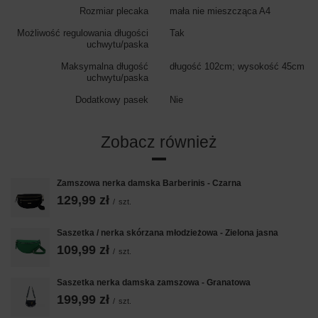
Rozmiar plecaka
mała nie mieszcząca A4
Możliwość regulowania długości
Tak
uchwytu/paska
Maksymalna długość
długość 102cm; wysokość 45cm
uchwytu/paska
Dodatkowy pasek
Nie
Zobacz również
Zamszowa nerka damska Barberinis - Czarna
129,99 zł
/
szt.
Saszetka / nerka skórzana młodzieżowa - Zielona jasna
109,99 zł
/
szt.
Saszetka nerka damska zamszowa - Granatowa
199,99 zł
/
szt.