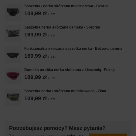
Saszetka / nerka skórzana młodzieżowa - Czarna
109,99 zł
/
szt.
Saszetka nerka skórzana damska - Srebrna
169,99 zł
/
szt.
Funkcjonalna skórzana saszetka nerka - Beżowa ciemna
169,99 zł
/
szt.
Damska torebka nerka skórzana z kieszenią - Fuksja
189,99 zł
/
szt.
Saszetka nerka / skórzana metalizowana - Złota
109,99 zł
/
szt.
Potrzebujesz pomocy? Masz pytania?
Zadaj pytanie a my odpowiemy niezwłocznie,