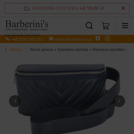
DARMOWA DOSTAWA
od 50,00 zł
Sprzedaż hurtowa
+48 504 199 123
sklep@barberinis.pl
Wstecz
Strona główna
Galanteria damska
Pikowana saszetka / ner