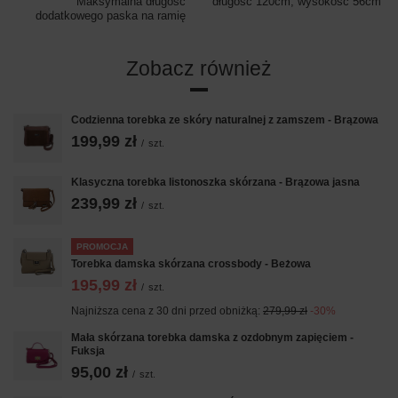
Maksymalna długość
długość 120cm, wysokość 56cm
dodatkowego paska na ramię
Zobacz również
Codzienna torebka ze skóry naturalnej z zamszem - Brązowa
199,99 zł
/
szt.
Klasyczna torebka listonoszka skórzana - Brązowa jasna
239,99 zł
/
szt.
PROMOCJA
Torebka damska skórzana crossbody - Beżowa
195,99 zł
/
szt.
Najniższa cena z 30 dni przed obniżką:
279,99 zł
-30%
Mała skórzana torebka damska z ozdobnym zapięciem -
Fuksja
95,00 zł
/
szt.