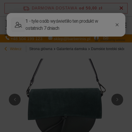
DARMOWA DOSTAWA
od 50,00 zł
Sprzedaż hurtowa
+48 504 199 123
sklep@barberinis.pl
Wstecz
Strona główna
Galanteria damska
Damskie torebki skórzan