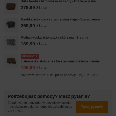
Duża torebka listonoszka ze skóry - Brązowa jasna
279,99 zł
/
szt.
Torebka listonoszka z zamszową klapą - Szara ciemna
269,99 zł
/
szt.
Modna włoska listonoszka skórzana - Srebrna
189,99 zł
/
szt.
PROMOCJA
Listonoszka skórzana z kieszeniami - Beżowa ciemna
195,99 zł
/
szt.
Najniższa cena z 30 dni przed obniżką:
279,99 zł
-30%
Potrzebujesz pomocy? Masz pytania?
Zadaj pytanie a my odpowiemy niezwłocznie,
Zadaj pytanie
najciekawsze pytania i odpowiedzi publikując
dla innych.