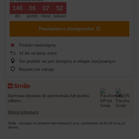
146
06
07
51
dni
godzin
minut
sekund
Powiadom o dostępności
Produkt niedostępny
14
dni na łatwy zwrot
Ten produkt nie jest dostępny w sklepie stacjonarnym
Bezpieczne zakupy
Darmowa dostawa do paczkomatu lub punktu
odbioru
Więcej informacji
Smile - dostawy ze sklepów internetowych przy zamówieniu od
50,00 zł
są za
darmo.