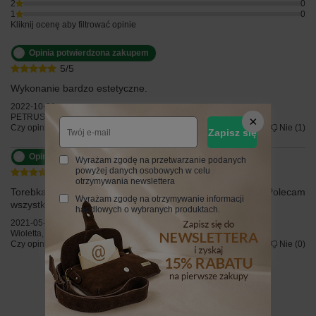
2
0
1
0
Kliknij ocenę aby filtrować opinie
Opinia potwierdzona zakupem
5/5
Wykonanie bardzo estetyczne.
2022-10-30
PETRUS Monika, Chojnice
Czy opinia była pomocna?
Tak
1
Nie
1
Zapisz się
Opinia potwierdzona zakupem
Wyrażam zgodę na przetwarzanie podanych
powyżej danych osobowych w celu
5/5
otrzymywania newslettera
Torebka super,idealna,pięknie wykonana i ten kolor-cudo.Polecam
Wyrażam zgodę na otrzymywanie informacji
wszystkim modnisiom.
handlowych o wybranych produktach.
2021-05-03
Wioletta, Oświęcim
Czy opinia była pomocna?
Tak
0
Nie
0
Z naszego bloga