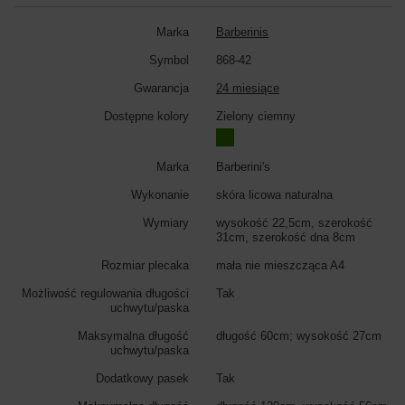
Marka
Barberinis
Symbol
868-42
Gwarancja
24 miesiące
Dostępne kolory
Zielony ciemny
Marka
Barberini's
Wykonanie
skóra licowa naturalna
Wymiary
wysokość 22,5cm, szerokość
31cm, szerokość dna 8cm
Rozmiar plecaka
mała nie mieszcząca A4
Możliwość regulowania długości
Tak
uchwytu/paska
Maksymalna długość
długość 60cm; wysokość 27cm
uchwytu/paska
Dodatkowy pasek
Tak