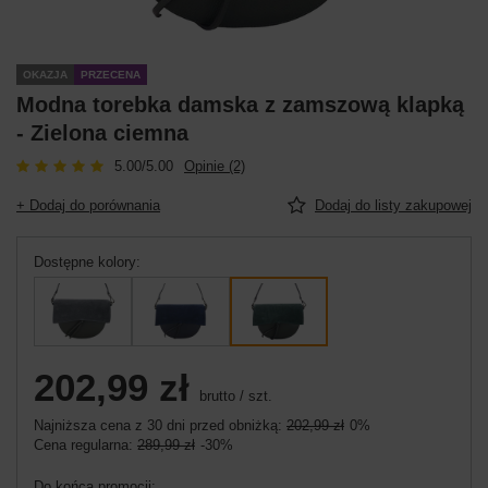
OKAZJA
PRZECENA
Modna torebka damska z zamszową klapką
- Zielona ciemna
5.00/5.00
Opinie (2)
+ Dodaj do porównania
Dodaj do listy zakupowej
Dostępne kolory
202,99 zł
brutto
/
szt.
Najniższa cena z 30 dni przed obniżką:
202,99 zł
0%
Cena regularna:
289,99 zł
-30%
Do końca promocji: