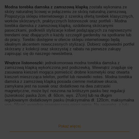
Modna torebka damska z zamszową klapką
została wykonana ze
skóry naturalnej licowej w połączeniu ze skórą naturalną zamszową.
Propozycja sklepu internetowego z szeroką ofertą torebek klasycznych,
worków skórzanych, praktycznych listonoszek oraz portfeli - Modna
torebka damska z zamszową klapką, ozdobioną skórzanymi
paseczkami, podkreśli stylizacje kobiet podążających za najnowszymi
trendami oraz dbających o każdy szczegół garderoby na spotkanie lub
do pracy. Torebki dostępne w ofercie sklepu internetowego będą
idealnym akcentem nowoczesnych stylizacji. Dobierz odpowiedni portfel
skórzany z kolekcji oraz skorzystaj z rabatu na pierwsze zakupy
zapisując się do naszego newslettera.
Wnętrze listonoszki:
jednokomorowa modna torebka damska z
zamszową klapką wykończona jest podszewką. Wewnątrz znajduje się
zasuwana kieszeń mogąca pomieścić drobne kosmetyki oraz otwarta
kieszeń mieszcząca telefon, portfel lub niewielki notes. Modna torebka
damska z zamszową klapką posiada ciemne metalowe okucia,
zamykana jest na suwak oraz dodatkowo na dwa zatrzaski
magnetyczne, może być noszona na krótszym pasku bez regulacji
(szerokość paska 2cm, dł. 60cm, wys. 27cm) lub na długim
regulowanym dodatkowym pasku (maksymalna dł. 120cm, maksymalna
wys. 56cm) wygodnie przewieszona przez ramię. Na zewnątrz, z tyłu
torebki, znajduje się otwarta kieszeń.
Wymiary listonoszki:
wysokość 22,5cm (mierzona na środku),
szerokość 31cm (mierzona na górze), szerokość dna 8cm
Pokaż więcej
Kolor listonoszki:
zielony ciemny