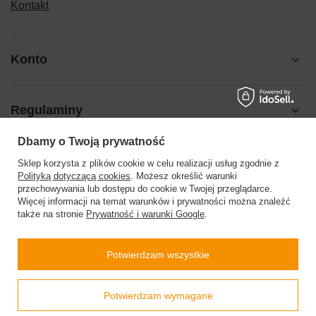
Kontakt
Konto
Regulaminy
Dbamy o Twoją prywatność
Pomoc
Sklep korzysta z plików cookie w celu realizacji usług zgodnie z
Polityką dotyczącą cookies
. Możesz określić warunki
przechowywania lub dostępu do cookie w Twojej przeglądarce.
Więcej informacji na temat warunków i prywatności można znaleźć
także na stronie
Prywatność i warunki Google
.
504199123
sklep@barberinis.pl
Potwierdzam wszystkie
Barberini’s
,
Leśna 7d
,
32-087
Bibice
Prawdziwe
Potwierdzam wymagane
opinie klientów
4.9
/ 5.0
W sklepie prezentujemy ceny brutto (z VAT).