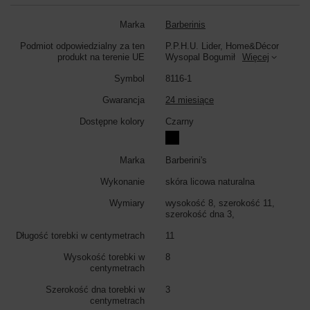
Marka
Barberinis
Podmiot odpowiedzialny za ten
P.P.H.U. Lider, Home&Décor
produkt na terenie UE
Wysopal Bogumił
Więcej
Symbol
8116-1
Gwarancja
24 miesiące
Dostępne kolory
Czarny
Marka
Barberini's
Wykonanie
skóra licowa naturalna
Wymiary
wysokość 8, szerokość 11,
szerokość dna 3,
Długość torebki w centymetrach
11
Wysokość torebki w
8
centymetrach
Szerokość dna torebki w
3
centymetrach