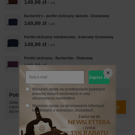
149,99 zł
/
szt.
Barberini's - portfel skórzany damski - Granatowy
149,99 zł
/
szt.
Portfel skórzany młodzieżowy - kolorowy Granatowy
149,99 zł
/
szt.
Portfel skórzany - Barberinis - Fioletowy
169,99 zł
/
szt.
Zapisz się
Wyrażam zgodę na przetwarzanie podanych
powyżej danych osobowych w celu
Potrzebujesz pomocy? Masz pytania?
otrzymywania newslettera
Zadaj pytanie a my odpowiemy niezwłocznie,
Wyrażam zgodę na otrzymywanie informacji
Zadaj pytanie
najciekawsze pytania i odpowiedzi publikując
handlowych o wybranych produktach.
dla innych.