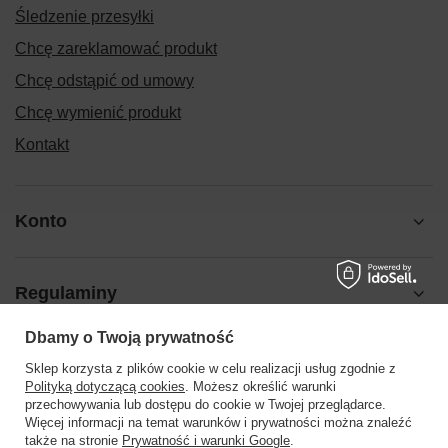
Śledzenie przesyłki
Chcę zareklamować produkt
Chcę odstąpić od umowy
Chcę wymienić produkt
Kontakt
Konto
Regulaminy
Dbamy o Twoją prywatność
Pomoc
Sklep korzysta z plików cookie w celu realizacji usług zgodnie z
Polityką dotyczącą cookies
. Możesz określić warunki
przechowywania lub dostępu do cookie w Twojej przeglądarce.
Więcej informacji na temat warunków i prywatności można znaleźć
także na stronie
Prywatność i warunki Google
.