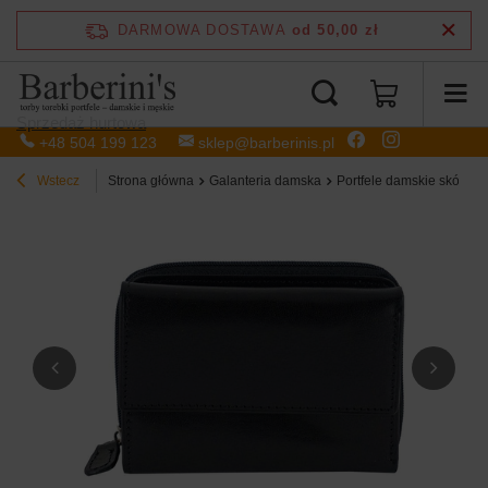
DARMOWA DOSTAWA
od 50,00 zł
Sprzedaż hurtowa
+48 504 199 123
sklep@barberinis.pl
Wstecz
Strona główna
Galanteria damska
Portfele damskie skórzan