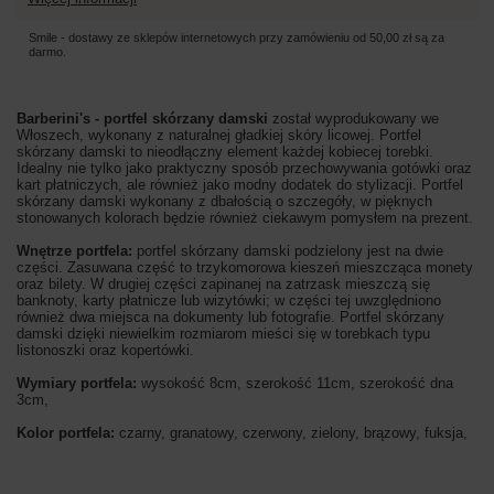
Smile - dostawy ze sklepów internetowych przy zamówieniu od
50,00 zł
są za
darmo.
Barberini's - portfel skórzany damski
został wyprodukowany we
Włoszech, wykonany z naturalnej gładkiej skóry licowej. Portfel
skórzany damski to nieodłączny element każdej kobiecej torebki.
Idealny nie tylko jako praktyczny sposób przechowywania gotówki oraz
kart płatniczych, ale również jako modny dodatek do stylizacji. Portfel
skórzany damski wykonany z dbałością o szczegóły, w pięknych
stonowanych kolorach będzie również ciekawym pomysłem na prezent.
Wnętrze portfela:
portfel skórzany damski podzielony jest na dwie
części. Zasuwana część to trzykomorowa kieszeń mieszcząca monety
oraz bilety. W drugiej części zapinanej na zatrzask mieszczą się
banknoty, karty płatnicze lub wizytówki; w części tej uwzględniono
również dwa miejsca na dokumenty lub fotografie. Portfel skórzany
damski dzięki niewielkim rozmiarom mieści się w torebkach typu
listonoszki oraz kopertówki.
Wymiary portfela:
wysokość 8cm, szerokość 11cm, szerokość dna
3cm,
Kolor portfela:
czarny, granatowy, czerwony, zielony, brązowy, fuksja,