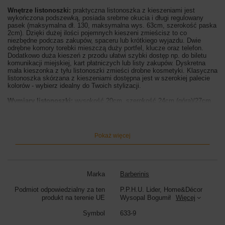
Wnętrze listonoszki:
praktyczna listonoszka z kieszeniami jest
wykończona podszewką, posiada srebrne okucia i długi regulowany
pasek (maksymalna dł. 130, maksymalna wys. 63cm, szerokość paska
2cm). Dzięki dużej ilości pojemnych kieszeni zmieścisz to co
niezbędne podczas zakupów, spaceru lub krótkiego wyjazdu. Dwie
odrębne komory torebki mieszczą duży portfel, klucze oraz telefon.
Dodatkowo duża kieszeń z przodu ułatwi szybki dostęp np. do biletu
komunikacji miejskiej, kart płatniczych lub listy zakupów. Dyskretna
mała kieszonka z tyłu listonoszki zmieści drobne kosmetyki. Klasyczna
listonoszka skórzana z kieszeniami dostępna jest w szerokiej palecie
kolorów - wybierz idealny do Twoich stylizacji.
Wymiary listonoszki:
wysokość 20cm, szerokość 24cm (góra)/27cm
(dół), szerokość dna 9cm
Kolor listonoszki:
beżowy ciemny
Pokaż więcej
Marka
Barberinis
Podmiot odpowiedzialny za ten
P.P.H.U. Lider, Home&Décor
produkt na terenie UE
Wysopal Bogumił
Więcej
Symbol
633-9