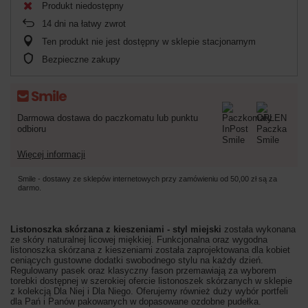
Produkt niedostępny
14
dni na łatwy zwrot
Ten produkt nie jest dostępny w sklepie stacjonarnym
Bezpieczne zakupy
Darmowa dostawa do paczkomatu lub punktu
odbioru
Więcej informacji
Smile - dostawy ze sklepów internetowych przy zamówieniu od
50,00 zł
są za
darmo.
Listonoszka skórzana z kieszeniami - styl miejski
została wykonana
ze skóry naturalnej licowej miękkiej. Funkcjonalna oraz wygodna
listonoszka skórzana z kieszeniami została zaprojektowana dla kobiet
ceniących gustowne dodatki swobodnego stylu na każdy dzień.
Regulowany pasek oraz klasyczny fason przemawiają za wyborem
torebki dostępnej w szerokiej ofercie listonoszek skórzanych w sklepie
z kolekcją Dla Niej i Dla Niego. Oferujemy również duży wybór portfeli
dla Pań i Panów pakowanych w dopasowane ozdobne pudełka.