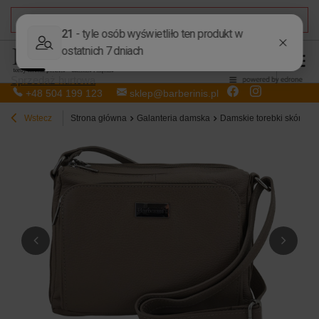
DARMOWA DOSTAWA
od 50,00 zł
Sprzedaż hurtowa
+48 504 199 123
sklep@barberinis.pl
Wstecz
Strona główna
Galanteria damska
Damskie torebki skórzan