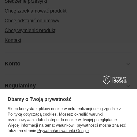
Śledzenie przesyłki
Chcę zareklamować produkt
Chcę odstąpić od umowy
Chcę wymienić produkt
Kontakt
Konto
Regulaminy
Dbamy o Twoją prywatność
Pomoc
Sklep korzysta z plików cookie w celu realizacji usług zgodnie z
Polityką dotyczącą cookies
. Możesz określić warunki
przechowywania lub dostępu do cookie w Twojej przeglądarce.
Więcej informacji na temat warunków i prywatności można znaleźć
także na stronie
Prywatność i warunki Google
.