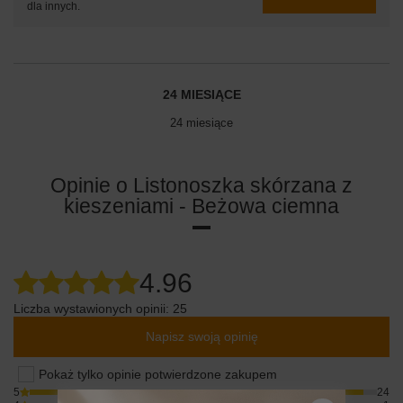
dla innych.
24 MIESIĄCE
24 miesiące
Opinie o Listonoszka skórzana z
kieszeniami - Beżowa ciemna
4.96
Liczba wystawionych opinii: 25
Napisz swoją opinię
Pokaż tylko opinie potwierdzone zakupem
5
24