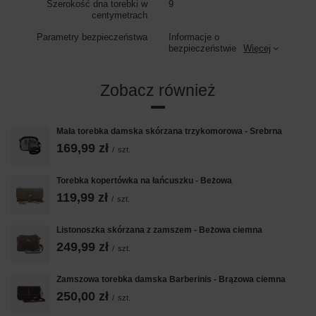
Szerokość dna torebki w
9
centymetrach
Parametry bezpieczeństwa
Informacje o
bezpieczeństwie
Więcej
Zobacz również
Mała torebka damska skórzana trzykomorowa - Srebrna
169,99 zł
/
szt.
Torebka kopertówka na łańcuszku - Beżowa
119,99 zł
/
szt.
Listonoszka skórzana z zamszem - Beżowa ciemna
249,99 zł
/
szt.
Zamszowa torebka damska Barberinis - Brązowa ciemna
250,00 zł
/
szt.