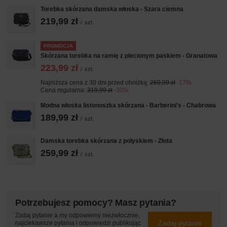
Torebka skórzana damska włoska - Szara ciemna
219,99 zł
/
szt.
PROMOCJA
Skórzana torebka na ramię z plecionym paskiem - Granatowa
223,99 zł
/
szt.
Najniższa cena z 30 dni przed obniżką:
269,99 zł
-17%
Cena regularna:
319,99 zł
-30%
Modna włoska listonoszka skórzana - Barberini's - Chabrowa
189,99 zł
/
szt.
Damska torebka skórzana z połyskiem - Złota
259,99 zł
/
szt.
Potrzebujesz pomocy? Masz pytania?
Zadaj pytanie a my odpowiemy niezwłocznie,
Zadaj pytanie
najciekawsze pytania i odpowiedzi publikując