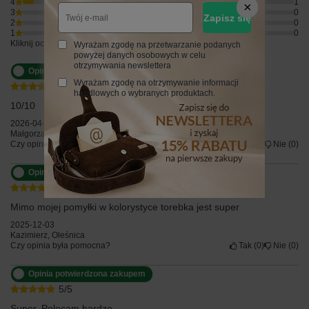
4
1
3
0
Zapisz się
2
0
1
0
Kliknij ocenę aby filtrować opinie
Wyrażam zgodę na przetwarzanie podanych
powyżej danych osobowych w celu
otrzymywania newslettera
Opinia potwierdzona zakupem
Wyrażam zgodę na otrzymywanie informacji
5/5
handlowych o wybranych produktach.
10/10
2026-04-26
Małgorzata, Rzeszów
Czy opinia była pomocna?
Tak
0
Nie
0
Opinia potwierdzona zakupem
5/5
Mimo mojej pomyłki w kolorystyce torebka jest super
2025-12-03
Kazimierz, Oleśnica
Czy opinia była pomocna?
Tak
0
Nie
0
Opinia potwierdzona zakupem
5/5
Super. Polecam bardzo.