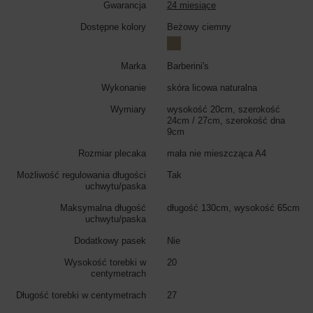
Gwarancja
24 miesiące
Dostępne kolory
Beżowy ciemny
Marka
Barberini's
Wykonanie
skóra licowa naturalna
Wymiary
wysokość 20cm, szerokość
24cm / 27cm, szerokość dna
9cm
Rozmiar plecaka
mała nie mieszcząca A4
Możliwość regulowania długości
Tak
uchwytu/paska
Maksymalna długość
długość 130cm, wysokość 65cm
uchwytu/paska
Dodatkowy pasek
Nie
Wysokość torebki w
20
centymetrach
Długość torebki w centymetrach
27