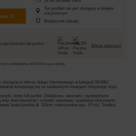
14
dni na łatwy zwrot
Ten produkt nie jest dostępny w sklepie
stacjonarnym
ości
Bezpieczne zakupy
o paczkomatu lub punktu
Więcej informacji
ych przy zamówieniu od
50,00 zł
są za darmo.
y dostępna w ofercie sklepu internetowego w kategorii WORKI.
dealnie komponują się ze swobodnymi kreacjami miejskiego stylu.
tyki, notes lub portfel. Dodatkowo, wewnątrz, wyodrębniono
 oraz dwie kieszenie / schowki zasuwane, ozdobione skórzanymi
gulowany (maksymalna dł. 110cm, maksymalna wys. 57cm). Torebka