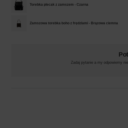
Torebka plecak z zamszem - Czarna
Zamszowa torebka boho z frędzlami - Brązowa ciemna
Po
Zadaj pytanie a my odpowiemy niez