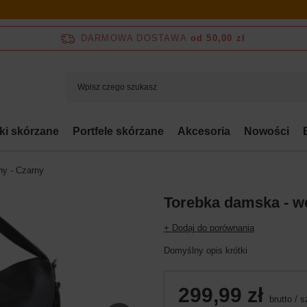
DARMOWA DOSTAWA
od 50,00 zł
bki skórzane
Portfele skórzane
Akcesoria
Nowości
ny - Czarny
Torebka damska - w
+ Dodaj do porównania
Domyślny opis krótki
299,99 zł
brutto
/
s