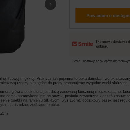
Powiadom o dostępn
Darmowa dostawa d
odbioru
Smile - dostawy ze sklepów internetow
lnej licowej miękkiej. Praktyczna i pojemna torebka damska - worek skórzan
mieszczą rzeczy niezbędne do pracy proponujemy wygodne worki skórzane. I
mora główna podzielona jest dużą zasuwaną kieszenią mieszczącą np. kosme
zana damska zamykana jest na suwak, posiada zewnętrzną kieszeń zasuwaną
szenie torebki na ramieniu (dł. 42cm, wys.15cm), dodatkowy pasek jest re
ycie na przodzie, zdobiące torebkę.
 12cm