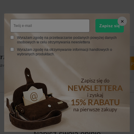
Zapisz się
Wyrażam zgodę na przetwarzanie podanych powyżej danych
osobowych w celu otrzymywania newslettera
Wyrażam zgodę na otrzymywanie informacji handlowych o
wybranych produktach.
trzebujesz pomocy? Masz pytania?
Zadaj p
włocznie, najciekawsze pytania i odpowiedzi publikując dla
innych.
24 MIESIĄCE
24 miesiące
Napisz swoją opinię