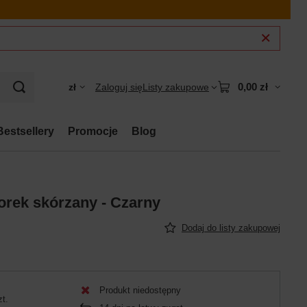
0,00 zł
zł
Zaloguj się
Listy zakupowe
Bestsellery
Promocje
Blog
orek skórzany - Czarny
Dodaj do listy zakupowej
Produkt niedostępny
zt.