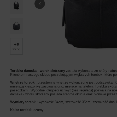
+
6
więcej
Torebka damska - worek skórzany
została wykonana ze skóry natura
Klientkom naszego sklepu poszukującym większych torebek, które po
Wnętrze torebki:
przestronne wnętrze wykończone jest podszewką. Ko
mniejszą kieszonkę zasuwaną oraz miejsce na telefon. Torebka skór
paseczkami. Wygodnej długości uchwyt (bez regulacji) pozwala na no
damska - worek skórzany posiada srebrne okucia oraz pionowe przesz
Wymiary torebki:
wysokość 34cm, szerokość 35cm, szerokość dna
Kolor torebki:
czarny