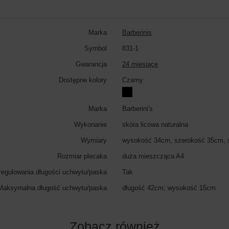
Marka
Barberinis
Symbol
831-1
Gwarancja
24 miesiące
Dostępne kolory
Czarny
Marka
Barberini's
Wykonanie
skóra licowa naturalna
Wymiary
wysokość 34cm, szerokość 35cm, 
Rozmiar plecaka
duża mieszcząca A4
regulowania długości uchwytu/paska
Tak
Maksymalna długość uchwytu/paska
długość 42cm; wysokość 15cm
Zobacz również