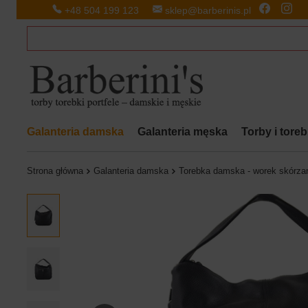
+48 504 199 123
sklep@barberinis.pl
Galanteria damska
Galanteria męska
Torby i tore
Strona główna
Galanteria damska
Torebka damska - worek skórza