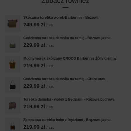
Zobacz również
Skórzana torebka worek Barberinis - Beżowa
249,99 zł
/
szt.
Codzienna torebka damska na ramię - Beżowa jasna
229,99 zł
/
szt.
Modny worek skórzany CROCO Barberinis Żółty ciemny
219,99 zł
/
szt.
Codzienna torebka damska na ramię - Granatowa
229,99 zł
/
szt.
Torebka damska - worek z frędzlami - Różowa pudrowa
219,99 zł
/
szt.
Zamszowa torebka boho z frędzlami - Brązowa jasna
219,99 zł
/
szt.