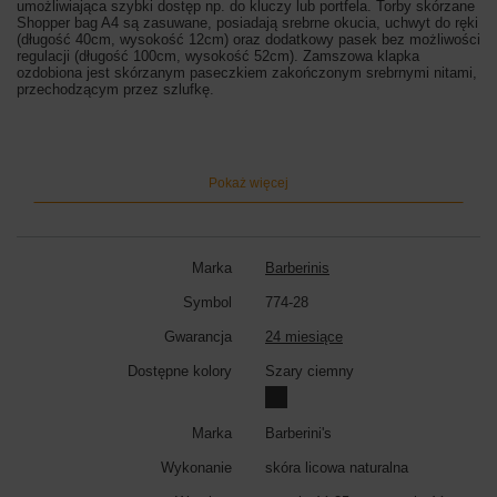
umożliwiająca szybki dostęp np. do kluczy lub portfela. Torby skórzane
Shopper bag A4 są zasuwane, posiadają srebrne okucia, uchwyt do ręki
(długość 40cm, wysokość 12cm) oraz dodatkowy pasek bez możliwości
regulacji (długość 100cm, wysokość 52cm). Zamszowa klapka
ozdobiona jest skórzanym paseczkiem zakończonym srebrnymi nitami,
przechodzącym przez szlufkę.
Wymiary torby:
wysokość 35cm, szerokość 38cm (góra)/28cm (dół),
szerokość dna 15cm
Kolor torby:
szary ciemny
Pokaż więcej
Marka
Barberinis
Symbol
774-28
Gwarancja
24 miesiące
Dostępne kolory
Szary ciemny
Marka
Barberini's
Wykonanie
skóra licowa naturalna