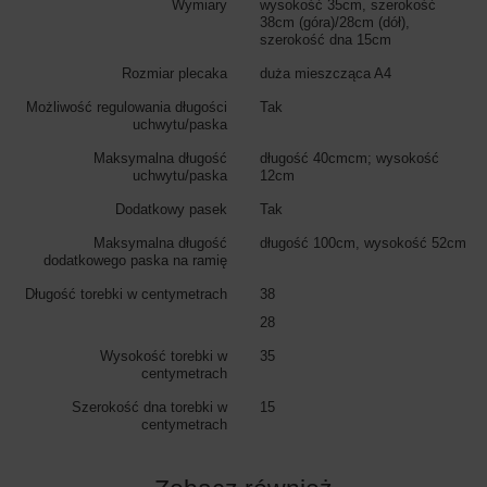
Wymiary
wysokość 35cm, szerokość
38cm (góra)/28cm (dół),
szerokość dna 15cm
Rozmiar plecaka
duża mieszcząca A4
Możliwość regulowania długości
Tak
uchwytu/paska
Maksymalna długość
długość 40cmcm; wysokość
uchwytu/paska
12cm
Dodatkowy pasek
Tak
Maksymalna długość
długość 100cm, wysokość 52cm
dodatkowego paska na ramię
Długość torebki w centymetrach
38
28
Wysokość torebki w
35
centymetrach
Szerokość dna torebki w
15
centymetrach