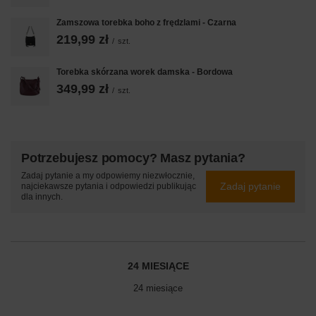
Zamszowa torebka boho z frędzlami - Czarna
219,99 zł
/
szt.
Torebka skórzana worek damska - Bordowa
349,99 zł
/
szt.
Potrzebujesz pomocy? Masz pytania?
Zadaj pytanie a my odpowiemy niezwłocznie,
Zadaj pytanie
najciekawsze pytania i odpowiedzi publikując
dla innych.
24 MIESIĄCE
24 miesiące