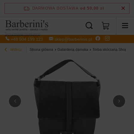
DARMOWA DOSTAWA
od 50,00 zł
Sprzedaż hurtowa
+48 504 199 123
sklep@barberinis.pl
Wstecz
Strona główna
Galanteria damska
Torba skórzana Shopper 