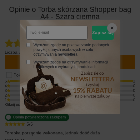
Opinie o Torba skórzana Shopper bag
A4 - Szara ciemna
Zapisz się
5.00
Wyrażam zgodę na przetwarzanie podanych
powyżej danych osobowych w celu
Liczba wystawionych opinii: 2
otrzymywania newslettera
Napisz swoją opinię
Wyrażam zgodę na otrzymywanie informacji
handlowych o wybranych produktach.
Pokaż tylko opinie potwierdzone zakupem
5
2
4
0
3
0
2
0
1
0
Kliknij ocenę aby filtrować opinie
Opinia potwierdzona zakupem
5/5
Torebka porządnie wykonana, jednak dość duża