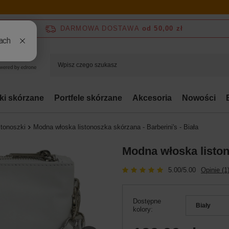
DARMOWA DOSTAWA
od 50,00 zł
bki skórzane
Portfele skórzane
Akcesoria
Nowości
stonoszki
Modna włoska listonoszka skórzana - Barberini's - Biała
Modna włoska listono
5.00/5.00
Opinie (1
Dostępne
Biały
kolory