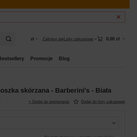
0,00 zł
zł
Zaloguj się
Listy zakupowe
Bestsellery
Promocje
Blog
szka skórzana - Barberini's - Biała
)
+ Dodaj do porównania
Dodaj do listy zakupowej