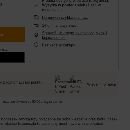
Produkt dostępny w bardzo małej ilości
zt.
Wysyłka
w poniedziałek
(1 szt. w
magazynie)
Darmowa i szybka dostawa
14
dni na łatwy zwrot
Sprawdź, w którym sklepie obejrzysz i
ka
kupisz od ręki
Bezpieczne zakupy
rzez:
o paczkomatu lub punktu
Więcej informacji
ych przy zamówieniu od
50,00 zł
są za darmo.
istonoszek tworzą trzy połączone ze sobą kieszenie oraz krótki pasek
 włoskie listonoszki to absolutny must have w szafie kobiet