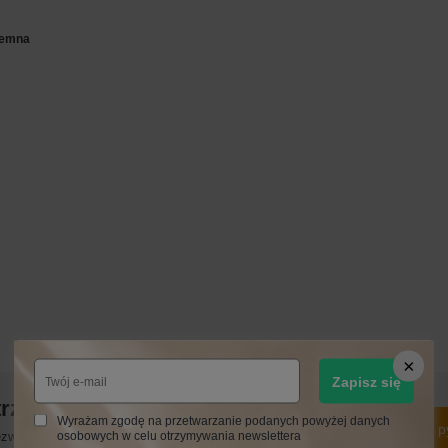
ciemna
Zapisz się
trzebujesz pomocy? Masz pytania?
Wyrażam zgodę na przetwarzanie podanych powyżej danych
Zadaj p
osobowych w celu otrzymywania newslettera
włocznie, najciekawsze pytania i odpowiedzi publikując dla