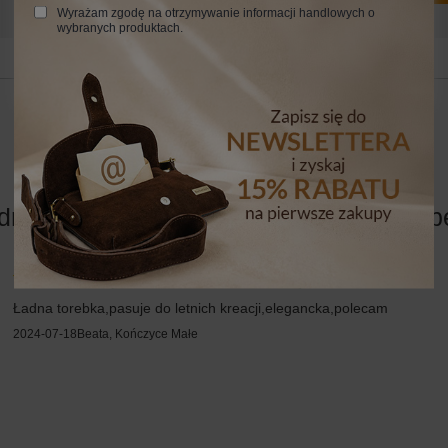
innych.
Wyrażam zgodę na otrzymywanie informacji handlowych o
wybranych produktach.
24 MIESIĄCE
24 miesiące
na włoska listonoszka skórzana - Barber
5/5
Opinia potwierdzona zakupem
Ładna torebka,pasuje do letnich kreacji,elegancka,polecam
2024-07-18
Beata, Kończyce Małe