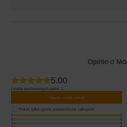
Opinie o Mod
5.00
Liczba wystawionych opinii: 1
Napisz swoją opinię
Pokaż tylko opinie potwierdzone zakupem
5
1
4
0
3
0