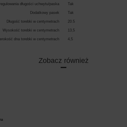
regulowania długości uchwytu/paska
Tak
Dodatkowy pasek
Tak
Długość torebki w centymetrach
20.5
Wysokość torebki w centymetrach
13,5
erokość dna torebki w centymetrach
4,5
Zobacz również
na