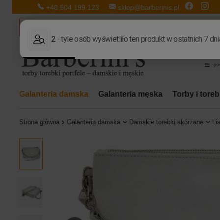
+48 504 199 123
sklep@barberinis.pl
Galanteria damska
Galanteria męska
Torby i tore
Strona główna
Galanteria damska
Damskie torebki skórzane
Li