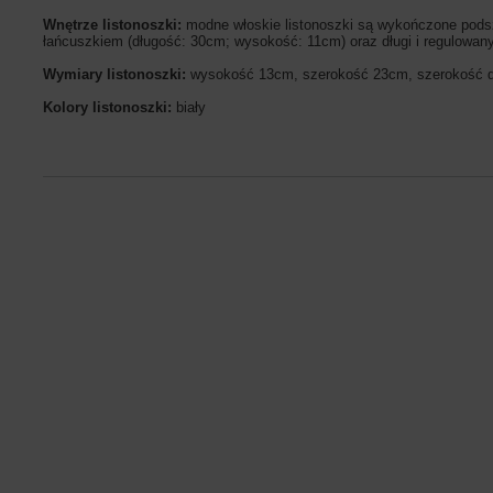
Wnętrze listonoszki:
modne włoskie listonoszki są wykończone pods
łańcuszkiem (długość: 30cm; wysokość: 11cm) oraz długi i regulowa
Wymiary listonoszki:
wysokość 13cm, szerokość 23cm, szerokość
Kolory listonoszki:
biały