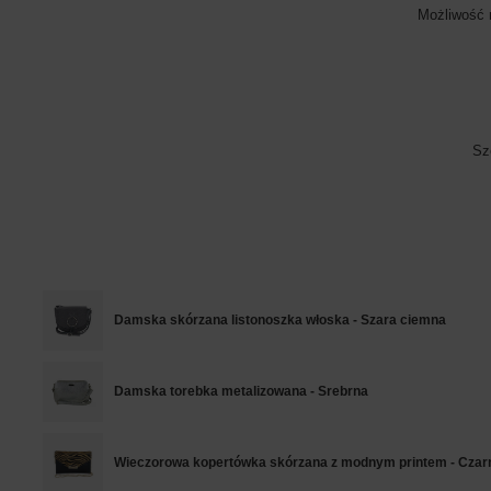
Możliwość 
Sz
Damska skórzana listonoszka włoska - Szara ciemna
Damska torebka metalizowana - Srebrna
Wieczorowa kopertówka skórzana z modnym printem - Czar