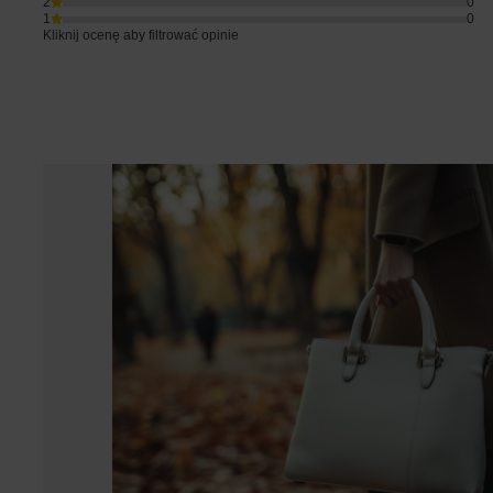
2
0
1
0
Kliknij ocenę aby filtrować opinie