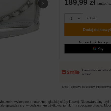
189,99 zł
brutto
/
s
z
1
szt.
Dodaj do koszy
Możesz kupić także pop
Darmowa dostawa d
odbioru
Smile - dostawy ze sklepów internetow
szech, wykonane z naturalnej, gładkiej skóry licowej. Niepowtarzalny styl l
le sprawdza się w codziennym użytkowaniu jak i na specjalne okazje. Modne