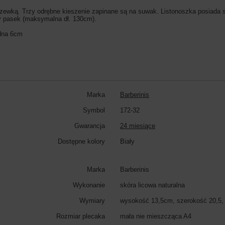
zewką. Trzy odrębne kieszenie zapinane są na suwak.
Listonoszka posiada 
ny pasek (maksymalna dł. 130cm).
 dna 6cm
Marka
Barberinis
Symbol
172-32
Gwarancja
24 miesiące
Dostępne kolory
Biały
Marka
Barberinis
Wykonanie
skóra licowa naturalna
Wymiary
wysokość 13,5cm, szerokość 20,5,
Rozmiar plecaka
mała nie mieszcząca A4