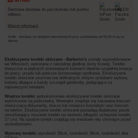
Darmowa dostawa do paczkomatu lub punktu
odbioru
Więcej informacji
Smile - dostawy ze sklepów internetowych przy zamówieniu od
50,00 zł
są za
darmo.
Ekskluzywne torebki skórzane - Barberini's
zostały wyprodukowane
we Włoszech, wykonane z naturalnej gładkiej skóry licowej. Torebki
klasyczne w pięknych stonowanych kolorach idealnie uzupełnią kreacje
do pracy, urzędu lub podczas biznesowego spotkania. Ekskluzywne
torebki skórzane urozmaicone delikatnymi złotymi ozdobami wybiorą
kobiety dbające o każdy szczegół garderoby, podążające za
najnowszymi trendami.
Wnętrze torebki:
jednokomorowe ekskluzywne torebki skórzane
wykończone są podszewką. Wewnątrz znajduje się zasuwana kieszeń
mieszcząca dokumenty, klucze lub mniejsze kosmetyki oraz kieszeń
na telefon. Ekskluzywne torebki skórzane posiadają dodatkowy pasek
umożliwiający noszenie torebki na ramieniu (długość uchwytów torebki
17 cm). Na spodzie torebki znajdują się metalowe nity chroniące przed
uszkodzeniami.
Wymiary torebki:
wysokość 30cm, szerokość 38cm, szerokość dna
13,5cm