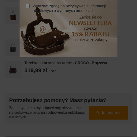
Wyrażam zgodę na otrzymywanie informacji
PROMOCJA
handlowych o wybranych produktach.
Torebka skórzana shopper na ramię - Brązowa
237,99 zł
/
szt.
Najniższa cena z 30 dni przed obniżką:
339,99 zł
-30%
Torebka codzienna skórzana damska - Szara ciemna
269,99 zł
/
szt.
Torebka skórzana na ramię - CROCO - Brązowa
319,99 zł
/
szt.
Potrzebujesz pomocy? Masz pytania?
Zadaj pytanie a my odpowiemy niezwłocznie,
Zadaj pytanie
najciekawsze pytania i odpowiedzi publikując
dla innych.