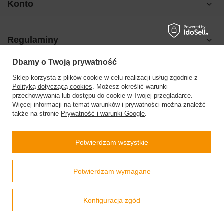
Konto
Regulaminy
Dbamy o Twoją prywatność
Pomoc
Sklep korzysta z plików cookie w celu realizacji usług zgodnie z
Polityką dotyczącą cookies
. Możesz określić warunki
przechowywania lub dostępu do cookie w Twojej przeglądarce.
Więcej informacji na temat warunków i prywatności można znaleźć
także na stronie
Prywatność i warunki Google
.
504199123
sklep@barberinis.pl
Potwierdzam wszystkie
Barberini’s
,
Leśna 7d
,
32-087
Bibice
Prawdziwe
Potwierdzam wymagane
opinie klientów
4.9
/ 5.0
W sklepie prezentujemy ceny brutto (z VAT).
Stawki VAT dla konsumentów z kraju:
Polska
.
799 opinii
Konfiguracja zgód