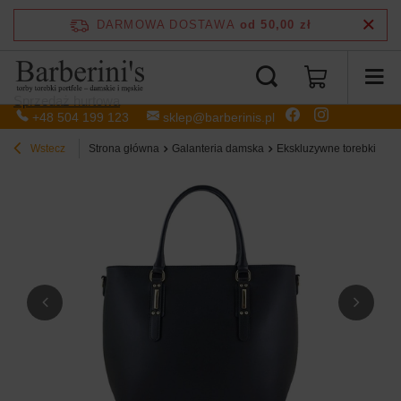
DARMOWA DOSTAWA
od 50,00 zł
Sprzedaż hurtowa
+48 504 199 123
sklep@barberinis.pl
Wstecz
Strona główna
Galanteria damska
Ekskluzywne torebki skórz