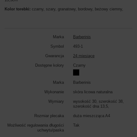
Kolor torebki:
czarny, szary, granatowy, bordowy, beżowy ciemny,
Marka
Barberinis
Symbol
493-1
Gwarancja
24 miesiące
Dostępne kolory
Czarny
Marka
Barberinis
Wykonanie
skóra licowa naturalna
Wymiary
wysokość 30, szerokość 38,
szerokość dna 13,5,
Rozmiar plecaka
duża mieszcząca A4
Możliwość regulowania długości
Tak
uchwytu/paska