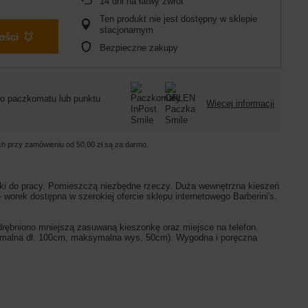
14
dni na łatwy zwrot
Ten produkt nie jest dostępny w sklepie
stacjonarnym
ości
Bezpieczne zakupy
o paczkomatu lub punktu
Więcej informacji
ych przy zamówieniu od
50,00 zł
są za darmo.
bki do pracy. Pomieszczą niezbędne rzeczy. Duża wewnętrzna kieszeń
orek dostępna w szerokiej ofercie sklepu internetowego Barberini's.
rębniono mniejszą zasuwaną kieszonkę oraz miejsce na telefon.
ksymalna dł. 100cm, maksymalna wys. 50cm). Wygodna i poręczna