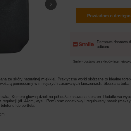
Powiadom o dostępn
Darmowa dostawa d
odbioru
Smile - dostawy ze sklepów internetow
a ze skóry naturalnej miękkiej. Praktyczne worki skórzane to idealne tore
twością pomieścimy w mniejszych zasuwanych kieszeniach. Skórzana torba - w
ewką. Komorę główną dzieli na pół duża zasuwana kieszeń. Dodatkowo wyod
ez regulacji (dł. 44cm, wys. 17cm) oraz dodatkowy i regulowany pasek (ma
elefonu lub portfela.
2cm