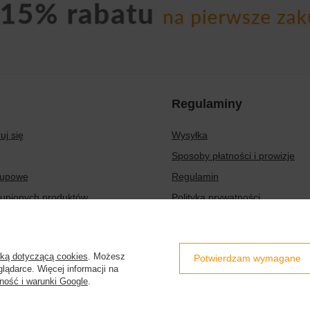
Regulaminy
uj się
Wysyłka
Sposoby płatności i prowizje
kupowe
Regulamin
kupionych produktów
Polityka prywatności
transakcji
Odstąpienie od umowy
aty
Zarządzaj plikami cookie
yką dotyczącą cookies
. Możesz
Potwierdzam wymagane
er
lądarce. Więcej informacji na
ność i warunki Google
.
7d
,
32-087
Bibice