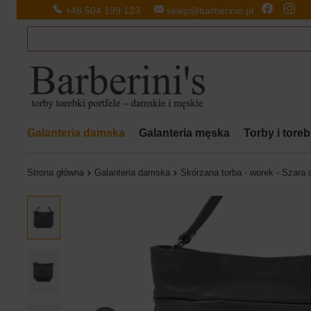
+48 504 199 123
sklep@barberinis.pl
Galanteria damska
Galanteria męska
Torby i tore
Strona główna
Galanteria damska
Skórzana torba - worek - Szara