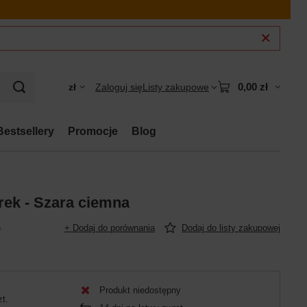
0,00 zł
zł
Zaloguj się
Listy zakupowe
Bestsellery
Promocje
Blog
rek - Szara ciemna
)
+ Dodaj do porównania
Dodaj do listy zakupowej
Produkt niedostępny
zt.