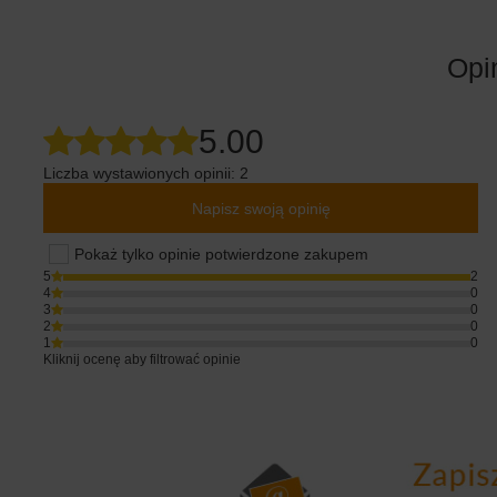
Opi
5.00
Liczba wystawionych opinii: 2
Napisz swoją opinię
Pokaż tylko opinie potwierdzone zakupem
5
2
4
0
3
0
2
0
1
0
Kliknij ocenę aby filtrować opinie