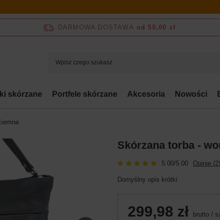
DARMOWA DOSTAWA
od 50,00 zł
bki skórzane
Portfele skórzane
Akcesoria
Nowości
 ciemna
Skórzana torba - wo
5.00/5.00
Opinie (2
Domyślny opis krótki
299,98 zł
brutto
/
s