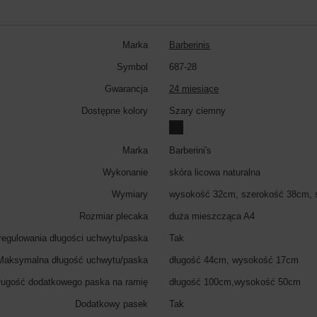
Marka
Barberinis
Symbol
687-28
Gwarancja
24 miesiące
Dostępne kolory
Szary ciemny
Marka
Barberini's
Wykonanie
skóra licowa naturalna
Wymiary
wysokość 32cm, szerokość 38cm, 
Rozmiar plecaka
duża mieszcząca A4
regulowania długości uchwytu/paska
Tak
Maksymalna długość uchwytu/paska
długość 44cm, wysokość 17cm
ugość dodatkowego paska na ramię
długość 100cm,wysokość 50cm
Dodatkowy pasek
Tak