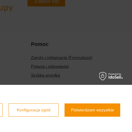
Pomoc
Zwroty i reklamacje [Formularze]
Pytania i odpowiedzi
Szybka wysyłka
Prawdziwe
opinie klientów
4.9
/ 5.0
Konfiguracja zgód
Potwierdzam wszystkie
799 opinii