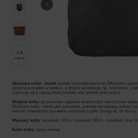
+
4
więcej
Skórzana torba - worek
została wyprodukowana we Włoszech, wykonan
utrzyma porządek w torebce, a drobne przedmioty np. kosmetyki, z ła
Zapoznaj się z naszą ofertą torebek oraz portfeli skórzanych.
Wnętrze torby:
przestronne i pojemne wnętrze jest wykończone podsz
Skórzana torba - worek jest zasuwana, posiada doczepiany uchwyt b
kieszeń zewnętrzna zasuwana umożliwia szybki dostęp np. do kluczy, t
Wymiary torby:
wysokość 32cm, szerokość 38cm, szerokość dna 1
Kolor torby:
szary ciemny