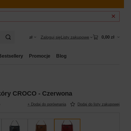
0,00 zł
zł
Zaloguj się
Listy zakupowe
Bestsellery
Promocje
Blog
skóry CROCO - Czerwona
)
+ Dodaj do porównania
Dodaj do listy zakupowej