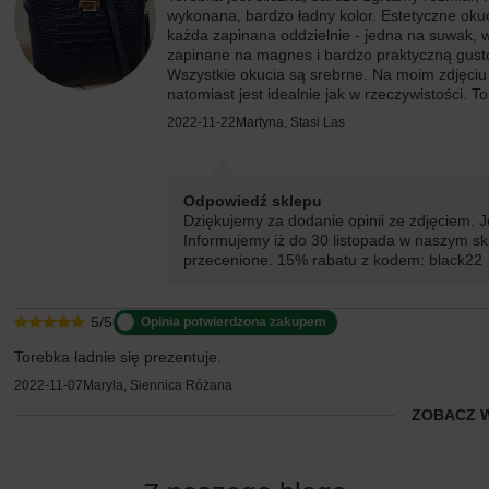
wykonana, bardzo ładny kolor. Estetyczne okuc
każda zapinana oddzielnie - jedna na suwak, 
zapinane na magnes i bardzo praktyczną gusto
Wszystkie okucia są srebrne. Na moim zdjęciu ś
natomiast jest idealnie jak w rzeczywistości. 
2022-11-22
Martyna, Stasi Las
Odpowiedź sklepu
Dziękujemy za dodanie opinii ze zdjęciem. J
Informujemy iż do 30 listopada w naszym skl
przecenione. 15% rabatu z kodem: black22
5/5
Opinia potwierdzona zakupem
Torebka ładnie się prezentuje.
2022-11-07
Maryla, Siennica Różana
ZOBACZ 