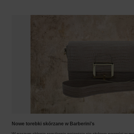
Nowe torebki skórzane w Barberini's
W naszym sklepie regularnie pojawiają się stylowe nowości w m