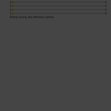
4
0
3
0
2
0
1
0
Kliknij ocenę aby filtrować opinie