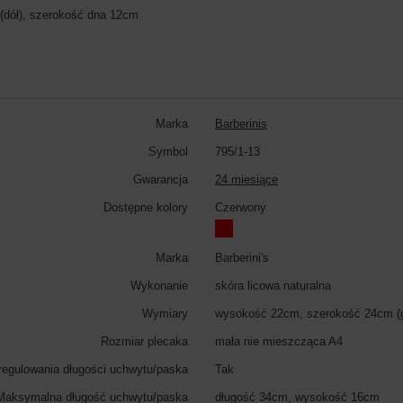
(dół), szerokość dna 12cm
Marka
Barberinis
Symbol
795/1-13
Gwarancja
24 miesiące
Dostępne kolory
Czerwony
Marka
Barberini's
Wykonanie
skóra licowa naturalna
Wymiary
wysokość 22cm, szerokość 24cm (g
Rozmiar plecaka
mała nie mieszcząca A4
regulowania długości uchwytu/paska
Tak
Maksymalna długość uchwytu/paska
długość 34cm, wysokość 16cm