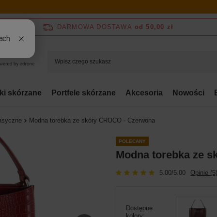
DARMOWA DOSTAWA
od 50,00 zł
bki skórzane
Portfele skórzane
Akcesoria
Nowości
asyczne
Modna torebka ze skóry CROCO - Czerwona
POLECANY
Modna torebka ze 
5.00/5.00
Opinie (5
Dostępne
kolory