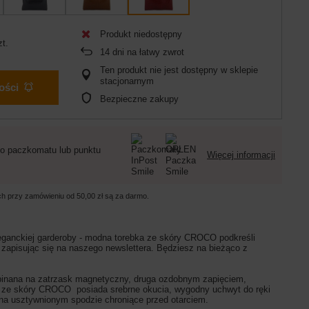
Produkt niedostępny
zt.
14
dni na łatwy zwrot
Ten produkt nie jest dostępny w sklepie
stacjonarnym
ości
Bezpieczne zakupy
o paczkomatu lub punktu
Więcej informacji
ych przy zamówieniu od
50,00 zł
są za darmo.
eganckiej garderoby - modna torebka ze skóry CROCO podkreśli
 zapisując się na naszego newslettera. Będziesz na bieżąco z
apinana na zatrzask magnetyczny, druga ozdobnym zapięciem,
bka ze skóry CROCO posiada srebrne okucia, wygodny uchwyt do ręki
a usztywnionym spodzie chroniące przed otarciem.