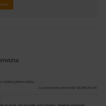
ytanie
zerwona
 z dobrej jakości skóry.
Czy opinia była pomocna?
Tak
0
Nie
0
nie za duża, nie za mała, jest sztywna. Świetnie starannie