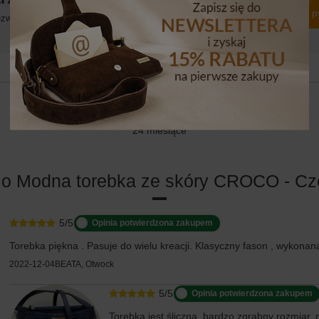
Zadaj p
włocznie, najciekawsze pytania i odpowiedzi publikując dla
innych.
24 MIESIĄCE
24 miesiące
 o Modna torebka ze skóry CROCO - C
5/5
Opinia potwierdzona zakupem
Torebka piękna . Pasuje do wielu kreacji. Klasyczny fason , wykonana
2022-12-04
BEATA, Otwock
5/5
Opinia potwierdzona zakupem
Torebka jest śliczna, bardzo zgrabny rozmiar, 