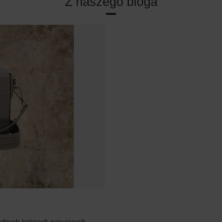
Z naszego bloga
odnych kolorach pasujących