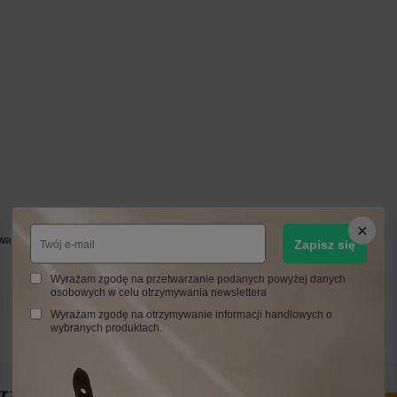
owa
Zapisz się
Wyrażam zgodę na przetwarzanie podanych powyżej danych
osobowych w celu otrzymywania newslettera
Wyrażam zgodę na otrzymywanie informacji handlowych o
wybranych produktach.
trzebujesz pomocy? Masz pytania?