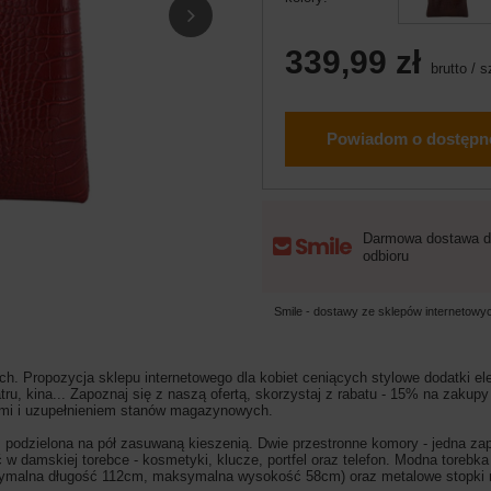
339,99 zł
brutto
/
s
Powiadom o dostępn
Darmowa dostawa d
odbioru
Smile - dostawy ze sklepów internetow
. Propozycja sklepu internetowego dla kobiet ceniących stylowe dodatki el
ru, kina...
Zapoznaj się z naszą ofertą, skorzystaj z rabatu - 15% na zakupy
cjami i uzupełnieniem stanów magazynowych.
 podzielona na pół zasuwaną kieszenią. Dwie przestronne komory - jedna z
 w damskiej torebce - kosmetyki, klucze, portfel oraz telefon. Modna tore
ymalna długość 112cm, maksymalna wysokość 58cm) oraz metalowe stopki n