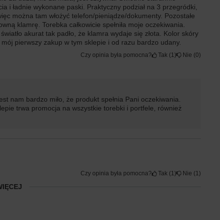
ia i ładnie wykonane paski. Praktyczny podział na 3 przegródki,
więc można tam włożyć telefon/pieniądze/dokumenty. Pozostałe
wną klamrę. Torebka całkowicie spełniła moje oczekiwania.
wiatło akurat tak padło, że klamra wydaje się złota. Kolor skóry
To mój pierwszy zakup w tym sklepie i od razu bardzo udany.
Czy opinia była pomocna?
Tak
1
Nie
0
est nam bardzo miło, że produkt spełnia Pani oczekiwania.
epie trwa promocja na wszystkie torebki i portfele, również
Czy opinia była pomocna?
Tak
1
Nie
1
WIĘCEJ