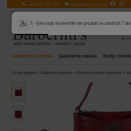
+48 504 199 123
sklep@barberinis.pl
Galanteria damska
Galanteria męska
Torby i tore
Strona główna
Galanteria damska
Damskie torebki skórzane
Kl