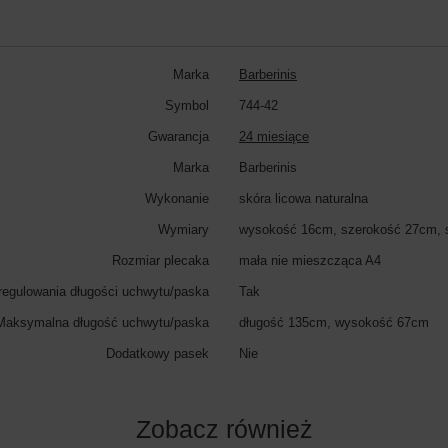
Marka
Barberinis
Symbol
744-42
Gwarancja
24 miesiące
Marka
Barberinis
Wykonanie
skóra licowa naturalna
Wymiary
wysokość 16cm, szerokość 27cm, 
Rozmiar plecaka
mała nie mieszcząca A4
regulowania długości uchwytu/paska
Tak
Maksymalna długość uchwytu/paska
długość 135cm, wysokość 67cm
Dodatkowy pasek
Nie
Zobacz również