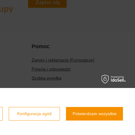
Pomoc
Zwroty i reklamacje [Formularze]
Pytania i odpowiedzi
Szybka wysyłka
Prawdziwe
opinie klientów
4.9
/ 5.0
Konfiguracja zgód
Potwierdzam wszystkie
799 opinii