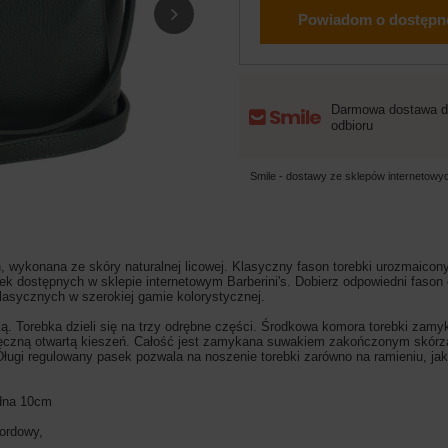
Powiadom o dostępn
Darmowa dostawa d
odbioru
Smile - dostawy ze sklepów internetow
wykonana ze skóry naturalnej licowej. Klasyczny fason torebki urozmaicony
k dostępnych w sklepie internetowym Barberini's. Dobierz odpowiedni fason o
klasycznych w szerokiej gamie kolorystycznej.
. Torebka dzieli się na trzy odrębne części. Środkowa komora torebki zam
poręczną otwartą kieszeń. Całość jest zamykana suwakiem zakończonym skórz
Długi regulowany pasek pozwala na noszenie torebki zarówno na ramieniu, ja
 dna 10cm
bordowy,