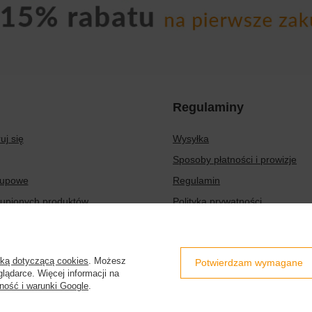
Regulaminy
uj się
Wysyłka
Sposoby płatności i prowizje
kupowe
Regulamin
kupionych produktów
Polityka prywatności
transakcji
Odstąpienie od umowy
aty
Zarządzaj plikami cookie
yką dotyczącą cookies
. Możesz
Potwierdzam wymagane
er
lądarce. Więcej informacji na
ność i warunki Google
.