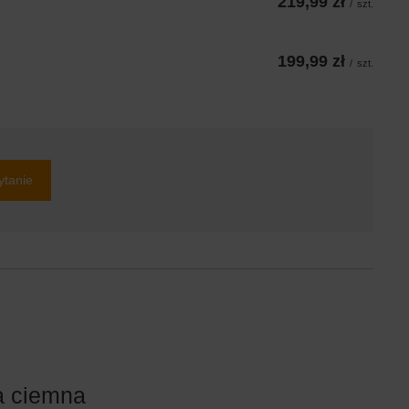
219,99 zł
/
szt.
199,99 zł
/
szt.
ytanie
a ciemna