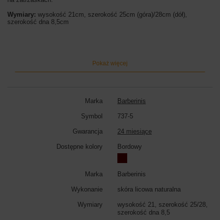
Wymiary:
wysokość 21cm, szerokość 25cm (góra)/28cm (dół),
szerokość dna 8,5cm
Kolor:
czarny, czerwony, granatowy, bordowy, zielony, szary jasny,
różowy pudrowy, szary ciemny, beżowy,
Pokaż więcej
Marka
Barberinis
Symbol
737-5
Gwarancja
24 miesiące
Dostępne kolory
Bordowy
Marka
Barberinis
Wykonanie
skóra licowa naturalna
Wymiary
wysokość 21, szerokość 25/28,
szerokość dna 8,5