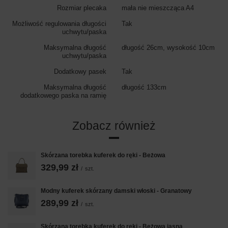
Rozmiar plecaka
mała nie mieszcząca A4
Możliwość regulowania długości
Tak
uchwytu/paska
Maksymalna długość
długość 26cm, wysokość 10cm
uchwytu/paska
Dodatkowy pasek
Tak
Maksymalna długość
długość 133cm
dodatkowego paska na ramię
Zobacz również
Skórzana torebka kuferek do ręki - Beżowa
329,99 zł
/
szt.
Modny kuferek skórzany damski włoski - Granatowy
289,99 zł
/
szt.
Skórzana torebka kuferek do ręki - Beżowa jasna