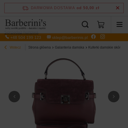
DARMOWA DOSTAWA
od 50,00 zł
Sprzedaż hurtowa
+48 504 199 123
sklep@barberinis.pl
Wstecz
Strona główna
Galanteria damska
Kuferki damskie skórzane