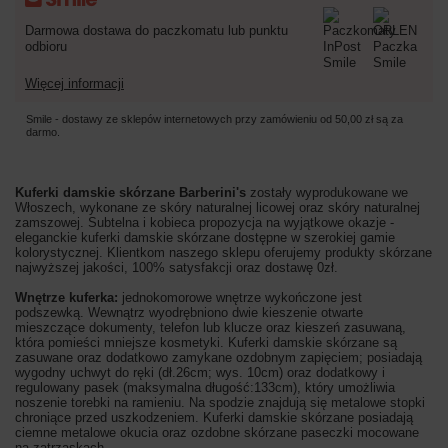
Darmowa dostawa do paczkomatu lub punktu
odbioru
Więcej informacji
Smile - dostawy ze sklepów internetowych przy zamówieniu od
50,00 zł
są za
darmo.
Kuferki damskie skórzane Barberini's
zostały wyprodukowane we
Włoszech, wykonane ze skóry naturalnej licowej oraz skóry naturalnej
zamszowej. Subtelna i kobieca propozycja na wyjątkowe okazje -
eleganckie kuferki damskie skórzane dostępne w szerokiej gamie
kolorystycznej. Klientkom naszego sklepu oferujemy produkty skórzane
najwyższej jakości, 100% satysfakcji oraz dostawę 0zł.
Wnętrze kuferka:
jednokomorowe wnętrze wykończone jest
podszewką. Wewnątrz wyodrębniono dwie kieszenie otwarte
mieszczące dokumenty, telefon lub klucze oraz kieszeń zasuwaną,
która pomieści mniejsze kosmetyki. Kuferki damskie skórzane są
zasuwane oraz dodatkowo zamykane ozdobnym zapięciem; posiadają
wygodny uchwyt do ręki (dł.26cm; wys. 10cm) oraz dodatkowy i
regulowany pasek (maksymalna długość:133cm), który umożliwia
noszenie torebki na ramieniu. Na spodzie znajdują się metalowe stopki
chroniące przed uszkodzeniem. Kuferki damskie skórzane posiadają
ciemne metalowe okucia oraz ozdobne skórzane paseczki mocowane
na zatrzaskach.