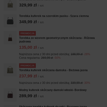
329,99 zł
/
szt.
Torebka kuferek na szerokim pasku - Szara ciemna
349,99 zł
/
szt.
PROMOCJA
Torebka ze wzorem geometrycznym skórzana - Różowa
pudrowa
135,00 zł
/
szt.
Najniższa cena z 30 dni przed obniżką:
188,99 zł
-28%
Cena regularna:
269,99 zł
-50%
PROMOCJA
Torebka kuferek skórzana damska - Beżowa jasna
237,99 zł
/
szt.
Najniższa cena z 30 dni przed obniżką:
339,99 zł
-30%
Modny kuferek skórzany damski włoski- Bordowy
289,99 zł
/
szt.
Skórzana torebka kuferek do ręki - Brązowa jasna