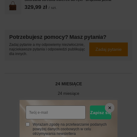
329,99 zł
/
szt.
Potrzebujesz pomocy? Masz pytania?
Zadaj pytanie a my odpowiemy niezwłocznie,
Zadaj pytanie
najciekawsze pytania i odpowiedzi publikując
dla innych.
24 MIESIĄCE
24 miesiące
Zapisz się
Napisz swoją opinię
Wyrażam zgodę na przetwarzanie podanych
powyżej danych osobowych w celu
Twoja ocena:
otrzymywania newslettera