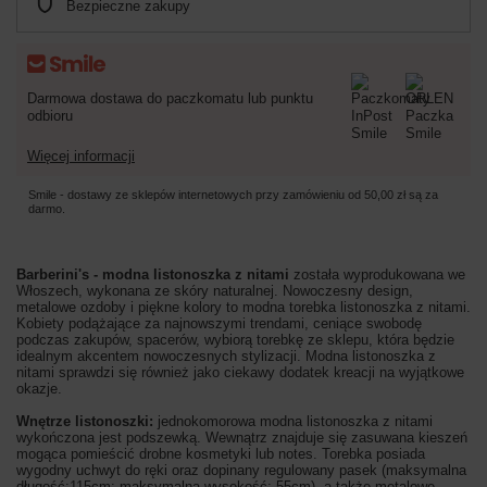
Bezpieczne zakupy
Darmowa dostawa do paczkomatu lub punktu
odbioru
Więcej informacji
Smile - dostawy ze sklepów internetowych przy zamówieniu od
50,00 zł
są za
darmo.
Barberini's - modna listonoszka z nitami
została wyprodukowana we
Włoszech, wykonana ze skóry naturalnej. Nowoczesny design,
metalowe ozdoby i piękne kolory to modna torebka listonoszka z nitami.
Kobiety podążające za najnowszymi trendami, ceniące swobodę
podczas zakupów, spacerów, wybiorą torebkę ze sklepu, która będzie
idealnym akcentem nowoczesnych stylizacji. Modna listonoszka z
nitami sprawdzi się również jako ciekawy dodatek kreacji na wyjątkowe
okazje.
Wnętrze listonoszki:
jednokomorowa modna listonoszka z nitami
wykończona jest podszewką. Wewnątrz znajduje się zasuwana kieszeń
mogąca pomieścić drobne kosmetyki lub notes. Torebka posiada
wygodny uchwyt do ręki oraz dopinany regulowany pasek (maksymalna
długość:115cm; maksymalna wysokość: 55cm), a także metalowe