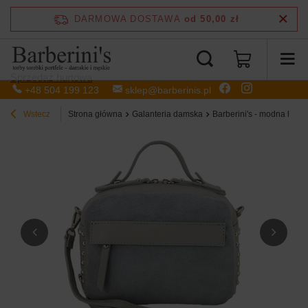
DARMOWA DOSTAWA
od 50,00 zł
Sprzedaż hurtowa
+48 504 199 123
sklep@barberinis.pl
Wstecz
Strona główna
Galanteria damska
Barberini's - modna listo