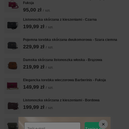
Fuksja
95,00 zł
/
szt.
Listonoszka skórzana z kieszeniami - Czarna
199,99 zł
/
szt.
Pojemna torebka skórzana dwukomorowa - Szara ciemna
229,99 zł
/
szt.
Damska skórzana listonoszka włoska - Brązowa
219,99 zł
/
szt.
Elegancka torebka wieczorowa Barberinis - Fuksja
149,99 zł
/
szt.
Listonoszka skórzana z kieszeniami - Bordowa
199,99 zł
/
szt.
PROMOCJA
Torebka skórzana na szerokim pasku - Zielona
Zapisz się