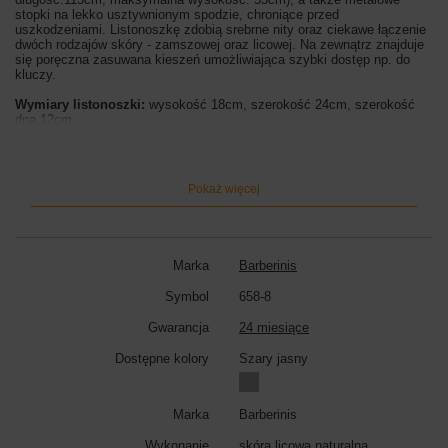
stopki na lekko usztywnionym spodzie, chroniące przed
uszkodzeniami. Listonoszkę zdobią srebrne nity oraz ciekawe łączenie
dwóch rodzajów skóry - zamszowej oraz licowej. Na zewnątrz znajduje
się poręczna zasuwana kieszeń umożliwiająca szybki dostęp np. do
kluczy.
Wymiary listonoszki:
wysokość 18cm, szerokość 24cm, szerokość
dna 12cm
Kolor listonoszki:
czarny, granatowy, szary ciemny, różowy pudrowy,
czerwony, brązowy jasny, szary jasny,
Pokaż więcej
Marka
Barberinis
Symbol
658-8
Gwarancja
24 miesiące
Dostępne kolory
Szary jasny
Marka
Barberinis
Wykonanie
skóra licowa naturalna