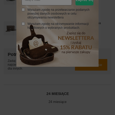
179,99 zł
/
szt.
Wyrażam zgodę na przetwarzanie podanych
Najniższa cena z 30 dni przed obniżką:
239,99 zł
-25%
powyżej danych osobowych w celu
Cena regularna:
299,99 zł
-40%
otrzymywania newslettera
Wizytowa torebka damska Barberinis - Beżowa ciemna
Wyrażam zgodę na otrzymywanie informacji
handlowych o wybranych produktach.
209,99 zł
/
szt.
Potrzebujesz pomocy? Masz pytania?
Zadaj pytanie a my odpowiemy niezwłocznie,
Zadaj pytanie
najciekawsze pytania i odpowiedzi publikując
dla innych.
24 MIESIĄCE
24 miesiące