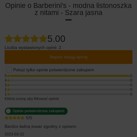
Opinie o Barberini's - modna listonoszka
z nitami - Szara jasna
5.00
Liczba wystawionych opinii: 2
Napisz swoją opinię
Pokaż tylko opinie potwierdzone zakupem
5
2
4
0
3
0
2
0
1
0
Kliknij ocenę aby filtrować opinie
Opinia potwierdzona zakupem
5/5
Bardzo ładna,towar zgodny z opisem.
2023-03-22