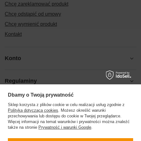
Chcę zareklamować produkt
Chcę odstąpić od umowy
Chcę wymienić produkt
Kontakt
Konto
Regulaminy
Dbamy o Twoją prywatność
Pomoc
Sklep korzysta z plików cookie w celu realizacji usług zgodnie z
Polityką dotyczącą cookies
. Możesz określić warunki
przechowywania lub dostępu do cookie w Twojej przeglądarce.
Więcej informacji na temat warunków i prywatności można znaleźć
także na stronie
Prywatność i warunki Google
.
504199123
sklep@barberinis.pl