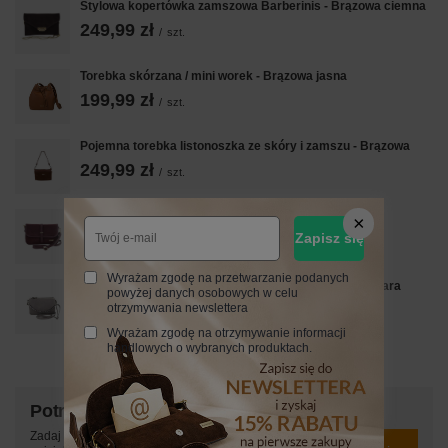
Stylowa kopertówka zamszowa Barberinis - Brązowa ciemna
249,99 zł
/
szt.
Torebka skórzana / mini worek - Brązowa jasna
199,99 zł
/
szt.
Pojemna torebka listonoszka ze skóry i zamszu - Brązowa
249,99 zł
/
szt.
Zamszowa torebka damska Barberinis - Bordowa
250,00 zł
Zapisz się
/
szt.
Wyrażam zgodę na przetwarzanie podanych
Modna włoska listonoszka skórzana - Barberini's - Szara
powyżej danych osobowych w celu
jasna
otrzymywania newslettera
189,99 zł
/
szt.
Wyrażam zgodę na otrzymywanie informacji
handlowych o wybranych produktach.
Potrzebujesz pomocy? Masz pytania?
Zadaj pytanie a my odpowiemy niezwłocznie,