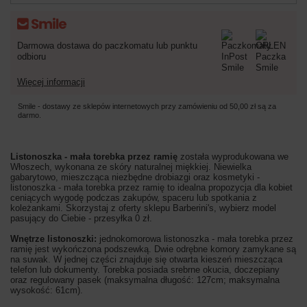
Darmowa dostawa do paczkomatu lub punktu
odbioru
Więcej informacji
Smile - dostawy ze sklepów internetowych przy zamówieniu od
50,00 zł
są za
darmo.
Listonoszka - mała torebka przez ramię
została wyprodukowana we
Włoszech, wykonana ze skóry naturalnej miękkiej. Niewielka
gabarytowo, mieszcząca niezbędne drobiazgi oraz kosmetyki -
listonoszka - mała torebka przez ramię to idealna propozycja dla kobiet
ceniących wygodę podczas zakupów, spaceru lub spotkania z
koleżankami. Skorzystaj z oferty sklepu Barberini's, wybierz model
pasujący do Ciebie - przesyłka 0 zł.
Wnętrze listonoszki:
jednokomorowa listonoszka - mała torebka przez
ramię jest wykończona podszewką. Dwie odrębne komory zamykane są
na suwak. W jednej części znajduje się otwarta kieszeń mieszcząca
telefon lub dokumenty. Torebka posiada srebrne okucia, doczepiany
oraz regulowany pasek (maksymalna długość: 127cm; maksymalna
wysokość: 61cm).