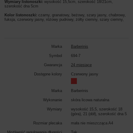
Wymiary listonoszki:
wysokość 15,5cm, szerokość 18/21cm,
szerokość dna 5cm
Kolor listonoszki:
czarny, granatowy, beżowy, szary jasny, chabrowy,
fuksja, czerwony jasny, różowy pudrowy, żółty ciemny, szary ciemny,
Marka
Barberinis
Symbol
694-7
Gwarancja
24 miesiące
Dostępne kolory
Czerwony jasny
Marka
Barberinis
Wykonanie
skóra licowa naturalna
Wymiary
wysokość 15,5, szerokość 18
(góra), 21 (dół), szerokość dna 5
Rozmiar plecaka
mała nie mieszcząca A4
Możliwość regulowania długości
Tak