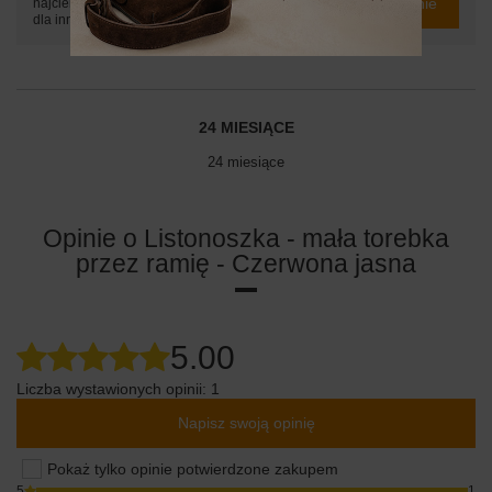
Zadaj pytanie
najciekawsze pytania i odpowiedzi publikując
dla innych.
24 MIESIĄCE
24 miesiące
Opinie o Listonoszka - mała torebka
przez ramię - Czerwona jasna
5.00
Liczba wystawionych opinii: 1
Napisz swoją opinię
Pokaż tylko opinie potwierdzone zakupem
5
1