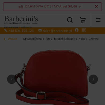
DARMOWA DOSTAWA
od 50,00 zł
Sprzedaż hurtowa
+48 504 199 123
sklep@barberinis.pl
Wstecz
Strona główna
Torby i torebki skórzane
Kolor
Czerwony