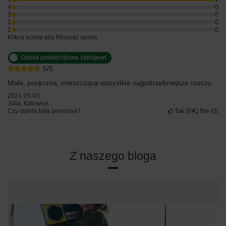
4
0
3
0
2
0
1
0
Kliknij ocenę aby filtrować opinie
Opinia potwierdzona zakupem
5/5
Mała, poręczna, mieszcząca wszystkie najpotrzebniejsze rzeczy
2021-05-03
Julia, Katowice
Czy opinia była pomocna?
Tak
0
Nie
0
Z naszego bloga