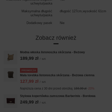
uchwytu/paska
Maksymalna długość
długość 127cm,wysokość 61cm
uchwytu/paska
Dodatkowy pasek
Nie
Zobacz również
Modna włoska listonoszka skórzana - Beżowy
189,99 zł
/
szt.
PROMOCJA
Mała torebka listonoszka skórzana - Beżowa ciemna
127,99 zł
/
szt.
Najniższa cena z 30 dni przed obniżką:
159,99 zł
-20%
Stylowa kopertówka zamszowa Barberinis - Bordowa
249,99 zł
/
szt.