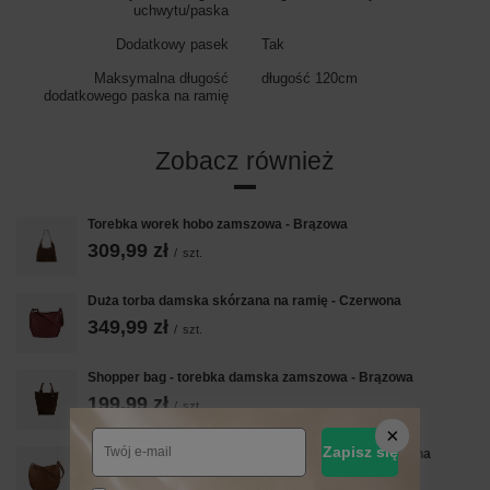
uchwytu/paska
Dodatkowy pasek
Tak
Maksymalna długość
długość 120cm
dodatkowego paska na ramię
Zobacz również
Torebka worek hobo zamszowa - Brązowa
309,99 zł
/
szt.
Duża torba damska skórzana na ramię - Czerwona
349,99 zł
/
szt.
Shopper bag - torebka damska zamszowa - Brązowa
199,99 zł
/
szt.
Zapisz się
Duża torba damska skórzana na ramię - Brązowa jasna
349,99 zł
/
szt.