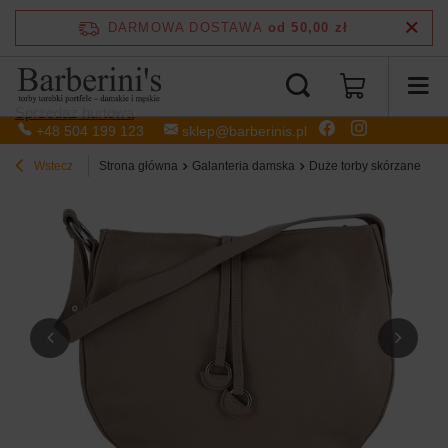
DARMOWA DOSTAWA
od 50,00 zł
Sprzedaż hurtowa
+48 504 199 123
sklep@barberinis.pl
Wstecz
Strona główna
Galanteria damska
Duże torby skórzane - B