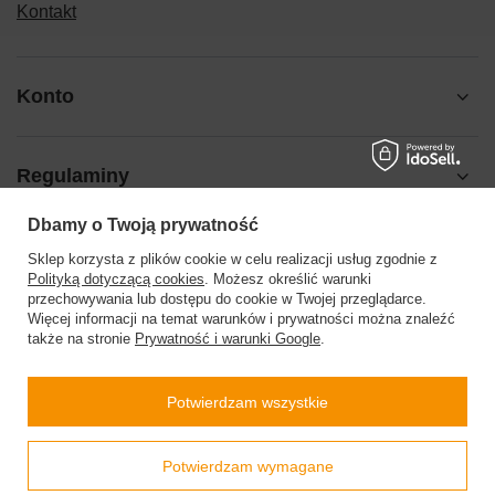
Kontakt
Konto
Regulaminy
Dbamy o Twoją prywatność
Pomoc
Sklep korzysta z plików cookie w celu realizacji usług zgodnie z
Polityką dotyczącą cookies
. Możesz określić warunki
przechowywania lub dostępu do cookie w Twojej przeglądarce.
Więcej informacji na temat warunków i prywatności można znaleźć
także na stronie
Prywatność i warunki Google
.
504199123
sklep@barberinis.pl
Potwierdzam wszystkie
Barberini’s
,
Leśna 7d
,
32-087
Bibice
Prawdziwe
Potwierdzam wymagane
opinie klientów
4.9
/ 5.0
W sklepie prezentujemy ceny brutto (z VAT).