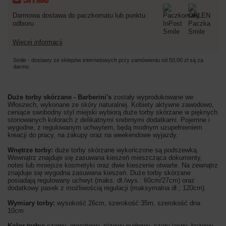
Darmowa dostawa do paczkomatu lub punktu
odbioru
Więcej informacji
Smile - dostawy ze sklepów internetowych przy zamówieniu od
50,00 zł
są za
darmo.
Duże torby skórzane - Barberini's
zostały wyprodukowane we
Włoszech, wykonane ze skóry naturalnej. Kobiety aktywne zawodowo,
ceniące swobodny styl miejski wybiorą duże torby skórzane w pięknych
stonowanych kolorach z delikatnymi srebrnymi dodatkami. Pojemne i
wygodne, z regulowanym uchwytem, będą modnym uzupełnieniem
kreacji do pracy, na zakupy oraz na weekendowe wyjazdy.
Wnętrze torby:
duże torby skórzane wykończone są podszewką.
Wewnątrz znajduje się zasuwana kieszeń mieszcząca dokumenty,
notes lub mniejsze kosmetyki oraz dwie kieszenie otwarte. Na zewnątrz
znajduje się wygodna zasuwana kieszeń. Duże torby skórzane
posiadają regulowany uchwyt (maks. dł./wys.: 60cm/27cm) oraz
dodatkowy pasek z możliwością regulacji (maksymalna dł.; 120cm).
Wymiary torby:
wysokość 26cm, szerokość 35m, szerokość dna
10cm
Kolor torby:
czarny, granatowy, różowy pudrowy, szary jasny, beżowy,