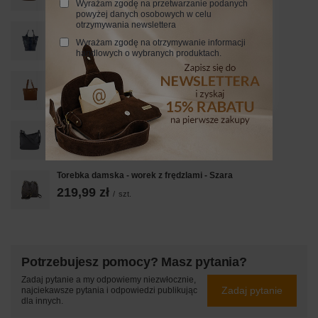
Wyrażam zgodę na przetwarzanie podanych
powyżej danych osobowych w celu
otrzymywania newslettera
Modny worek skórzany - CROCO - Granatowy
219,99 zł
Wyrażam zgodę na otrzymywanie informacji
/
szt.
handlowych o wybranych produktach.
Shopper bag - duża torebka miejska - Brązowa jasna
289,99 zł
/
szt.
Torebka skórzana worek damska - Szara ciemna
349,99 zł
/
szt.
Torebka damska - worek z frędzlami - Szara
219,99 zł
/
szt.
Potrzebujesz pomocy? Masz pytania?
Zadaj pytanie a my odpowiemy niezwłocznie,
Zadaj pytanie
najciekawsze pytania i odpowiedzi publikując
dla innych.