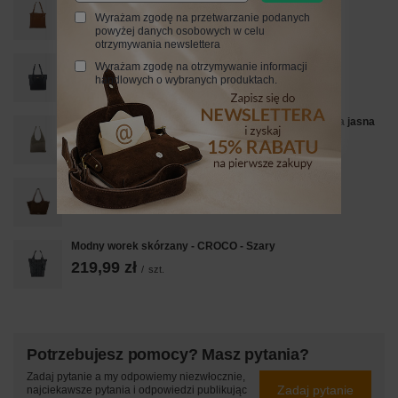
289,99 zł
Wyrażam zgodę na przetwarzanie podanych
/
szt.
powyżej danych osobowych w celu
otrzymywania newslettera
Shopper bag - duża torebka miejska - Czarna
Wyrażam zgodę na otrzymywanie informacji
289,99 zł
handlowych o wybranych produktach.
/
szt.
Modna torebka worek na szerokim uchwycie - Beżowa jasna
259,99 zł
/
szt.
Torebka damska zamszowa typu worek - Brązowa
309,90 zł
/
szt.
Modny worek skórzany - CROCO - Szary
219,99 zł
/
szt.
Potrzebujesz pomocy? Masz pytania?
Zadaj pytanie a my odpowiemy niezwłocznie,
Zadaj pytanie
najciekawsze pytania i odpowiedzi publikując