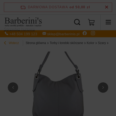
DARMOWA DOSTAWA
od 50,00 zł
Sprzedaż hurtowa
+48 504 199 123
sklep@barberinis.pl
Wstecz
Strona główna
Torby i torebki skórzane
Kolor
Szary
Tore