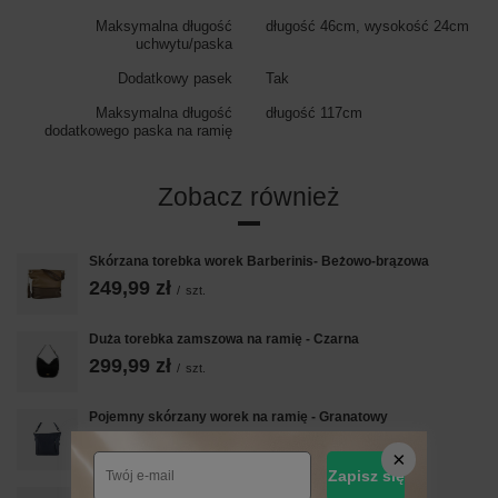
Maksymalna długość
długość 46cm, wysokość 24cm
uchwytu/paska
Dodatkowy pasek
Tak
Maksymalna długość
długość 117cm
dodatkowego paska na ramię
Zobacz również
Skórzana torebka worek Barberinis- Beżowo-brązowa
249,99 zł
/
szt.
Duża torebka zamszowa na ramię - Czarna
299,99 zł
/
szt.
Pojemny skórzany worek na ramię - Granatowy
239,99 zł
/
szt.
Zapisz się
Torebka skórzana na ramię damska - Brązowa jasna