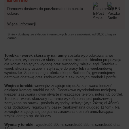
Darmowa dostawa do paczkomatu lub punktu
odbioru
Więcej informacji
Smile - dostawy ze sklepów internetowych przy zamówieniu od
50,00 zł
są za
darmo.
Torebka - worek skórzany na ramię
została wyprodukowana we
Włoszech, wykonana ze skóry naturalnej miękkiej. Idealna propozycja
dla kobiet ceniących wygodę oraz swobodny miejski styl. Torebka -
worek skórzany uzupełni stylizacje do pracy lub na weekendową
wycieczkę. Zapoznaj się z ofertą sklepu Barberini's, gwarantujemy
darmową dostawę oraz zadowolenie z zakupionych torebek i portfeli.
Wnętrze torebki:
wewnątrz znajduje się duża zasuwana kieszeń
dzieląca komorę torebki na pół. Dodatkowo wyodrębniono mniejszą
kieszeń zasuwaną i dwie otwarte mieszczące telefon, notes lub portfel.
Torebka - worek skórzany na ramię wykończona jest podszewką,
zamykana na suwak, posiada wygodny uchwyt (wys.24cm; dł.46cm)
oraz dodatkowy regulowany pasek (maksymalna długość 117cm). Na
zewnątrz znajduje się poręczna zasuwana kieszeń umożliwiająca
szybki dostęp np. do kluczy.
Wymiary torebki:
wysokość 30cm, szerokość 33cm, szerokość dna
14cm