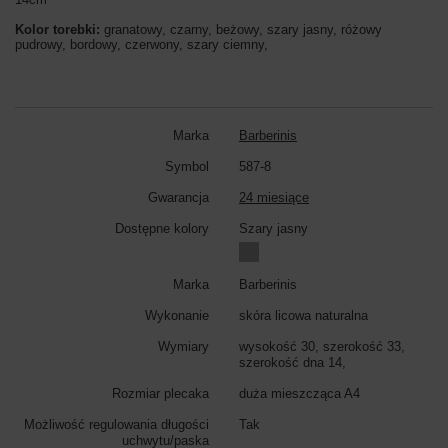
Kolor torebki:
granatowy, czarny, beżowy, szary jasny, różowy
pudrowy, bordowy, czerwony, szary ciemny,
Marka
Barberinis
Symbol
587-8
Gwarancja
24 miesiące
Dostępne kolory
Szary jasny
Marka
Barberinis
Wykonanie
skóra licowa naturalna
Wymiary
wysokość 30, szerokość 33,
szerokość dna 14,
Rozmiar plecaka
duża mieszcząca A4
Możliwość regulowania długości
Tak
uchwytu/paska