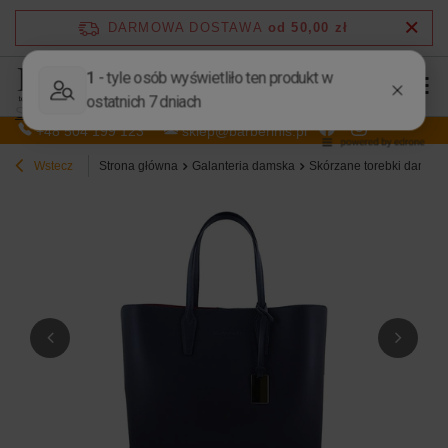
DARMOWA DOSTAWA
od 50,00 zł
Sprzedaż hurtowa
+48 504 199 123
sklep@barberinis.pl
Wstecz
Strona główna
Galanteria damska
Skórzane torebki damskie