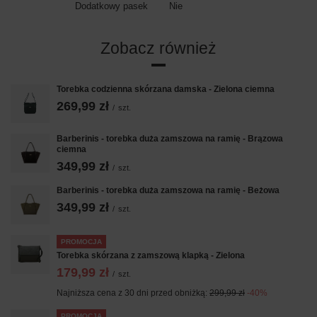
Dodatkowy pasek
Nie
Zobacz również
Torebka codzienna skórzana damska - Zielona ciemna
269,99 zł
/
szt.
Barberinis - torebka duża zamszowa na ramię - Brązowa
ciemna
349,99 zł
/
szt.
Barberinis - torebka duża zamszowa na ramię - Beżowa
349,99 zł
/
szt.
PROMOCJA
Torebka skórzana z zamszową klapką - Zielona
179,99 zł
/
szt.
Najniższa cena z 30 dni przed obniżką:
299,99 zł
-40%
PROMOCJA