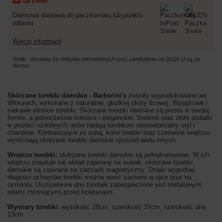
Darmowa dostawa do paczkomatu lub punktu
odbioru
Więcej informacji
Smile - dostawy ze sklepów internetowych przy zamówieniu od
50,00 zł
są za
darmo.
Skórzane torebki damskie - Barberini's
zostały wyprodukowane we
Włoszech, wykonane z naturalnej, gładkiej skóry licowej. Wyjątkowe i
ciekawe włoskie torebki. Skórzane torebki damskie są proste w swojej
formie, a jednocześnie kobiece i eleganckie. Srebrne oraz złote dodatki
w postaci ozdobnych nitów nadają torebkom niepowtarzalny styl i
charakter. Kontrastujące ze sobą, kolor torebki oraz czerwone wnętrze,
wyróżniają skórzane torebki damskie spośród wielu innych.
Wnętrze torebki:
skórzane torebki damskie są jednokomorowe. W ich
wnętrzu znajduje się wkład zapinany na suwak, skórzane torebki
damskie są zapinane na zatrzask magnetyczny. Dzięki wygodnej
długości uchwytów torebki można nosić zarówno w ręce oraz na
ramieniu. Usztywnione dno torebek zabezpieczone jest metalowymi
nitami chroniącymi przed ścieraniem.
Wymiary torebki:
wysokość 28cm, szerokość 37cm, szerokość dna
13cm