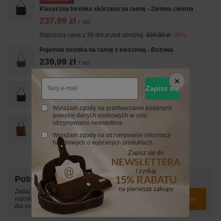
Klasyczna torebka skórzana na ramię - Zielona ciemna
237,99 zł
/
szt.
Najniższa cena z 30 dni przed obniżką:
339,99 zł
-30%
Pojemna torebka na ramię z kieszenią - Beżowa
239,99 zł
/
szt.
Pojemna torebka na ramię z kieszenią - Granatowa
Zapisz się
239,99 zł
/
szt.
Wyrażam zgodę na przetwarzanie podanych
powyżej danych osobowych w celu
Modna torebka skórzana damska - Brązowa jasna
otrzymywania newslettera
359,99 zł
/
szt.
Wyrażam zgodę na otrzymywanie informacji
handlowych o wybranych produktach.
Potrzebujesz pomocy? Masz pytania?
Zadaj pytanie a my odpowiemy niezwłocznie,
Zadaj pytanie
najciekawsze pytania i odpowiedzi publikując
dla innych.