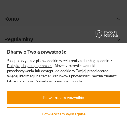
Konto
Regulaminy
Dbamy o Twoją prywatność
Pomoc
Sklep korzysta z plików cookie w celu realizacji usług zgodnie z
Polityką dotyczącą cookies
. Możesz określić warunki
przechowywania lub dostępu do cookie w Twojej przeglądarce.
Więcej informacji na temat warunków i prywatności można znaleźć
także na stronie
Prywatność i warunki Google
.
504199123
sklep@barberinis.pl
Potwierdzam wszystkie
Barberini’s
,
Leśna 7d
,
32-087
Bibice
Prawdziwe
Potwierdzam wymagane
opinie klientów
4.9
/ 5.0
W sklepie prezentujemy ceny brutto (z VAT).
Stawki VAT dla konsumentów z kraju:
Polska
.