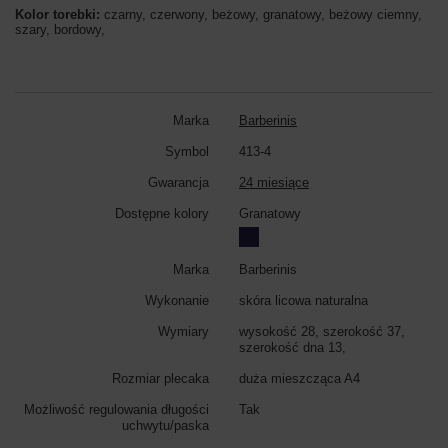
Kolor torebki:
czarny, czerwony, beżowy, granatowy, beżowy ciemny,
szary, bordowy,
Marka
Barberinis
Symbol
413-4
Gwarancja
24 miesiące
Dostępne kolory
Granatowy
Marka
Barberinis
Wykonanie
skóra licowa naturalna
Wymiary
wysokość 28, szerokość 37,
szerokość dna 13,
Rozmiar plecaka
duża mieszcząca A4
Możliwość regulowania długości
Tak
uchwytu/paska