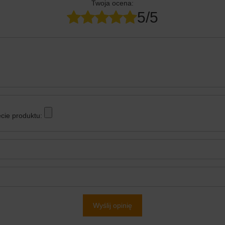
Twoja ocena:
5/5
cie produktu:
Wyślij opinię