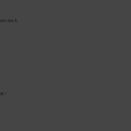
ość dna 8,
ej