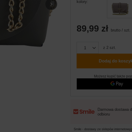
kolory
89,99 zł
brutto
/
szt.
z
2
szt.
Dodaj do koszy
Możesz kupić także pop
Darmowa dostawa d
odbioru
Smile - dostawy ze sklepów internetow