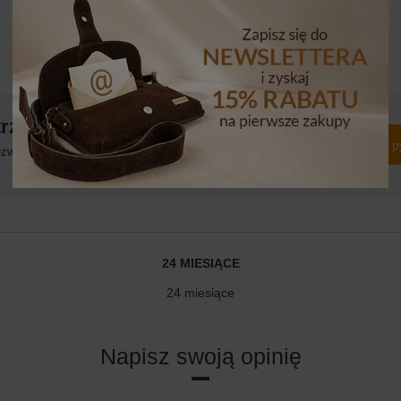
trzebujesz pomocy? Masz pytania?
Zadaj p
włocznie, najciekawsze pytania i odpowiedzi publikując dla
innych.
24 MIESIĄCE
24 miesiące
Napisz swoją opinię