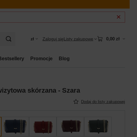
0,00 zł
zł
Zaloguj się
Listy zakupowe
Bestsellery
Promocje
Blog
izytowa skórzana - Szara
Dodaj do listy zakupowej