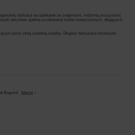
anckiej stylizacji na spotkanie ze znajomymi, rodzinną uroczystość
noszki wizytowe spełnią oczekiwania kobiet nowoczesnych, dbających
ącym przez złotą ozdobną szlufkę. Długość łańcuszka listonoszki
al Bogumił
Więcej