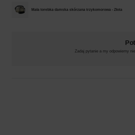
Mała torebka damska skórzana trzykomorowa - Złota
Po
Zadaj pytanie a my odpowiemy niez