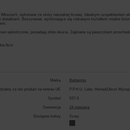
łoszech, wykonane ze skóry naturalnej licowej. Idealnym uzupełnieniem eleg
mi dodatkami. Bezszwowe, wyróżniające się ciekawym kształtem modne listo
dami.
owo wykończone, posiadają złote okucia. Zapinane są paseczkiem przechodz
dna 8cm
Marka
Barberinis
zialny za ten produkt na terenie UE
P.P.H.U. Lider, Home&Décor Wysop
Symbol
537-3
Gwarancja
24 miesiące
Dostępne kolory
Szary