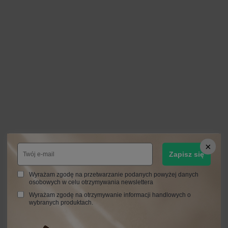
Zapisz się
Wyrażam zgodę na przetwarzanie podanych powyżej danych
osobowych w celu otrzymywania newslettera
Wyrażam zgodę na otrzymywanie informacji handlowych o
wybranych produktach.