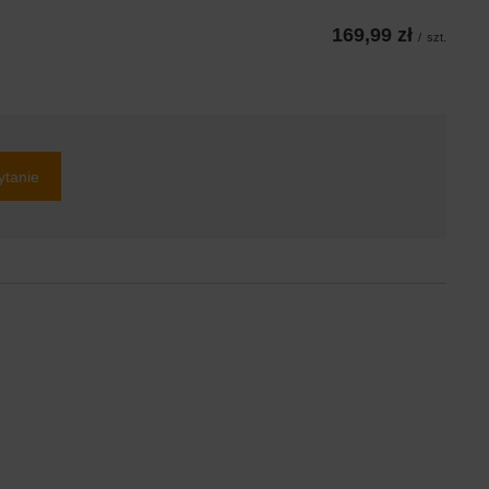
169,99 zł
/
szt.
ytanie