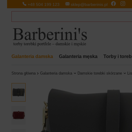
+48 504 199 123
sklep@barberinis.pl
Galanteria damska
Galanteria męska
Torby i tore
Strona główna
Galanteria damska
Damskie torebki skórzane
Li