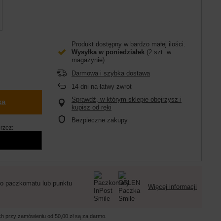
Produkt dostępny w bardzo małej ilości
Wysyłka
w poniedziałek
(2 szt. w
magazynie)
Darmowa i szybka dostawa
14
dni na łatwy zwrot
Sprawdź, w którym sklepie obejrzysz i
ka
kupisz od ręki
Bezpieczne zakupy
rzez:
o paczkomatu lub punktu
Więcej informacji
ych przy zamówieniu od
50,00 zł
są za darmo.