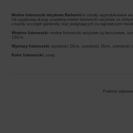
Modne listonoszki wizytowe Barberini's
zostały wyprodukowane we W
lub wyjątkową okazję uzupełnią modne listonoszki wizytowe ze złoty
o każdy szczegół garderoby oraz podążających za najnowszymi tren
Wnętrze listonoszki:
modne listonoszki wizytowe są bezszwowe, sur
120cm.
Wymiary listonoszki:
wysokość 10cm, szerokość 16cm, szerokość 
Kolor listonoszki:
szary
Podmiot odpowied