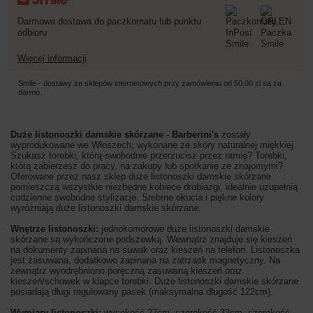
Darmowa dostawa do paczkomatu lub punktu
odbioru
Więcej informacji
Smile - dostawy ze sklepów internetowych przy zamówieniu od
50,00 zł
są za
darmo.
Duże listonoszki damskie skórzane - Barberini's
zostały
wyprodukowane we Włoszech, wykonane ze skóry naturalnej miękkiej.
Szukasz torebki, którą swobodnie przerzucisz przez ramię? Torebki,
którą zabierzesz do pracy, na zakupy lub spotkanie ze znajomymi?
Oferowane przez nasz sklep duże listonoszki damskie skórzane
pomieszczą wszystkie niezbędne kobiece drobiazgi, idealnie uzupełnią
codzienne swobodne stylizacje. Srebrne okucia i piękne kolory
wyróżniają duże listonoszki damskie skórzane.
Wnętrze listonoszki:
jednokomorowe duże listonoszki damskie
skórzane są wykończone podszewką. Wewnątrz znajduje się kieszeń
na dokumenty zapinana na suwak oraz kieszeń na telefon. Listonoszka
jest zasuwana, dodatkowo zapinana na zatrzask magnetyczny. Na
zewnątrz wyodrębniono poręczną zasuwaną kieszeń oraz
kieszeń/schowek w klapce torebki. Duże listonoszki damskie skórzane
posiadają długi regulowany pasek (maksymalna długość 122cm).
Wymiary listonoszki:
wysokość 27cm, szerokość 33cm, szerokość