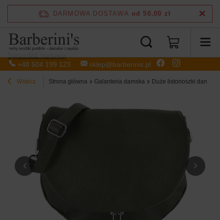
DARMOWA DOSTAWA
od 50,00 zł
Sprzedaż hurtowa
+48 504 199 123
sklep@barberinis.pl
Wstecz
Strona główna
Galanteria damska
Duże listonoszki damskie 