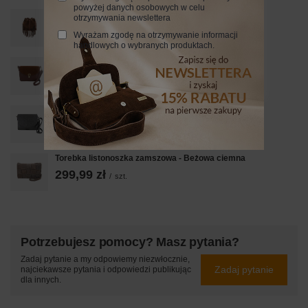
powyżej danych osobowych w celu
Torebka skórzana boho style - Brązowa
otrzymywania newslettera
279,99 zł
/
szt.
Wyrażam zgodę na otrzymywanie informacji
handlowych o wybranych produktach.
Torebka Barberinis ze złotym zapięciem - Brązowa
229,99 zł
/
szt.
Torebka listonoszka damska - Szara ciemna
259,99 zł
/
szt.
Torebka listonoszka zamszowa - Beżowa ciemna
299,99 zł
/
szt.
Potrzebujesz pomocy? Masz pytania?
Zadaj pytanie a my odpowiemy niezwłocznie,
Zadaj pytanie
najciekawsze pytania i odpowiedzi publikując
dla innych.