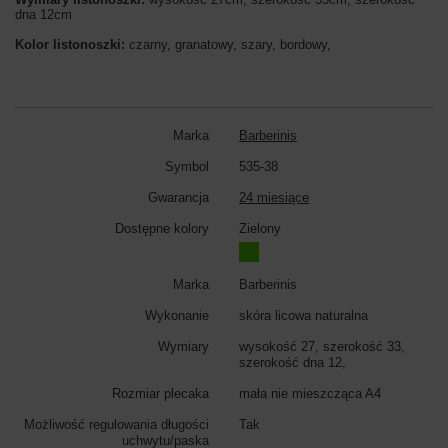
dna 12cm
Kolor listonoszki:
czarny, granatowy, szary, bordowy,
Marka
Barberinis
Symbol
535-38
Gwarancja
24 miesiące
Dostępne kolory
Zielony
Marka
Barberinis
Wykonanie
skóra licowa naturalna
Wymiary
wysokość 27, szerokość 33,
szerokość dna 12,
Rozmiar plecaka
mała nie mieszcząca A4
Możliwość regulowania długości
Tak
uchwytu/paska