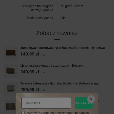
Maksymalna długość
długość 122cm
uchwytu/paska
Dodatkowy pasek
Nie
Zobacz również
Zamszowa kopertówka na łańcuszku Barberinis - Brązowa
149,99 zł
/
szt.
Listonoszka skórzana z zamszem - Beżowa
249,99 zł
/
szt.
Torebka listonoszka damska Barberinis Beżowa jasna
259,99 zł
/
szt.
Torebka damska z motywem CROCO - Beżowa ciemna
Zapisz się
269,99 zł
/
szt.
Wyrażam zgodę na przetwarzanie podanych