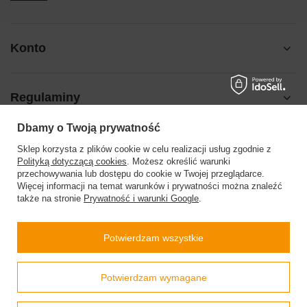
Konto
Regulaminy
Dbamy o Twoją prywatność
Pomoc
Sklep korzysta z plików cookie w celu realizacji usług zgodnie z
Polityką dotyczącą cookies
. Możesz określić warunki
przechowywania lub dostępu do cookie w Twojej przeglądarce.
Więcej informacji na temat warunków i prywatności można znaleźć
także na stronie
Prywatność i warunki Google
.
504199123
sklep@barberinis.pl
Potwierdzam wszystkie
Barberini’s
,
Leśna 7d
,
32-087
Bibice
Prawdziwe
Potwierdzam wymagane
opinie klientów
4.9
/ 5.0
W sklepie prezentujemy ceny brutto (z VAT).
Stawki VAT dla konsumentów z kraju:
Polska
.