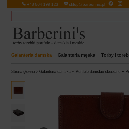
+48 504 199 123
sklep@barberinis.pl
Galanteria damska
Galanteria męska
Torby i tore
Strona główna
Galanteria damska
Portfele damskie skórzane
Po