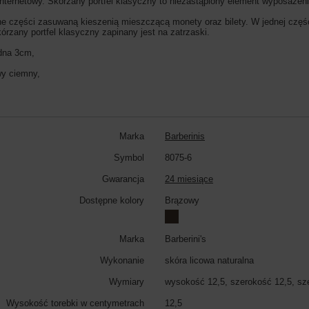
nternetowy. Skórzany portfel klasyczny to niezastąpiony element wyposażeni
bne części zasuwaną kieszenią mieszczącą monety oraz bilety. W jednej częś
kórzany portfel klasyczny zapinany jest na zatrzaski.
 dna 3cm,
owy ciemny,
Marka
Barberinis
Symbol
8075-6
Gwarancja
24 miesiące
Dostępne kolory
Brązowy
Marka
Barberini's
Wykonanie
skóra licowa naturalna
Wymiary
wysokość 12,5, szerokość 12,5, sz
Wysokość torebki w centymetrach
12,5