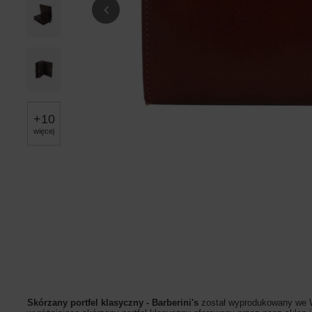
+
10
więcej
Skórzany portfel klasyczny - Barberini's
został wyprodukowany we Wł