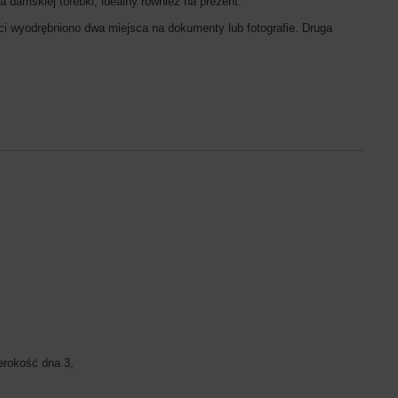
a damskiej torebki, idealny również na prezent.
ci wyodrębniono dwa miejsca na dokumenty lub fotografie. Druga
erokość dna 3,