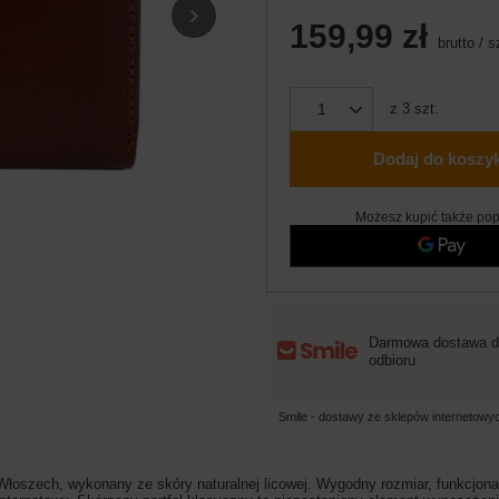
159,99 zł
brutto
/
s
z
3
szt.
Dodaj do koszy
Możesz kupić także pop
Darmowa dostawa d
odbioru
Smile - dostawy ze sklepów internetow
oszech, wykonany ze skóry naturalnej licowej. Wygodny rozmiar, funkcjonal