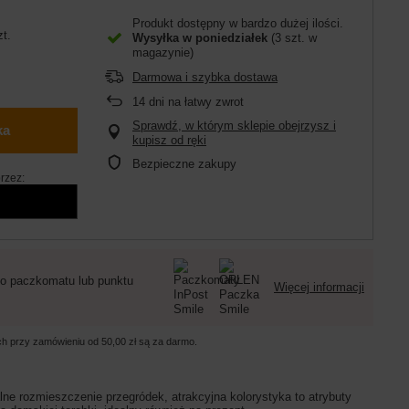
Produkt dostępny w bardzo dużej ilości
zt.
Wysyłka
w poniedziałek
(3 szt. w
magazynie)
Darmowa i szybka dostawa
14
dni na łatwy zwrot
Sprawdź, w którym sklepie obejrzysz i
ka
kupisz od ręki
Bezpieczne zakupy
rzez:
o paczkomatu lub punktu
Więcej informacji
ych przy zamówieniu od
50,00 zł
są za darmo.
ne rozmieszczenie przegródek, atrakcyjna kolorystyka to atrybuty