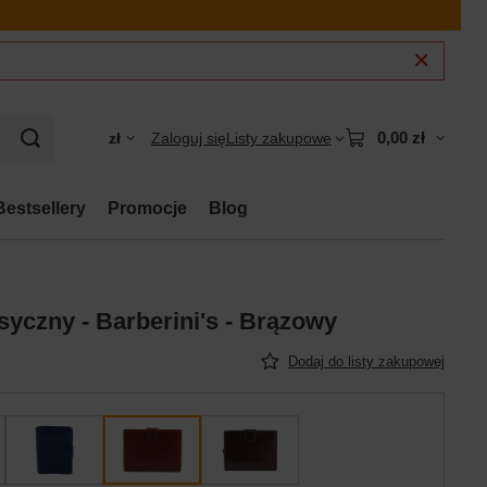
0,00 zł
zł
Zaloguj się
Listy zakupowe
Bestsellery
Promocje
Blog
syczny - Barberini's - Brązowy
Dodaj do listy zakupowej