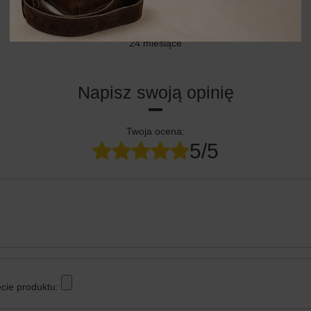
24 MIESIĄCE
24 miesiące
Napisz swoją opinię
Twoja ocena:
5/5
cie produktu: