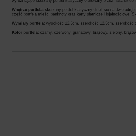
wyróżniające skórzany portfel klasyczny oferowany przez nasz sklep i
Wnętrze portfela:
skórzany portfel klasyczny dzieli się na dwie odrę
część portfela mieści banknoty oraz karty płatnicze i lojalnościowe. S
Wymiary portfela:
wysokość 12,5cm, szerokość 12,5cm, szerokość
Kolor portfela:
czarny, czerwony, granatowy, brązowy, zielony, brąz