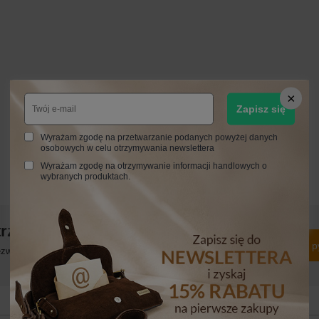
Zapisz się
Wyrażam zgodę na przetwarzanie podanych powyżej danych
osobowych w celu otrzymywania newslettera
Wyrażam zgodę na otrzymywanie informacji handlowych o
wybranych produktach.
trzebujesz pomocy? Masz pytania?
Zadaj p
włocznie, najciekawsze pytania i odpowiedzi publikując dla
innych.