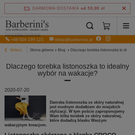
DARMOWA DOSTAWA
od 50,00 zł
Sprzedaż hurtowa
+48 504 199 123
sklep@barberinis.pl
Wstecz
Strona główna
Blog
Dlaczego torebka listonoszka to ideal
Dlaczego torebka listonoszka to idealny
wybór na wakacje?
2020-07-20
Damska listonoszka ze skóry naturalnej
jest modnym dodatkiem do miejskich
stylizacji. W tym poście zaproponujemy
Wam kilka torebek ze skóry naturalnej,
które dodadzą blasku Waszym
wakacyjnym kreacjom.
Listonoszka skórzana z klapką CROCO -