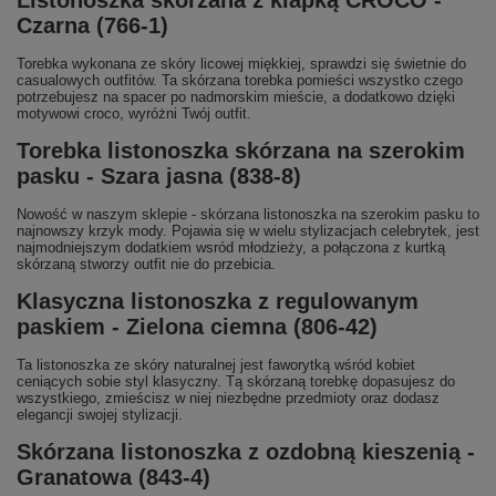
Czarna (766-1)
Torebka wykonana ze skóry licowej miękkiej, sprawdzi się świetnie do
casualowych outfitów. Ta skórzana torebka pomieści wszystko czego
potrzebujesz na spacer po nadmorskim mieście, a dodatkowo dzięki
motywowi croco, wyróżni Twój outfit.
Torebka listonoszka skórzana na szerokim
pasku - Szara jasna (838-8)
Nowość w naszym sklepie - skórzana listonoszka na szerokim pasku to
najnowszy krzyk mody. Pojawia się w wielu stylizacjach celebrytek, jest
najmodniejszym dodatkiem wsród młodzieży, a połączona z kurtką
skórzaną stworzy outfit nie do przebicia.
Klasyczna listonoszka z regulowanym
paskiem - Zielona ciemna (806-42)
Ta listonoszka ze skóry naturalnej jest faworytką wśród kobiet
ceniących sobie styl klasyczny. Tą skórzaną torebkę dopasujesz do
wszystkiego, zmieścisz w niej niezbędne przedmioty oraz dodasz
elegancji swojej stylizacji.
Skórzana listonoszka z ozdobną kieszenią -
Granatowa (843-4)