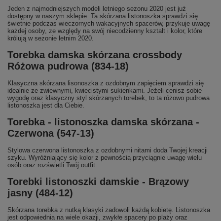
Jeden z najmodniejszych modeli letniego sezonu 2020 jest już
dostępny w naszym sklepie. Ta skórzana listonoszka sprawdzi się
świetnie podczas wieczornych wakacyjnych spacerów, przykuje uwagę
każdej osoby, ze względy na swój niecodzienny kształt i kolor, które
królują w sezonie letnim 2020.
Torebka damska skórzana crossbody
Różowa pudrowa (834-18)
Klasyczna skórzana lisonoszka z ozdobnym zapięciem sprawdzi się
idealnie ze zwiewnymi, kwiecistymi sukienkami. Jeżeli cenisz sobie
wygodę oraz klasyczny styl skórzanych torebek, to ta różowo pudrowa
listonoszka jest dla Ciebie.
Torebka - listonoszka damska skórzana -
Czerwona (547-13)
Stylowa czerwona listonoszka z ozdobnymi nitami doda Twojej kreacji
szyku. Wyróżniający się kolor z pewnością przyciągnie uwagę wielu
osób oraz rozświetli Twój outfit.
Torebki listonoszki damskie - Brązowy
jasny (484-12)
Skórzana torebka z nutką klasyki zadowoli każdą kobietę. Listonoszka
jest odpowiednia na wiele okazji, zwykłe spacery po plaży oraz