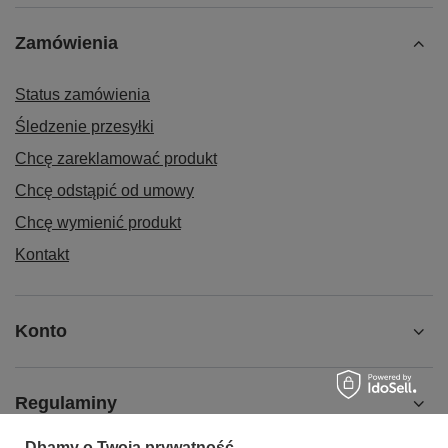
Zamówienia
Status zamówienia
Śledzenie przesyłki
Chcę zareklamować produkt
Chcę odstąpić od umowy
Chcę wymienić produkt
Kontakt
Konto
Regulaminy
Dbamy o Twoją prywatność